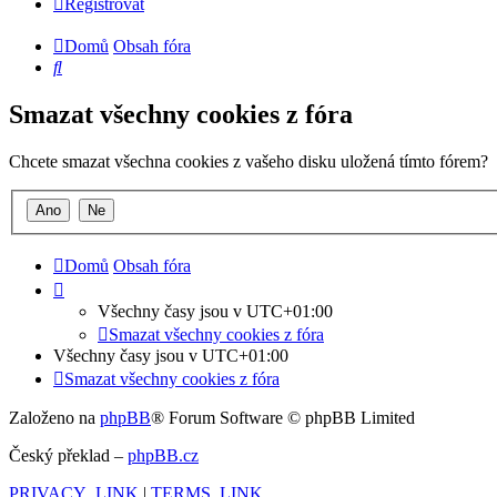
Registrovat
Domů
Obsah fóra
Hledat
Smazat všechny cookies z fóra
Chcete smazat všechna cookies z vašeho disku uložená tímto fórem?
Domů
Obsah fóra
Všechny časy jsou v
UTC+01:00
Smazat všechny cookies z fóra
Všechny časy jsou v
UTC+01:00
Smazat všechny cookies z fóra
Založeno na
phpBB
® Forum Software © phpBB Limited
Český překlad –
phpBB.cz
PRIVACY_LINK
|
TERMS_LINK