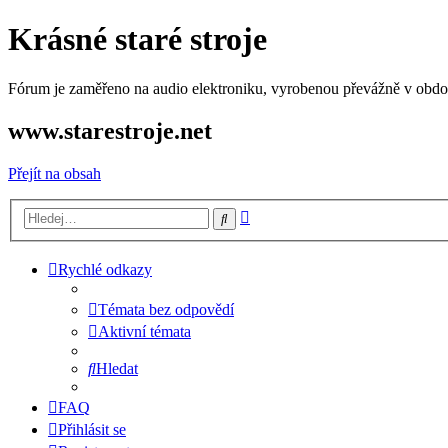
Krásné staré stroje
Fórum je zaměřeno na audio elektroniku, vyrobenou převážně v období
www.starestroje.net
Přejít na obsah
Pokročilé
Hledat
hledání
Rychlé odkazy
Témata bez odpovědí
Aktivní témata
Hledat
FAQ
Přihlásit se