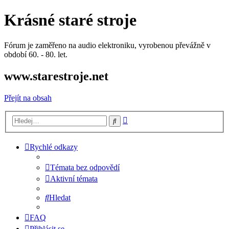
Krásné staré stroje
Fórum je zaměřeno na audio elektroniku, vyrobenou převážně v
období 60. - 80. let.
www.starestroje.net
Přejít na obsah
Pokročilé
Hledat
hledání
Rychlé odkazy
Témata bez odpovědí
Aktivní témata
Hledat
FAQ
Přihlásit se