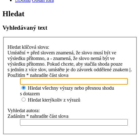
Domů
Obsah fóra
Hledat
Vyhledávaný text
Hledat klíčová slova:
Umístění
+
před slovem znamená, že slovo musí být ve
výsledku přítomno, a
-
znamená, že slovo nemá být ve
výsledku přítomno. Pokud chcete, aby stačila shoda pouze
s jedním z více slov, umístěte je do závorek oddělené znakem
|
.
Použitím * nahradíte část slova
Hledat všechny výrazy nebo přesnou shodu
s dotazem
Hledat kterýkoliv z výrazů
Vyhledat autora:
Zadáním * nahradíte část slova