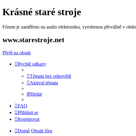
Krásné staré stroje
Fórum je zaměřeno na audio elektroniku, vyrobenou převážně v období
www.starestroje.net
Přejít na obsah
Rychlé odkazy
Témata bez odpovědí
Aktivní témata
Hledat
FAQ
Přihlásit se
Registrovat
Domů
Obsah fóra