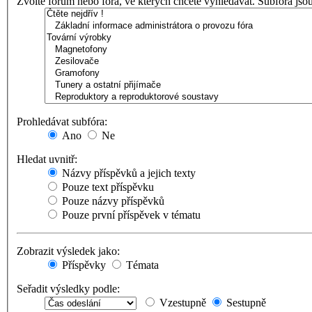
Zvolte fórum nebo fóra, ve kterých chcete vyhledávat. Subfóra jso
Prohledávat subfóra:
Ano
Ne
Hledat uvnitř:
Názvy příspěvků a jejich texty
Pouze text příspěvku
Pouze názvy příspěvků
Pouze první příspěvek v tématu
Zobrazit výsledek jako:
Příspěvky
Témata
Seřadit výsledky podle:
Vzestupně
Sestupně