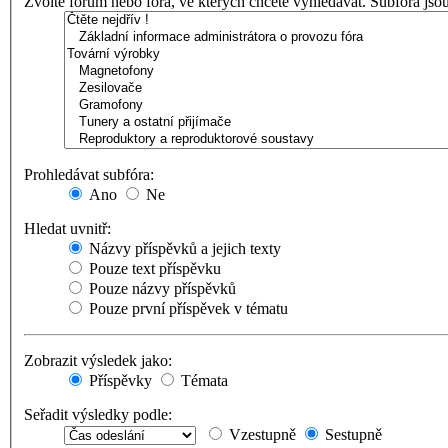
Zvolte fórum nebo fóra, ve kterých chcete vyhledávat. Subfóra jso
Prohledávat subfóra:
Ano
Ne
Hledat uvnitř:
Názvy příspěvků a jejich texty
Pouze text příspěvku
Pouze názvy příspěvků
Pouze první příspěvek v tématu
Zobrazit výsledek jako:
Příspěvky
Témata
Seřadit výsledky podle:
Vzestupně
Sestupně