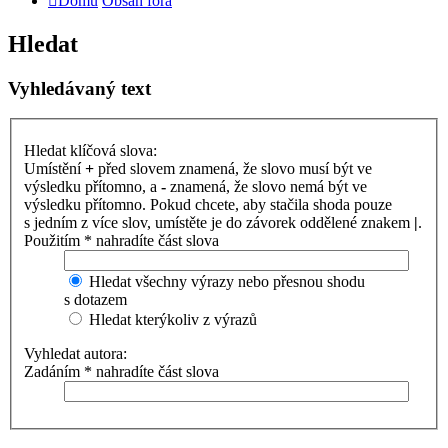
Domů
Obsah fóra
Hledat
Vyhledávaný text
Hledat klíčová slova:
Umístění
+
před slovem znamená, že slovo musí být ve
výsledku přítomno, a
-
znamená, že slovo nemá být ve
výsledku přítomno. Pokud chcete, aby stačila shoda pouze
s jedním z více slov, umístěte je do závorek oddělené znakem
|
.
Použitím * nahradíte část slova
Hledat všechny výrazy nebo přesnou shodu
s dotazem
Hledat kterýkoliv z výrazů
Vyhledat autora:
Zadáním * nahradíte část slova