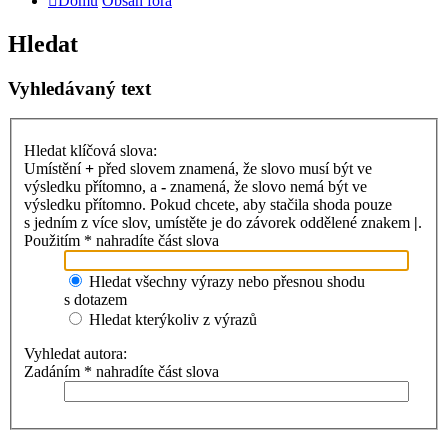
Domů
Obsah fóra
Hledat
Vyhledávaný text
Hledat klíčová slova:
Umístění
+
před slovem znamená, že slovo musí být ve
výsledku přítomno, a
-
znamená, že slovo nemá být ve
výsledku přítomno. Pokud chcete, aby stačila shoda pouze
s jedním z více slov, umístěte je do závorek oddělené znakem
|
.
Použitím * nahradíte část slova
Hledat všechny výrazy nebo přesnou shodu
s dotazem
Hledat kterýkoliv z výrazů
Vyhledat autora:
Zadáním * nahradíte část slova