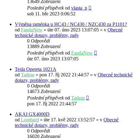
13649
Zobrazení
Poslední příspěvek
od
vlasta_p
sob 11. bře 2023 0:06:52
Výměna raménka u HC43 / NC430 / NZC430 za P1101?
od
FandaNew
» úte 07. úno 2023 13:07:05 » v
Obecné
technické dotazy, problémy, rady
0
Odpovědi
13889
Zobrazení
Poslední příspěvek
od
FandaNew
úte 07. úno 2023 13:07:05
Tesla Opereta 1021A
od
Tadeas
» pon 17. říj 2022 21:44:57 » v
Obecné technické
dotazy, problémy, rady
0
Odpovědi
14673
Zobrazení
Poslední příspěvek
od
Tadeas
pon 17. říj 2022 21:44:57
AKAI GX4000D
od
Lombard
» úte 17. kvě 2022 13:52:57 » v
Obecné
technické dotazy, problémy, rady
0
Odpovědi
16020
Zobrazení