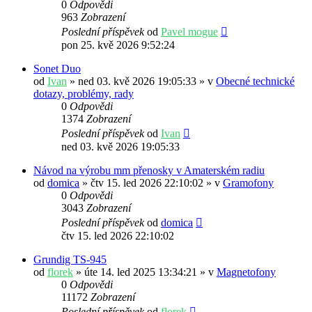
0
Odpovědi
963
Zobrazení
Poslední příspěvek
od
Pavel mogue
pon 25. kvě 2026 9:52:24
Sonet Duo
od
Ivan
» ned 03. kvě 2026 19:05:33 » v
Obecné technické
dotazy, problémy, rady
0
Odpovědi
1374
Zobrazení
Poslední příspěvek
od
Ivan
ned 03. kvě 2026 19:05:33
Návod na výrobu mm přenosky v Amaterském radiu
od
domica
» čtv 15. led 2026 22:10:02 » v
Gramofony
0
Odpovědi
3043
Zobrazení
Poslední příspěvek
od
domica
čtv 15. led 2026 22:10:02
Grundig TS-945
od
florek
» úte 14. led 2025 13:34:21 » v
Magnetofony
0
Odpovědi
11172
Zobrazení
Poslední příspěvek
od
florek