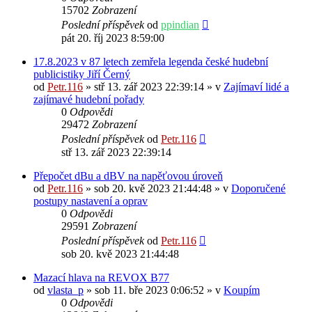
15702
Zobrazení
Poslední příspěvek
od
ppindian
pát 20. říj 2023 8:59:00
17.8.2023 v 87 letech zemřela legenda české hudební
publicistiky Jiří Černý
od
Petr.116
» stř 13. zář 2023 22:39:14 » v
Zajímaví lidé a
zajímavé hudební pořady
0
Odpovědi
29472
Zobrazení
Poslední příspěvek
od
Petr.116
stř 13. zář 2023 22:39:14
Přepočet dBu a dBV na napěťovou úroveň
od
Petr.116
» sob 20. kvě 2023 21:44:48 » v
Doporučené
postupy nastavení a oprav
0
Odpovědi
29591
Zobrazení
Poslední příspěvek
od
Petr.116
sob 20. kvě 2023 21:44:48
Mazací hlava na REVOX B77
od
vlasta_p
» sob 11. bře 2023 0:06:52 » v
Koupím
0
Odpovědi