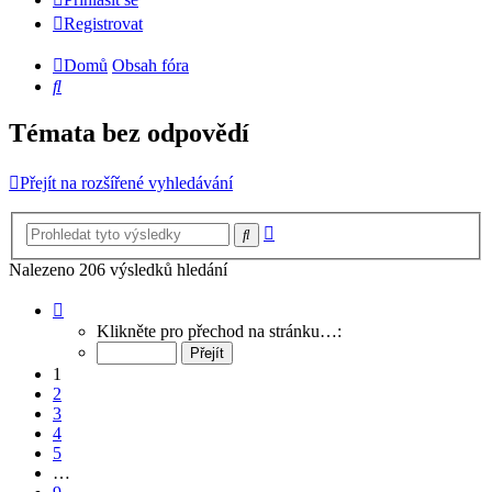
Registrovat
Domů
Obsah fóra
Hledat
Témata bez odpovědí
Přejít na rozšířené vyhledávání
Pokročilé
Hledat
hledání
Nalezeno 206 výsledků hledání
Stránka
1
Klikněte pro přechod na stránku…:
z
9
1
2
3
4
5
…