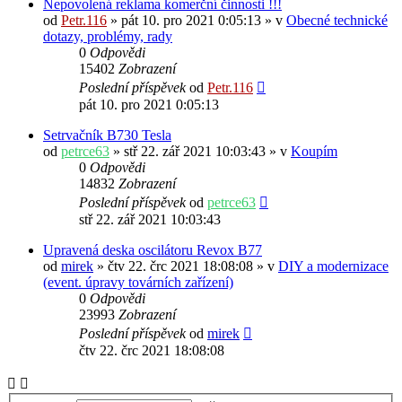
Nepovolená reklama komerční činnosti !!!
od
Petr.116
» pát 10. pro 2021 0:05:13 » v
Obecné technické
dotazy, problémy, rady
0
Odpovědi
15402
Zobrazení
Poslední příspěvek
od
Petr.116
pát 10. pro 2021 0:05:13
Setrvačník B730 Tesla
od
petrce63
» stř 22. zář 2021 10:03:43 » v
Koupím
0
Odpovědi
14832
Zobrazení
Poslední příspěvek
od
petrce63
stř 22. zář 2021 10:03:43
Upravená deska oscilátoru Revox B77
od
mirek
» čtv 22. črc 2021 18:08:08 » v
DIY a modernizace
(event. úpravy továrních zařízení)
0
Odpovědi
23993
Zobrazení
Poslední příspěvek
od
mirek
čtv 22. črc 2021 18:08:08