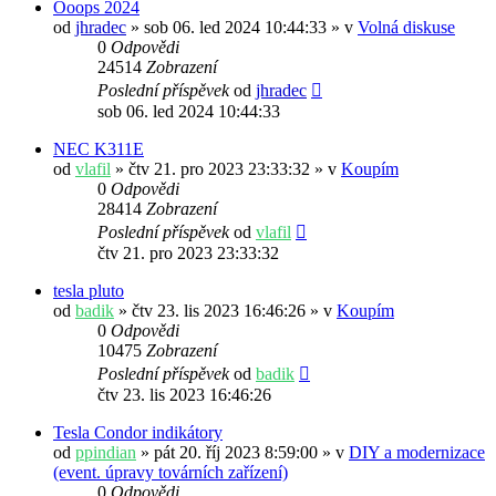
Ooops 2024
od
jhradec
» sob 06. led 2024 10:44:33 » v
Volná diskuse
0
Odpovědi
24514
Zobrazení
Poslední příspěvek
od
jhradec
sob 06. led 2024 10:44:33
NEC K311E
od
vlafil
» čtv 21. pro 2023 23:33:32 » v
Koupím
0
Odpovědi
28414
Zobrazení
Poslední příspěvek
od
vlafil
čtv 21. pro 2023 23:33:32
tesla pluto
od
badik
» čtv 23. lis 2023 16:46:26 » v
Koupím
0
Odpovědi
10475
Zobrazení
Poslední příspěvek
od
badik
čtv 23. lis 2023 16:46:26
Tesla Condor indikátory
od
ppindian
» pát 20. říj 2023 8:59:00 » v
DIY a modernizace
(event. úpravy továrních zařízení)
0
Odpovědi