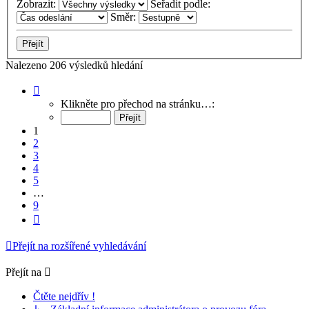
Zobrazit:
Seřadit podle:
Směr:
Nalezeno 206 výsledků hledání
Stránka
1
Klikněte pro přechod na stránku…:
z
9
1
2
3
4
5
…
9
Další
Přejít na rozšířené vyhledávání
Přejít na
Čtěte nejdřív !