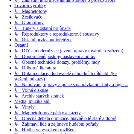
↳ Základní informace administrátora o provozu fóra
Tovární výrobky
↳ Magnetofony
↳ Zesilovače
↳ Gramofony
↳ Tunery a ostatní přijímače
↳ Reproduktory a reproduktorové soustavy
↳ Ostatní prvky audiořetězce
Ostatní
↳ DIY a modernizace (event. úpravy továrních zařízení)
↳ Doporučené postupy nastavení a oprav
↳ Obecné technické dotazy, problémy, rady
↳ Odborná literatura
↳ Dokumentace, dodavatelé náhradních dílů atd. (ke
stažení, odkazy)
↳ Nahrávání, úpravy a práce s nahrávkami - finty a fígle ...
↳ Volná diskuse
↳ Archiv starých stránek
Média, muzika atd.
↳ Vinyly
↳ Magnetofonové pásky a kazety
↳ Obecná debata o muzice, hlavně o té staré a dobré
↳ Zajímaví lidé a zajímavé hudební pořady
↳ Hudba ve vysokém rozlišení