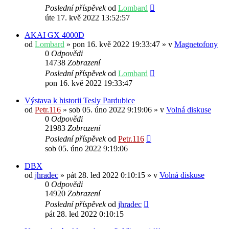
Poslední příspěvek
od
Lombard
úte 17. kvě 2022 13:52:57
AKAI GX 4000D
od
Lombard
» pon 16. kvě 2022 19:33:47 » v
Magnetofony
0
Odpovědi
14738
Zobrazení
Poslední příspěvek
od
Lombard
pon 16. kvě 2022 19:33:47
Výstava k historii Tesly Pardubice
od
Petr.116
» sob 05. úno 2022 9:19:06 » v
Volná diskuse
0
Odpovědi
21983
Zobrazení
Poslední příspěvek
od
Petr.116
sob 05. úno 2022 9:19:06
DBX
od
jhradec
» pát 28. led 2022 0:10:15 » v
Volná diskuse
0
Odpovědi
14920
Zobrazení
Poslední příspěvek
od
jhradec
pát 28. led 2022 0:10:15