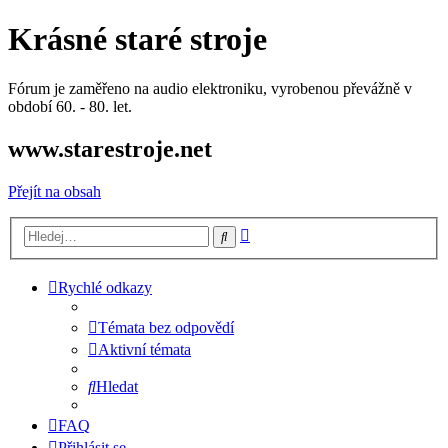
Krásné staré stroje
Fórum je zaměřeno na audio elektroniku, vyrobenou převážně v
období 60. - 80. let.
www.starestroje.net
Přejít na obsah
Pokročilé
Hledat
hledání
Rychlé odkazy
Témata bez odpovědí
Aktivní témata
Hledat
FAQ
Přihlásit se