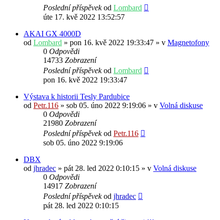
Poslední příspěvek
od
Lombard
úte 17. kvě 2022 13:52:57
AKAI GX 4000D
od
Lombard
» pon 16. kvě 2022 19:33:47 » v
Magnetofony
0
Odpovědi
14733
Zobrazení
Poslední příspěvek
od
Lombard
pon 16. kvě 2022 19:33:47
Výstava k historii Tesly Pardubice
od
Petr.116
» sob 05. úno 2022 9:19:06 » v
Volná diskuse
0
Odpovědi
21980
Zobrazení
Poslední příspěvek
od
Petr.116
sob 05. úno 2022 9:19:06
DBX
od
jhradec
» pát 28. led 2022 0:10:15 » v
Volná diskuse
0
Odpovědi
14917
Zobrazení
Poslední příspěvek
od
jhradec
pát 28. led 2022 0:10:15