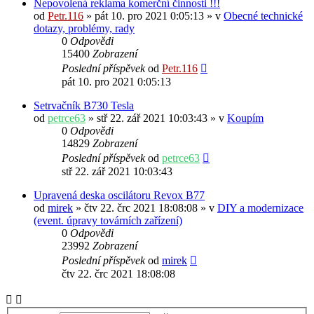
Nepovolená reklama komerční činnosti !!!
od
Petr.116
» pát 10. pro 2021 0:05:13 » v
Obecné technické
dotazy, problémy, rady
0
Odpovědi
15400
Zobrazení
Poslední příspěvek
od
Petr.116
pát 10. pro 2021 0:05:13
Setrvačník B730 Tesla
od
petrce63
» stř 22. zář 2021 10:03:43 » v
Koupím
0
Odpovědi
14829
Zobrazení
Poslední příspěvek
od
petrce63
stř 22. zář 2021 10:03:43
Upravená deska oscilátoru Revox B77
od
mirek
» čtv 22. črc 2021 18:08:08 » v
DIY a modernizace
(event. úpravy továrních zařízení)
0
Odpovědi
23992
Zobrazení
Poslední příspěvek
od
mirek
čtv 22. črc 2021 18:08:08