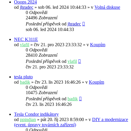
Ooops 2024
od
jhradec
» sob 06. led 2024 10:44:33 » v
Volná diskuse
0
Odpovědi
24496
Zobrazení
Poslední příspěvek
od
jhradec
sob 06. led 2024 10:44:33
NEC K311E
od
vlafil
» čtv 21. pro 2023 23:33:32 » v
Koupím
0
Odpovědi
28410
Zobrazení
Poslední příspěvek
od
vlafil
čtv 21. pro 2023 23:33:32
tesla pluto
od
badik
» čtv 23. lis 2023 16:46:26 » v
Koupím
0
Odpovědi
10475
Zobrazení
Poslední příspěvek
od
badik
čtv 23. lis 2023 16:46:26
Tesla Condor indikátory
od
ppindian
» pát 20. říj 2023 8:59:00 » v
DIY a modernizace
(event. úpravy továrních zařízení)
0
Odpovědi