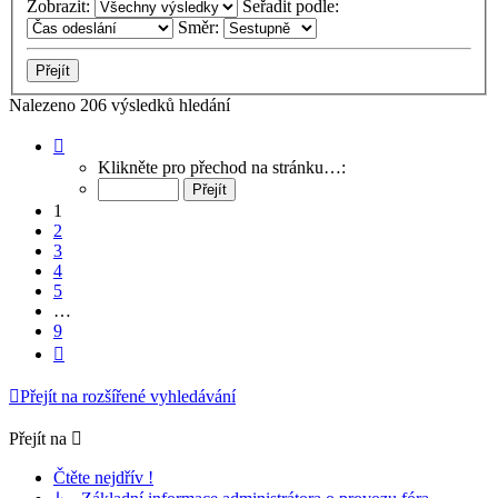
Zobrazit:
Seřadit podle:
Směr:
Nalezeno 206 výsledků hledání
Stránka
1
Klikněte pro přechod na stránku…:
z
9
1
2
3
4
5
…
9
Další
Přejít na rozšířené vyhledávání
Přejít na
Čtěte nejdřív !