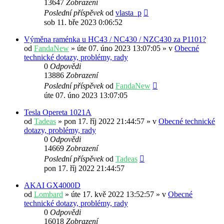
13647
Zobrazení
Poslední příspěvek
od
vlasta_p
sob 11. bře 2023 0:06:52
Výměna raménka u HC43 / NC430 / NZC430 za P1101?
od
FandaNew
» úte 07. úno 2023 13:07:05 » v
Obecné
technické dotazy, problémy, rady
0
Odpovědi
13886
Zobrazení
Poslední příspěvek
od
FandaNew
úte 07. úno 2023 13:07:05
Tesla Opereta 1021A
od
Tadeas
» pon 17. říj 2022 21:44:57 » v
Obecné technické
dotazy, problémy, rady
0
Odpovědi
14669
Zobrazení
Poslední příspěvek
od
Tadeas
pon 17. říj 2022 21:44:57
AKAI GX4000D
od
Lombard
» úte 17. kvě 2022 13:52:57 » v
Obecné
technické dotazy, problémy, rady
0
Odpovědi
16018
Zobrazení