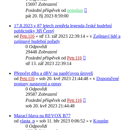
15697
Zobrazení
Poslední příspěvek
od
ppindian
pát 20. říj 2023 8:59:00
17.8.2023 v 87 letech zemřela legenda české hudební
publicistiky Jiří Černý
od
Petr.116
» stř 13. zář 2023 22:39:14 » v
Zajímaví lidé a
zajímavé hudební pořady
0
Odpovědi
29448
Zobrazení
Poslední příspěvek
od
Petr.116
stř 13. zář 2023 22:39:14
Přepočet dBu a dBV na napěťovou úroveň
od
Petr.116
» sob 20. kvě 2023 21:44:48 » v
Doporučené
postupy nastavení a oprav
0
Odpovědi
29587
Zobrazení
Poslední příspěvek
od
Petr.116
sob 20. kvě 2023 21:44:48
Mazací hlava na REVOX B77
od
vlasta_p
» sob 11. bře 2023 0:06:52 » v
Koupím
0
Odpovědi