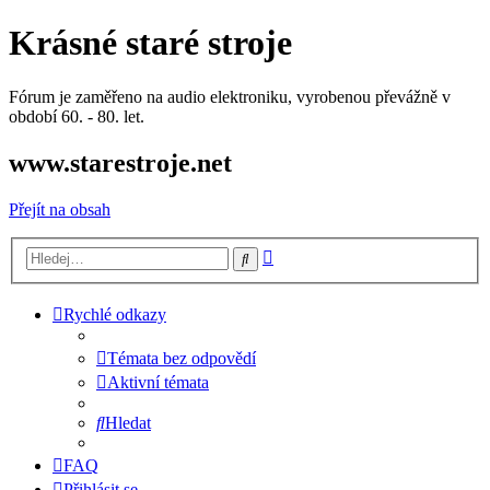
Krásné staré stroje
Fórum je zaměřeno na audio elektroniku, vyrobenou převážně v
období 60. - 80. let.
www.starestroje.net
Přejít na obsah
Pokročilé
Hledat
hledání
Rychlé odkazy
Témata bez odpovědí
Aktivní témata
Hledat
FAQ
Přihlásit se