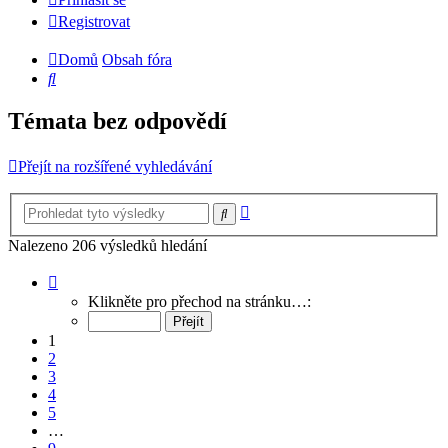
Registrovat
Domů
Obsah fóra
Hledat
Témata bez odpovědí
Přejít na rozšířené vyhledávání
Pokročilé
Hledat
hledání
Nalezeno 206 výsledků hledání
Stránka
1
Klikněte pro přechod na stránku…:
z
9
1
2
3
4
5
…