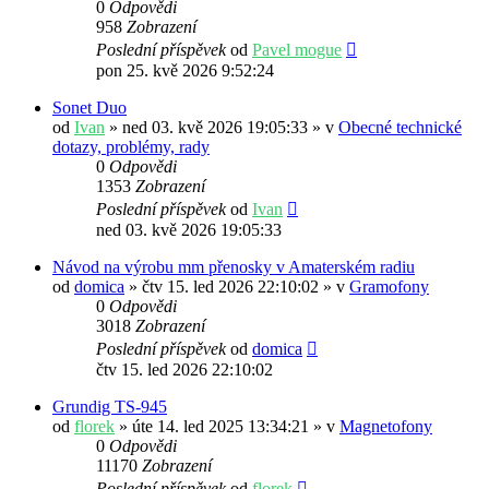
0
Odpovědi
958
Zobrazení
Poslední příspěvek
od
Pavel mogue
pon 25. kvě 2026 9:52:24
Sonet Duo
od
Ivan
» ned 03. kvě 2026 19:05:33 » v
Obecné technické
dotazy, problémy, rady
0
Odpovědi
1353
Zobrazení
Poslední příspěvek
od
Ivan
ned 03. kvě 2026 19:05:33
Návod na výrobu mm přenosky v Amaterském radiu
od
domica
» čtv 15. led 2026 22:10:02 » v
Gramofony
0
Odpovědi
3018
Zobrazení
Poslední příspěvek
od
domica
čtv 15. led 2026 22:10:02
Grundig TS-945
od
florek
» úte 14. led 2025 13:34:21 » v
Magnetofony
0
Odpovědi
11170
Zobrazení
Poslední příspěvek
od
florek