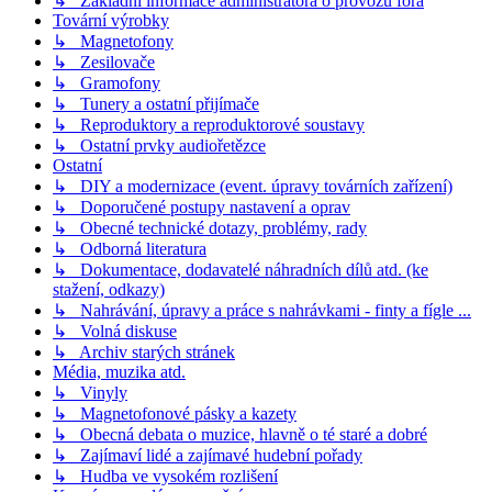
↳ Základní informace administrátora o provozu fóra
Tovární výrobky
↳ Magnetofony
↳ Zesilovače
↳ Gramofony
↳ Tunery a ostatní přijímače
↳ Reproduktory a reproduktorové soustavy
↳ Ostatní prvky audiořetězce
Ostatní
↳ DIY a modernizace (event. úpravy továrních zařízení)
↳ Doporučené postupy nastavení a oprav
↳ Obecné technické dotazy, problémy, rady
↳ Odborná literatura
↳ Dokumentace, dodavatelé náhradních dílů atd. (ke
stažení, odkazy)
↳ Nahrávání, úpravy a práce s nahrávkami - finty a fígle ...
↳ Volná diskuse
↳ Archiv starých stránek
Média, muzika atd.
↳ Vinyly
↳ Magnetofonové pásky a kazety
↳ Obecná debata o muzice, hlavně o té staré a dobré
↳ Zajímaví lidé a zajímavé hudební pořady
↳ Hudba ve vysokém rozlišení