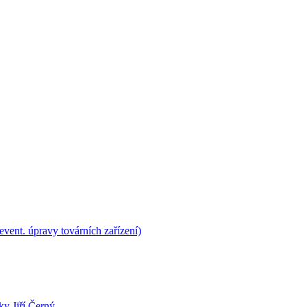
vent. úpravy továrních zařízení)
ky Jiří Černý