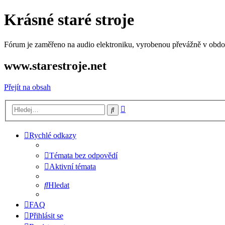
Krásné staré stroje
Fórum je zaměřeno na audio elektroniku, vyrobenou převážně v období
www.starestroje.net
Přejít na obsah
Pokročilé
Hledat
hledání
Rychlé odkazy
Témata bez odpovědí
Aktivní témata
Hledat
FAQ
Přihlásit se