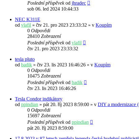
Poslední příspěvek
od
jhradec
sob 06. led 2024 10:44:33
NEC K311E
od
vlafil
» čtv 21. pro 2023 23:33:32 » v
Koupím
0
Odpovědi
28410
Zobrazení
Poslední příspěvek
od
vlafil
čtv 21. pro 2023 23:33:32
tesla pluto
od
badik
» čtv 23. lis 2023 16:46:26 » v
Koupím
0
Odpovědi
10475
Zobrazení
Poslední příspěvek
od
badik
čtv 23. lis 2023 16:46:26
Tesla Condor indikátory
od
ppindian
» pát 20. říj 2023 8:59:00 » v
DIY a modernizace (e
0
Odpovědi
15697
Zobrazení
Poslední příspěvek
od
ppindian
pát 20. říj 2023 8:59:00
17.8.2023 v 87 letech zemřela legenda české hudební publicisti