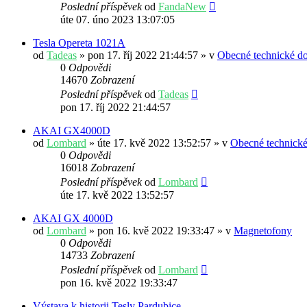
Poslední příspěvek
od
FandaNew
úte 07. úno 2023 13:07:05
Tesla Opereta 1021A
od
Tadeas
» pon 17. říj 2022 21:44:57 » v
Obecné technické do
0
Odpovědi
14670
Zobrazení
Poslední příspěvek
od
Tadeas
pon 17. říj 2022 21:44:57
AKAI GX4000D
od
Lombard
» úte 17. kvě 2022 13:52:57 » v
Obecné technické
0
Odpovědi
16018
Zobrazení
Poslední příspěvek
od
Lombard
úte 17. kvě 2022 13:52:57
AKAI GX 4000D
od
Lombard
» pon 16. kvě 2022 19:33:47 » v
Magnetofony
0
Odpovědi
14733
Zobrazení
Poslední příspěvek
od
Lombard
pon 16. kvě 2022 19:33:47
Výstava k historii Tesly Pardubice