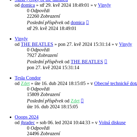
od
domica
» stř 29. kvě 2024 18:49:01 » v
Vinyly
0
Odpovědi
22260
Zobrazení
Poslední příspěvek
od
domica
stř 29. kvě 2024 18:49:01
Vinyly
od
THE BEATLES
» pon 27. kvě 2024 15:31:14 » v
Vinyly
0
Odpovědi
7927
Zobrazení
Poslední příspěvek
od
THE BEATLES
pon 27. kvě 2024 15:31:14
Tesla Condor
od
Zdet
» úte 16. dub 2024 18:15:05 » v
Obecné technické dot
0
Odpovědi
15809
Zobrazení
Poslední příspěvek
od
Zdet
úte 16. dub 2024 18:15:05
Ooops 2024
od
jhradec
» sob 06. led 2024 10:44:33 » v
Volná diskuse
0
Odpovědi
24496
Zobrazení