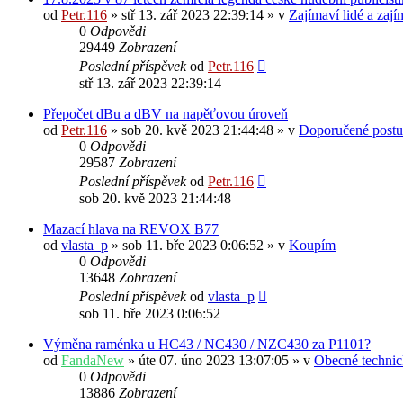
od
Petr.116
» stř 13. zář 2023 22:39:14 » v
Zajímaví lidé a zaj
0
Odpovědi
29449
Zobrazení
Poslední příspěvek
od
Petr.116
stř 13. zář 2023 22:39:14
Přepočet dBu a dBV na napěťovou úroveň
od
Petr.116
» sob 20. kvě 2023 21:44:48 » v
Doporučené postu
0
Odpovědi
29587
Zobrazení
Poslední příspěvek
od
Petr.116
sob 20. kvě 2023 21:44:48
Mazací hlava na REVOX B77
od
vlasta_p
» sob 11. bře 2023 0:06:52 » v
Koupím
0
Odpovědi
13648
Zobrazení
Poslední příspěvek
od
vlasta_p
sob 11. bře 2023 0:06:52
Výměna raménka u HC43 / NC430 / NZC430 za P1101?
od
FandaNew
» úte 07. úno 2023 13:07:05 » v
Obecné technic
0
Odpovědi
13886
Zobrazení