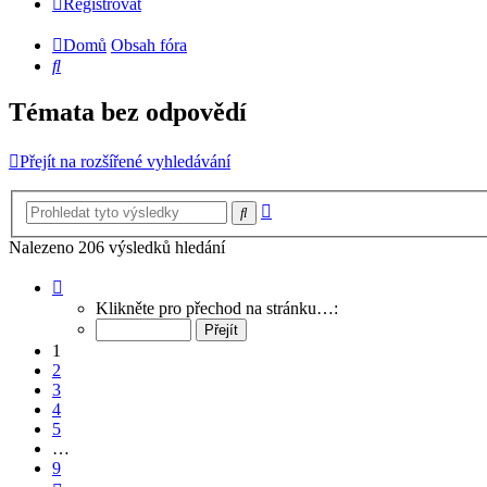
Registrovat
Domů
Obsah fóra
Hledat
Témata bez odpovědí
Přejít na rozšířené vyhledávání
Pokročilé
Hledat
hledání
Nalezeno 206 výsledků hledání
Stránka
1
Klikněte pro přechod na stránku…:
z
9
1
2
3
4
5
…
9
Další