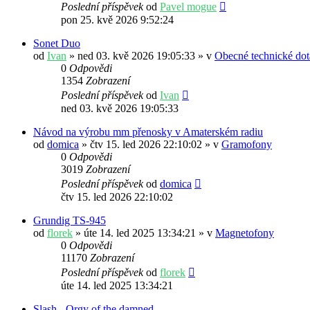
Poslední příspěvek
od
Pavel mogue
pon 25. kvě 2026 9:52:24
Sonet Duo
od
Ivan
» ned 03. kvě 2026 19:05:33 » v
Obecné technické dot
0
Odpovědi
1354
Zobrazení
Poslední příspěvek
od
Ivan
ned 03. kvě 2026 19:05:33
Návod na výrobu mm přenosky v Amaterském radiu
od
domica
» čtv 15. led 2026 22:10:02 » v
Gramofony
0
Odpovědi
3019
Zobrazení
Poslední příspěvek
od
domica
čtv 15. led 2026 22:10:02
Grundig TS-945
od
florek
» úte 14. led 2025 13:34:21 » v
Magnetofony
0
Odpovědi
11170
Zobrazení
Poslední příspěvek
od
florek
úte 14. led 2025 13:34:21
Slash - Orgy of the damned