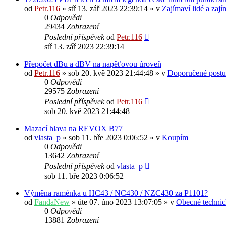
od
Petr.116
» stř 13. zář 2023 22:39:14 » v
Zajímaví lidé a zaj
0
Odpovědi
29434
Zobrazení
Poslední příspěvek
od
Petr.116
stř 13. zář 2023 22:39:14
Přepočet dBu a dBV na napěťovou úroveň
od
Petr.116
» sob 20. kvě 2023 21:44:48 » v
Doporučené postu
0
Odpovědi
29575
Zobrazení
Poslední příspěvek
od
Petr.116
sob 20. kvě 2023 21:44:48
Mazací hlava na REVOX B77
od
vlasta_p
» sob 11. bře 2023 0:06:52 » v
Koupím
0
Odpovědi
13642
Zobrazení
Poslední příspěvek
od
vlasta_p
sob 11. bře 2023 0:06:52
Výměna raménka u HC43 / NC430 / NZC430 za P1101?
od
FandaNew
» úte 07. úno 2023 13:07:05 » v
Obecné technic
0
Odpovědi
13881
Zobrazení