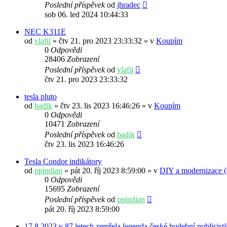
Poslední příspěvek
od
jhradec
sob 06. led 2024 10:44:33
NEC K311E
od
vlafil
» čtv 21. pro 2023 23:33:32 » v
Koupím
0
Odpovědi
28406
Zobrazení
Poslední příspěvek
od
vlafil
čtv 21. pro 2023 23:33:32
tesla pluto
od
badik
» čtv 23. lis 2023 16:46:26 » v
Koupím
0
Odpovědi
10471
Zobrazení
Poslední příspěvek
od
badik
čtv 23. lis 2023 16:46:26
Tesla Condor indikátory
od
ppindian
» pát 20. říj 2023 8:59:00 » v
DIY a modernizace (e
0
Odpovědi
15695
Zobrazení
Poslední příspěvek
od
ppindian
pát 20. říj 2023 8:59:00
17.8.2023 v 87 letech zemřela legenda české hudební publicisti