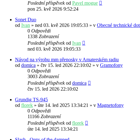
Poslední příspěvek
od
Pavel mogue
pon 25. kvě 2026 9:52:24
Sonet Duo
od
Ivan
» ned 03. kvě 2026 19:05:33 » v
Obecné technické dot
0
Odpovědi
1338
Zobrazení
Poslední příspěvek
od
Ivan
ned 03. kvě 2026 19:05:33
Návod na výrobu mm přenosky v Amaterském radiu
od
domica
» čtv 15. led 2026 22:10:02 » v
Gramofony
0
Odpovědi
3003
Zobrazení
Poslední příspěvek
od
domica
čtv 15. led 2026 22:10:02
Grundig TS-945
od
florek
» úte 14. led 2025 13:34:21 » v
Magnetofony
0
Odpovědi
11166
Zobrazení
Poslední příspěvek
od
florek
úte 14. led 2025 13:34:21
Slash - Orgy of the damned