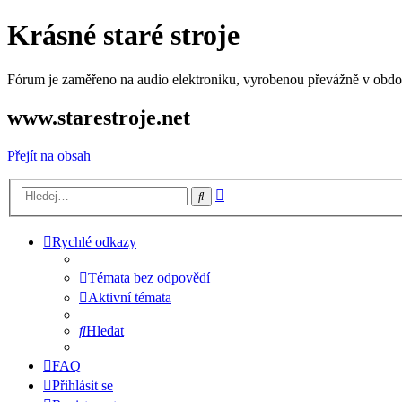
Krásné staré stroje
Fórum je zaměřeno na audio elektroniku, vyrobenou převážně v období
www.starestroje.net
Přejít na obsah
Pokročilé
Hledat
hledání
Rychlé odkazy
Témata bez odpovědí
Aktivní témata
Hledat
FAQ
Přihlásit se