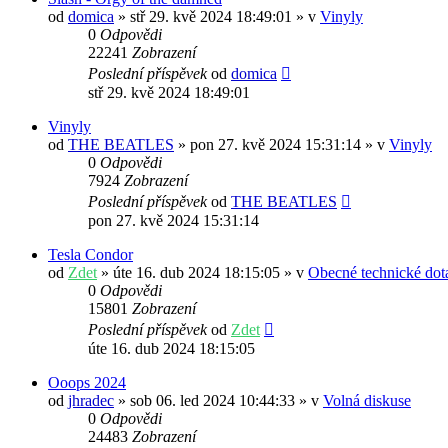
od
domica
» stř 29. kvě 2024 18:49:01 » v
Vinyly
0
Odpovědi
22241
Zobrazení
Poslední příspěvek
od
domica
stř 29. kvě 2024 18:49:01
Vinyly
od
THE BEATLES
» pon 27. kvě 2024 15:31:14 » v
Vinyly
0
Odpovědi
7924
Zobrazení
Poslední příspěvek
od
THE BEATLES
pon 27. kvě 2024 15:31:14
Tesla Condor
od
Zdet
» úte 16. dub 2024 18:15:05 » v
Obecné technické dot
0
Odpovědi
15801
Zobrazení
Poslední příspěvek
od
Zdet
úte 16. dub 2024 18:15:05
Ooops 2024
od
jhradec
» sob 06. led 2024 10:44:33 » v
Volná diskuse
0
Odpovědi
24483
Zobrazení