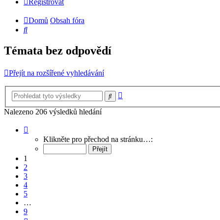
Registrovat
Domů
Obsah fóra
Hledat
Témata bez odpovědí
Přejít na rozšířené vyhledávání
Pokročilé
Hledat
hledání
Nalezeno 206 výsledků hledání
Stránka
1
Klikněte pro přechod na stránku…:
z
9
1
2
3
4
5
…
9
Další