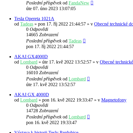
Poslední příspěvek
od
FandaNew
úte 07. úno 2023 13:07:05
Tesla Opereta 1021A
od
Tadeas
» pon 17. říj 2022 21:44:57 » v
Obecné technické do
0
Odpovědi
14665
Zobrazení
Poslední příspěvek
od
Tadeas
pon 17. říj 2022 21:44:57
AKAI GX4000D
od
Lombard
» úte 17. kvě 2022 13:52:57 » v
Obecné technické
0
Odpovědi
16010
Zobrazení
Poslední příspěvek
od
Lombard
úte 17. kvě 2022 13:52:57
AKAI GX 4000D
od
Lombard
» pon 16. kvě 2022 19:33:47 » v
Magnetofony
0
Odpovědi
14728
Zobrazení
Poslední příspěvek
od
Lombard
pon 16. kvě 2022 19:33:47
Výstava k historii Tesly Pardubice