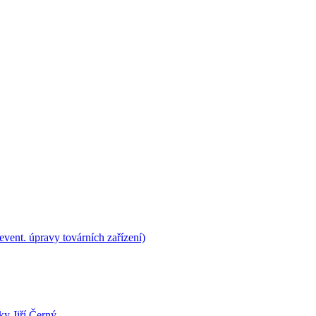
vent. úpravy továrních zařízení)
ky Jiří Černý