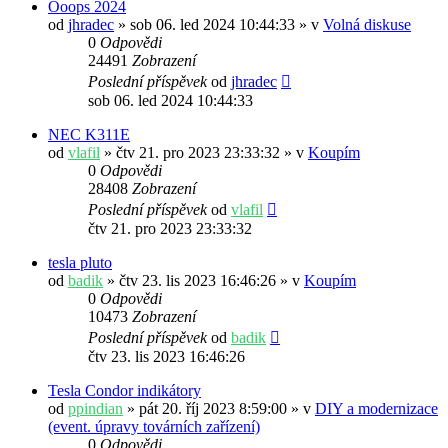
Ooops 2024
od
jhradec
» sob 06. led 2024 10:44:33 » v
Volná diskuse
0
Odpovědi
24491
Zobrazení
Poslední příspěvek
od
jhradec
sob 06. led 2024 10:44:33
NEC K311E
od
vlafil
» čtv 21. pro 2023 23:33:32 » v
Koupím
0
Odpovědi
28408
Zobrazení
Poslední příspěvek
od
vlafil
čtv 21. pro 2023 23:33:32
tesla pluto
od
badik
» čtv 23. lis 2023 16:46:26 » v
Koupím
0
Odpovědi
10473
Zobrazení
Poslední příspěvek
od
badik
čtv 23. lis 2023 16:46:26
Tesla Condor indikátory
od
ppindian
» pát 20. říj 2023 8:59:00 » v
DIY a modernizace
(event. úpravy továrních zařízení)
0
Odpovědi