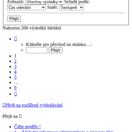
Zobrazit:
Seřadit podle:
Směr:
Nalezeno 206 výsledků hledání
Stránka
1
Klikněte pro přechod na stránku…:
z
9
1
2
3
4
5
…
9
Další
Přejít na rozšířené vyhledávání
Přejít na
Čtěte nejdřív !