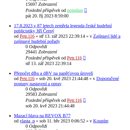
15697
Zobrazení
Poslední příspěvek
od
ppindian
pát 20. říj 2023 8:59:00
17.8.2023 v 87 letech zemřela legenda české hudební
publicistiky Jiří Černý
od
Petr.116
» stř 13. zář 2023 22:39:14 » v
Zajímaví lidé a
zajímavé hudební pořady
0
Odpovědi
29441
Zobrazení
Poslední příspěvek
od
Petr.116
stř 13. zář 2023 22:39:14
Přepočet dBu a dBV na napěťovou úroveň
od
Petr.116
» sob 20. kvě 2023 21:44:48 » v
Doporučené
postupy nastavení a oprav
0
Odpovědi
29583
Zobrazení
Poslední příspěvek
od
Petr.116
sob 20. kvě 2023 21:44:48
Mazací hlava na REVOX B77
od
vlasta_p
» sob 11. bře 2023 0:06:52 » v
Koupím
0
Odpovědi