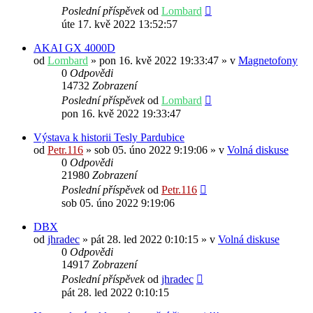
Poslední příspěvek
od
Lombard
úte 17. kvě 2022 13:52:57
AKAI GX 4000D
od
Lombard
» pon 16. kvě 2022 19:33:47 » v
Magnetofony
0
Odpovědi
14732
Zobrazení
Poslední příspěvek
od
Lombard
pon 16. kvě 2022 19:33:47
Výstava k historii Tesly Pardubice
od
Petr.116
» sob 05. úno 2022 9:19:06 » v
Volná diskuse
0
Odpovědi
21980
Zobrazení
Poslední příspěvek
od
Petr.116
sob 05. úno 2022 9:19:06
DBX
od
jhradec
» pát 28. led 2022 0:10:15 » v
Volná diskuse
0
Odpovědi
14917
Zobrazení
Poslední příspěvek
od
jhradec
pát 28. led 2022 0:10:15