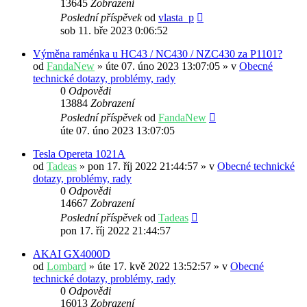
13645
Zobrazení
Poslední příspěvek
od
vlasta_p
sob 11. bře 2023 0:06:52
Výměna raménka u HC43 / NC430 / NZC430 za P1101?
od
FandaNew
» úte 07. úno 2023 13:07:05 » v
Obecné
technické dotazy, problémy, rady
0
Odpovědi
13884
Zobrazení
Poslední příspěvek
od
FandaNew
úte 07. úno 2023 13:07:05
Tesla Opereta 1021A
od
Tadeas
» pon 17. říj 2022 21:44:57 » v
Obecné technické
dotazy, problémy, rady
0
Odpovědi
14667
Zobrazení
Poslední příspěvek
od
Tadeas
pon 17. říj 2022 21:44:57
AKAI GX4000D
od
Lombard
» úte 17. kvě 2022 13:52:57 » v
Obecné
technické dotazy, problémy, rady
0
Odpovědi
16013
Zobrazení