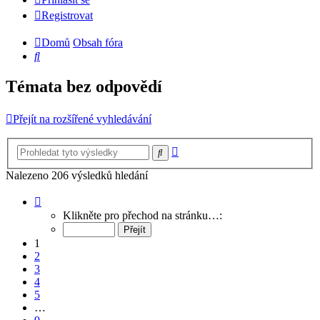
Registrovat
Domů
Obsah fóra
Hledat
Témata bez odpovědí
Přejít na rozšířené vyhledávání
Pokročilé
Hledat
hledání
Nalezeno 206 výsledků hledání
Stránka
1
Klikněte pro přechod na stránku…:
z
9
1
2
3
4
5
…