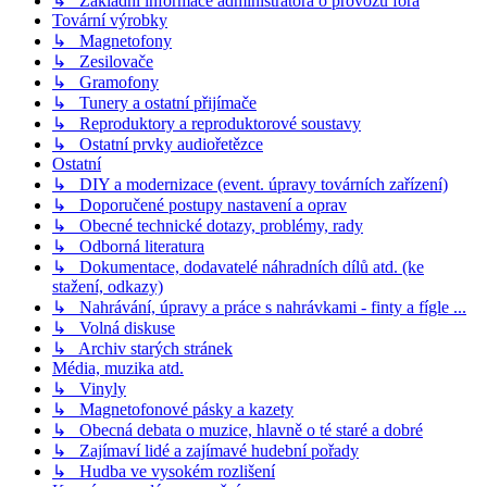
↳ Základní informace administrátora o provozu fóra
Tovární výrobky
↳ Magnetofony
↳ Zesilovače
↳ Gramofony
↳ Tunery a ostatní přijímače
↳ Reproduktory a reproduktorové soustavy
↳ Ostatní prvky audiořetězce
Ostatní
↳ DIY a modernizace (event. úpravy továrních zařízení)
↳ Doporučené postupy nastavení a oprav
↳ Obecné technické dotazy, problémy, rady
↳ Odborná literatura
↳ Dokumentace, dodavatelé náhradních dílů atd. (ke
stažení, odkazy)
↳ Nahrávání, úpravy a práce s nahrávkami - finty a fígle ...
↳ Volná diskuse
↳ Archiv starých stránek
Média, muzika atd.
↳ Vinyly
↳ Magnetofonové pásky a kazety
↳ Obecná debata o muzice, hlavně o té staré a dobré
↳ Zajímaví lidé a zajímavé hudební pořady
↳ Hudba ve vysokém rozlišení