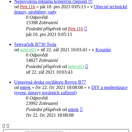
Nepovolená reklama komerční činnosti !!!
od
Petr.116
» pát 10. pro 2021 0:05:13 » v
Obecné technické
dotazy, problémy, rady
0
Odpovědi
15398
Zobrazení
Poslední příspěvek
od
Petr.116
pát 10. pro 2021 0:05:13
Setrvačník B730 Tesla
od
petrce63
» stř 22. zář 2021 10:03:43 » v
Koupím
0
Odpovědi
14827
Zobrazení
Poslední příspěvek
od
petrce63
stř 22. zář 2021 10:03:43
Upravená deska oscilátoru Revox B77
od
mirek
» čtv 22. črc 2021 18:08:08 » v
DIY a modernizace
(event. úpravy továrních zařízení)
0
Odpovědi
23992
Zobrazení
Poslední příspěvek
od
mirek
čtv 22. črc 2021 18:08:08