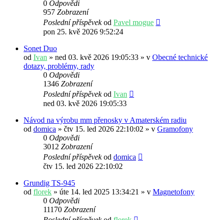
0
Odpovědi
957
Zobrazení
Poslední příspěvek
od
Pavel mogue
pon 25. kvě 2026 9:52:24
Sonet Duo
od
Ivan
» ned 03. kvě 2026 19:05:33 » v
Obecné technické
dotazy, problémy, rady
0
Odpovědi
1346
Zobrazení
Poslední příspěvek
od
Ivan
ned 03. kvě 2026 19:05:33
Návod na výrobu mm přenosky v Amaterském radiu
od
domica
» čtv 15. led 2026 22:10:02 » v
Gramofony
0
Odpovědi
3012
Zobrazení
Poslední příspěvek
od
domica
čtv 15. led 2026 22:10:02
Grundig TS-945
od
florek
» úte 14. led 2025 13:34:21 » v
Magnetofony
0
Odpovědi
11170
Zobrazení
Poslední příspěvek
od
florek