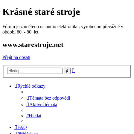
Krásné staré stroje
Fórum je zaměřeno na audio elektroniku, vyrobenou převážně v
období 60. - 80. let.
www.starestroje.net
Přejít na obsah
Pokročilé
Hledat
hledání
Rychlé odkazy
Témata bez odpovědí
Aktivní témata
Hledat
FAQ
Přihlásit se