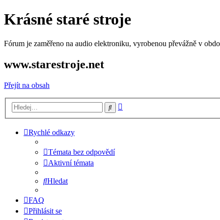
Krásné staré stroje
Fórum je zaměřeno na audio elektroniku, vyrobenou převážně v období
www.starestroje.net
Přejít na obsah
Pokročilé
Hledat
hledání
Rychlé odkazy
Témata bez odpovědí
Aktivní témata
Hledat
FAQ
Přihlásit se