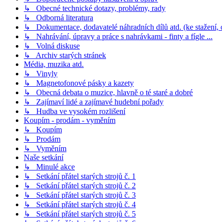
↳ Obecné technické dotazy, problémy, rady
↳ Odborná literatura
↳ Dokumentace, dodavatelé náhradních dílů atd. (ke stažení,
↳ Nahrávání, úpravy a práce s nahrávkami - finty a fígle ...
↳ Volná diskuse
↳ Archiv starých stránek
Média, muzika atd.
↳ Vinyly
↳ Magnetofonové pásky a kazety
↳ Obecná debata o muzice, hlavně o té staré a dobré
↳ Zajímaví lidé a zajímavé hudební pořady
↳ Hudba ve vysokém rozlišení
Koupím - prodám - vyměním
↳ Koupím
↳ Prodám
↳ Vyměním
Naše setkání
↳ Minulé akce
↳ Setkání přátel starých strojů č. 1
↳ Setkání přátel starých strojů č. 2
↳ Setkání přátel starých strojů č. 3
↳ Setkání přátel starých strojů č. 4
↳ Setkání přátel starých strojů č. 5