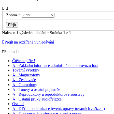
Zobrazit:
Nalezen 1 výsledek hledání • Stránka
1
z
1
Přejít na rozšířené vyhledávání
Přejít na
Čtěte nejdřív !
↳ Základní informace administrátora o provozu fóra
Tovární výrobky
↳ Magnetofony
↳ Zesilovače
↳ Gramofony
↳ Tunery a ostatní přijímače
↳ Reproduktory a reproduktorové soustavy
↳ Ostatní prvky audiořetězce
Ostatní
↳ DIY a modernizace (event. úpravy továrních zařízení)
↳ Doporučené postupy nastavení a oprav