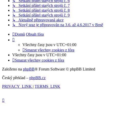
↳ Setkání přátel starých strojů č. 6
↳ Setkání přátel starých strojů č. 7
↳ Setkání přátel starých strojů č. 8
↳ Setkání přátel starých strojů č. 9
↳ Aktuálně připravovaná akce
↳ Nový sraz je připravován na 3.6. až 4.6.2017 v Brně
Domů
Obsah fóra
Všechny časy jsou v
UTC+01:00
Smazat všechny cookies z fóra
Všechny časy jsou v
UTC+01:00
Smazat všechny cookies z fóra
Založeno na
phpBB
® Forum Software © phpBB Limited
Český překlad –
phpBB.cz
PRIVACY_LINK
|
TERMS_LINK