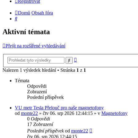
Registrovat
Domů
Obsah fóra
Hledat
Aktivní témata
Přejít na rozšířené vyhledávání
Pokročilé
Hledat
hledání
Nalezen 1 výsledek hledání • Stránka
1
z
1
Témata
Odpovědi
Zobrazení
Poslední příspěvek
VU metr Tesla Přelouč pro naše magnetofony
od
monte22
» čtv 06. srp 2026 12:44:15 » v
Magnetofony
0
Odpovědi
17
Zobrazení
Poslední příspěvek
od
monte22
čtv 06. srp 2026 12:44:15