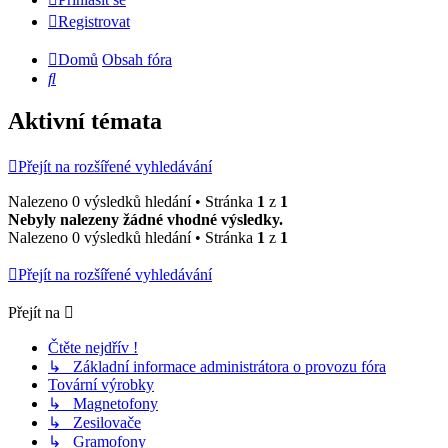
Registrovat
Domů
Obsah fóra
Hledat
Aktivní témata
Přejít na rozšířené vyhledávání
Nalezeno 0 výsledků hledání • Stránka
1
z
1
Nebyly nalezeny žádné vhodné výsledky.
Nalezeno 0 výsledků hledání • Stránka
1
z
1
Přejít na rozšířené vyhledávání
Přejít na
Čtěte nejdřív !
↳ Základní informace administrátora o provozu fóra
Tovární výrobky
↳ Magnetofony
↳ Zesilovače
↳ Gramofony