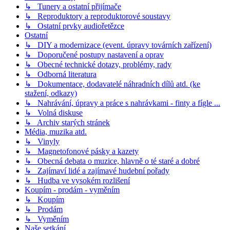
↳ Tunery a ostatní přijímače
↳ Reproduktory a reproduktorové soustavy
↳ Ostatní prvky audiořetězce
Ostatní
↳ DIY a modernizace (event. úpravy továrních zařízení)
↳ Doporučené postupy nastavení a oprav
↳ Obecné technické dotazy, problémy, rady
↳ Odborná literatura
↳ Dokumentace, dodavatelé náhradních dílů atd. (ke
stažení, odkazy)
↳ Nahrávání, úpravy a práce s nahrávkami - finty a fígle ...
↳ Volná diskuse
↳ Archiv starých stránek
Média, muzika atd.
↳ Vinyly
↳ Magnetofonové pásky a kazety
↳ Obecná debata o muzice, hlavně o té staré a dobré
↳ Zajímaví lidé a zajímavé hudební pořady
↳ Hudba ve vysokém rozlišení
Koupím - prodám - vyměním
↳ Koupím
↳ Prodám
↳ Vyměním
Naše setkání