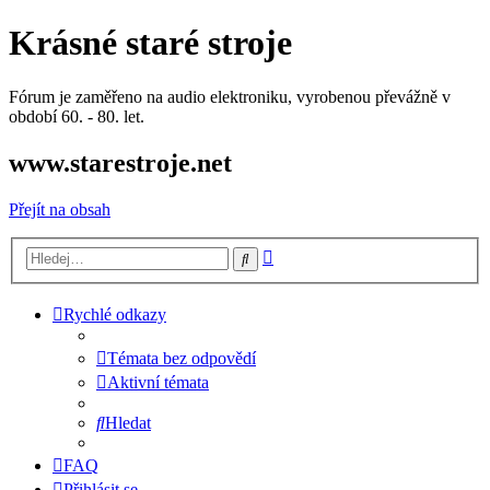
Krásné staré stroje
Fórum je zaměřeno na audio elektroniku, vyrobenou převážně v
období 60. - 80. let.
www.starestroje.net
Přejít na obsah
Pokročilé
Hledat
hledání
Rychlé odkazy
Témata bez odpovědí
Aktivní témata
Hledat
FAQ
Přihlásit se