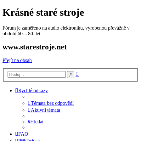
Krásné staré stroje
Fórum je zaměřeno na audio elektroniku, vyrobenou převážně v
období 60. - 80. let.
www.starestroje.net
Přejít na obsah
Pokročilé
Hledat
hledání
Rychlé odkazy
Témata bez odpovědí
Aktivní témata
Hledat
FAQ
Přihlásit se