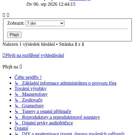
čtv 06. srp 2026 12:44:15
Zobrazit:
Nalezen 1 výsledek hledání • Stránka
1
z
1
Přejít na rozšířené vyhledávání
Přejít na
Čtěte nejdřív !
↳ Základní informace administrátora o provozu fóra
Tovární výrobky
↳ Magnetofony
↳ Zesilovače
↳ Gramofony
↳ Tunery a ostatní přijímače
↳ Reproduktory a reproduktorové soustavy
↳ Ostatní prvky audiořetězce
Ostatní
↳ DIY a modernizace (event. úpravy továrních zařízení)