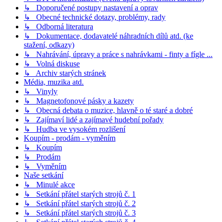
↳ Doporučené postupy nastavení a oprav
↳ Obecné technické dotazy, problémy, rady
↳ Odborná literatura
↳ Dokumentace, dodavatelé náhradních dílů atd. (ke
stažení, odkazy)
↳ Nahrávání, úpravy a práce s nahrávkami - finty a fígle ...
↳ Volná diskuse
↳ Archiv starých stránek
Média, muzika atd.
↳ Vinyly
↳ Magnetofonové pásky a kazety
↳ Obecná debata o muzice, hlavně o té staré a dobré
↳ Zajímaví lidé a zajímavé hudební pořady
↳ Hudba ve vysokém rozlišení
Koupím - prodám - vyměním
↳ Koupím
↳ Prodám
↳ Vyměním
Naše setkání
↳ Minulé akce
↳ Setkání přátel starých strojů č. 1
↳ Setkání přátel starých strojů č. 2
↳ Setkání přátel starých strojů č. 3