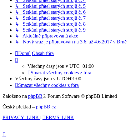
↳ Setkání přátel starých strojů č. 4
↳ Setkání přátel starých strojů č. 5
↳ Setkání přátel starých strojů č. 6
↳ Setkání přátel starých strojů č. 7
↳ Setkání přátel starých strojů č. 8
↳ Setkání přátel starých strojů č. 9
↳ Aktuálně připravovaná akce
↳ Nový sraz je připravován na 3.6. až 4.6.2017 v Brně
Domů
Obsah fóra
Všechny časy jsou v
UTC+01:00
Smazat všechny cookies z fóra
Všechny časy jsou v
UTC+01:00
Smazat všechny cookies z fóra
Založeno na
phpBB
® Forum Software © phpBB Limited
Český překlad –
phpBB.cz
PRIVACY_LINK
|
TERMS_LINK