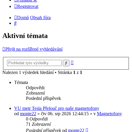
Registrovat
Domů
Obsah fóra
Hledat
Aktivní témata
Přejít na rozšířené vyhledávání
Pokročilé
Hledat
hledání
Nalezen 1 výsledek hledání • Stránka
1
z
1
Témata
Odpovědi
Zobrazení
Poslední příspěvek
VU metr Tesla Přelouč pro naše magnetofony
od
monte22
» čtv 06. srp 2026 12:44:15 » v
Magnetofony
0
Odpovědi
71
Zobrazení
Poslední příspěvek
od
monte22