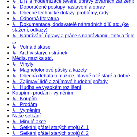
↳ DIY a modernizace (event. úpravy továrních zařízení)
↳ Doporučené postupy nastavení a oprav
↳ Obecné technické dotazy, problémy, rady
↳ Odborná literatura
↳ Dokumentace, dodavatelé náhradních dílů atd. (ke
stažení, odkazy)
↳ Nahrávání, úpravy a práce s nahrávkami - finty a fígle
...
↳ Volná diskuse
↳ Archiv starých stránek
Média, muzika atd.
↳ Vinyly
↳ Magnetofonové pásky a kazety
↳ Obecná debata o muzice, hlavně o té staré a dobré
↳ Zajímaví lidé a zajímavé hudební pořady
↳ Hudba ve vysokém rozlišení
Koupím - prodám - vyměním
↳ Koupím
↳ Prodám
↳ Vyměním
Naše setkání
↳ Minulé akce
↳ Setkání přátel starých strojů č. 1
↳ Setkání přátel starých strojů č. 2