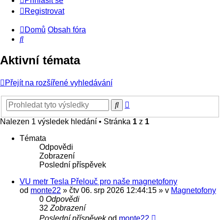
Přihlásit se
Registrovat
Domů
Obsah fóra
Hledat
Aktivní témata
Přejít na rozšířené vyhledávání
Pokročilé
Hledat
hledání
Nalezen 1 výsledek hledání • Stránka
1
z
1
Témata
Odpovědi
Zobrazení
Poslední příspěvek
VU metr Tesla Přelouč pro naše magnetofony
od
monte22
» čtv 06. srp 2026 12:44:15 » v
Magnetofony
0
Odpovědi
32
Zobrazení
Poslední příspěvek
od
monte22