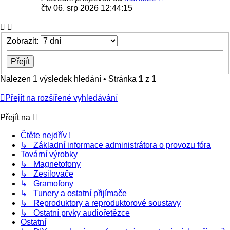
čtv 06. srp 2026 12:44:15
Zobrazit:
Nalezen 1 výsledek hledání • Stránka
1
z
1
Přejít na rozšířené vyhledávání
Přejít na
Čtěte nejdřív !
↳ Základní informace administrátora o provozu fóra
Tovární výrobky
↳ Magnetofony
↳ Zesilovače
↳ Gramofony
↳ Tunery a ostatní přijímače
↳ Reproduktory a reproduktorové soustavy
↳ Ostatní prvky audiořetězce
Ostatní