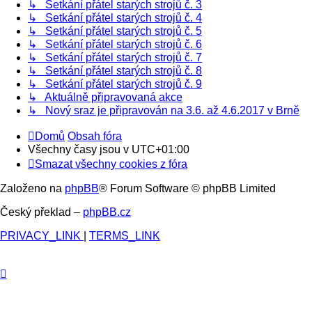
↳ Setkání přátel starých strojů č. 3
↳ Setkání přátel starých strojů č. 4
↳ Setkání přátel starých strojů č. 5
↳ Setkání přátel starých strojů č. 6
↳ Setkání přátel starých strojů č. 7
↳ Setkání přátel starých strojů č. 8
↳ Setkání přátel starých strojů č. 9
↳ Aktuálně připravovaná akce
↳ Nový sraz je připravován na 3.6. až 4.6.2017 v Brně
Domů
Obsah fóra
Všechny časy jsou v
UTC+01:00
Smazat všechny cookies z fóra
Založeno na
phpBB
® Forum Software © phpBB Limited
Český překlad –
phpBB.cz
PRIVACY_LINK
|
TERMS_LINK