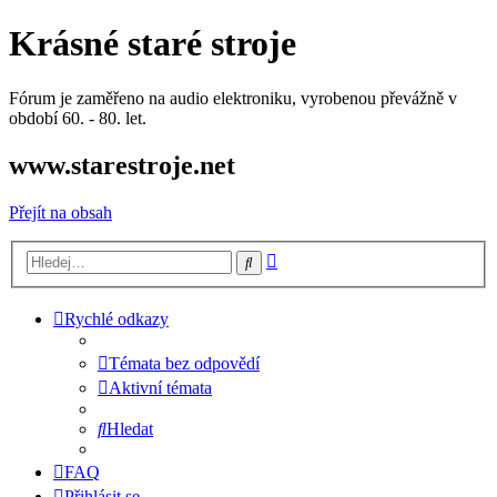
Krásné staré stroje
Fórum je zaměřeno na audio elektroniku, vyrobenou převážně v
období 60. - 80. let.
www.starestroje.net
Přejít na obsah
Pokročilé
Hledat
hledání
Rychlé odkazy
Témata bez odpovědí
Aktivní témata
Hledat
FAQ
Přihlásit se