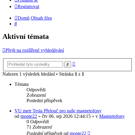
Registrovat
Domů
Obsah fóra
Hledat
Aktivní témata
Přejít na rozšířené vyhledávání
Pokročilé
Hledat
hledání
Nalezen 1 výsledek hledání • Stránka
1
z
1
Témata
Odpovědi
Zobrazení
Poslední příspěvek
VU metr Tesla Přelouč pro naše magnetofony
od
monte22
» čtv 06. srp 2026 12:44:15 » v
Magnetofony
0
Odpovědi
71
Zobrazení
Poslední příspěvek
od
monte22