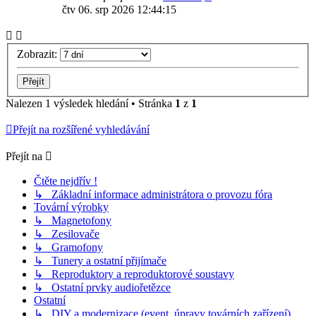
čtv 06. srp 2026 12:44:15
Zobrazit:
Nalezen 1 výsledek hledání • Stránka
1
z
1
Přejít na rozšířené vyhledávání
Přejít na
Čtěte nejdřív !
↳ Základní informace administrátora o provozu fóra
Tovární výrobky
↳ Magnetofony
↳ Zesilovače
↳ Gramofony
↳ Tunery a ostatní přijímače
↳ Reproduktory a reproduktorové soustavy
↳ Ostatní prvky audiořetězce
Ostatní
↳ DIY a modernizace (event. úpravy továrních zařízení)