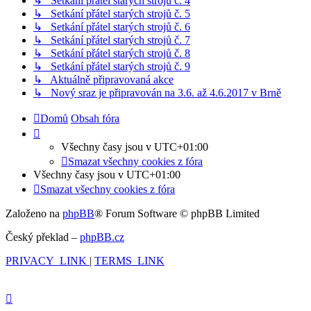
↳ Setkání přátel starých strojů č. 4
↳ Setkání přátel starých strojů č. 5
↳ Setkání přátel starých strojů č. 6
↳ Setkání přátel starých strojů č. 7
↳ Setkání přátel starých strojů č. 8
↳ Setkání přátel starých strojů č. 9
↳ Aktuálně připravovaná akce
↳ Nový sraz je připravován na 3.6. až 4.6.2017 v Brně
Domů
Obsah fóra
Všechny časy jsou v
UTC+01:00
Smazat všechny cookies z fóra
Všechny časy jsou v
UTC+01:00
Smazat všechny cookies z fóra
Založeno na
phpBB
® Forum Software © phpBB Limited
Český překlad –
phpBB.cz
PRIVACY_LINK
|
TERMS_LINK