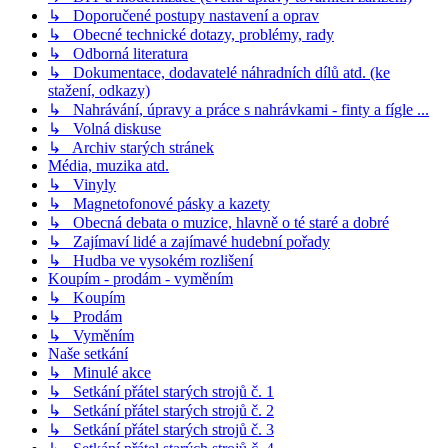
↳ Doporučené postupy nastavení a oprav
↳ Obecné technické dotazy, problémy, rady
↳ Odborná literatura
↳ Dokumentace, dodavatelé náhradních dílů atd. (ke
stažení, odkazy)
↳ Nahrávání, úpravy a práce s nahrávkami - finty a fígle ...
↳ Volná diskuse
↳ Archiv starých stránek
Média, muzika atd.
↳ Vinyly
↳ Magnetofonové pásky a kazety
↳ Obecná debata o muzice, hlavně o té staré a dobré
↳ Zajímaví lidé a zajímavé hudební pořady
↳ Hudba ve vysokém rozlišení
Koupím - prodám - vyměním
↳ Koupím
↳ Prodám
↳ Vyměním
Naše setkání
↳ Minulé akce
↳ Setkání přátel starých strojů č. 1
↳ Setkání přátel starých strojů č. 2
↳ Setkání přátel starých strojů č. 3