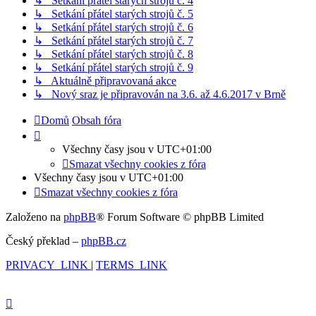
↳ Setkání přátel starých strojů č. 4
↳ Setkání přátel starých strojů č. 5
↳ Setkání přátel starých strojů č. 6
↳ Setkání přátel starých strojů č. 7
↳ Setkání přátel starých strojů č. 8
↳ Setkání přátel starých strojů č. 9
↳ Aktuálně připravovaná akce
↳ Nový sraz je připravován na 3.6. až 4.6.2017 v Brně
Domů
Obsah fóra
Všechny časy jsou v
UTC+01:00
Smazat všechny cookies z fóra
Všechny časy jsou v
UTC+01:00
Smazat všechny cookies z fóra
Založeno na
phpBB
® Forum Software © phpBB Limited
Český překlad –
phpBB.cz
PRIVACY_LINK
|
TERMS_LINK