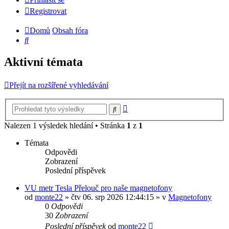
Registrovat
Domů
Obsah fóra
Hledat
Aktivní témata
Přejít na rozšířené vyhledávání
Pokročilé
Hledat
hledání
Nalezen 1 výsledek hledání • Stránka
1
z
1
Témata
Odpovědi
Zobrazení
Poslední příspěvek
VU metr Tesla Přelouč pro naše magnetofony
od
monte22
» čtv 06. srp 2026 12:44:15 » v
Magnetofony
0
Odpovědi
30
Zobrazení
Poslední příspěvek
od
monte22