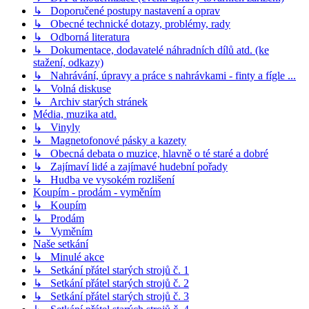
↳ Doporučené postupy nastavení a oprav
↳ Obecné technické dotazy, problémy, rady
↳ Odborná literatura
↳ Dokumentace, dodavatelé náhradních dílů atd. (ke
stažení, odkazy)
↳ Nahrávání, úpravy a práce s nahrávkami - finty a fígle ...
↳ Volná diskuse
↳ Archiv starých stránek
Média, muzika atd.
↳ Vinyly
↳ Magnetofonové pásky a kazety
↳ Obecná debata o muzice, hlavně o té staré a dobré
↳ Zajímaví lidé a zajímavé hudební pořady
↳ Hudba ve vysokém rozlišení
Koupím - prodám - vyměním
↳ Koupím
↳ Prodám
↳ Vyměním
Naše setkání
↳ Minulé akce
↳ Setkání přátel starých strojů č. 1
↳ Setkání přátel starých strojů č. 2
↳ Setkání přátel starých strojů č. 3