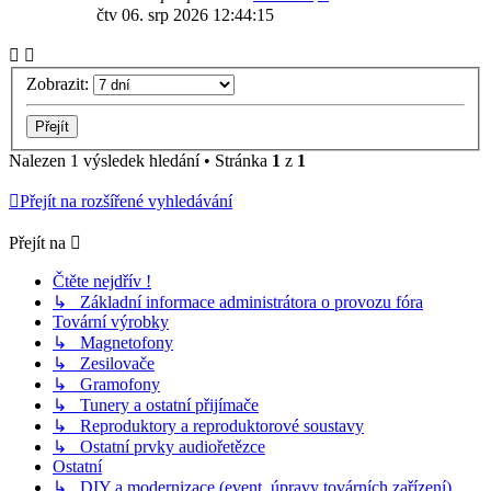
čtv 06. srp 2026 12:44:15
Zobrazit:
Nalezen 1 výsledek hledání • Stránka
1
z
1
Přejít na rozšířené vyhledávání
Přejít na
Čtěte nejdřív !
↳ Základní informace administrátora o provozu fóra
Tovární výrobky
↳ Magnetofony
↳ Zesilovače
↳ Gramofony
↳ Tunery a ostatní přijímače
↳ Reproduktory a reproduktorové soustavy
↳ Ostatní prvky audiořetězce
Ostatní
↳ DIY a modernizace (event. úpravy továrních zařízení)