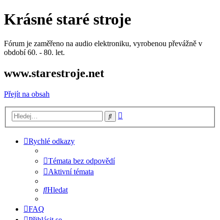
Krásné staré stroje
Fórum je zaměřeno na audio elektroniku, vyrobenou převážně v
období 60. - 80. let.
www.starestroje.net
Přejít na obsah
Pokročilé
Hledat
hledání
Rychlé odkazy
Témata bez odpovědí
Aktivní témata
Hledat
FAQ
Přihlásit se