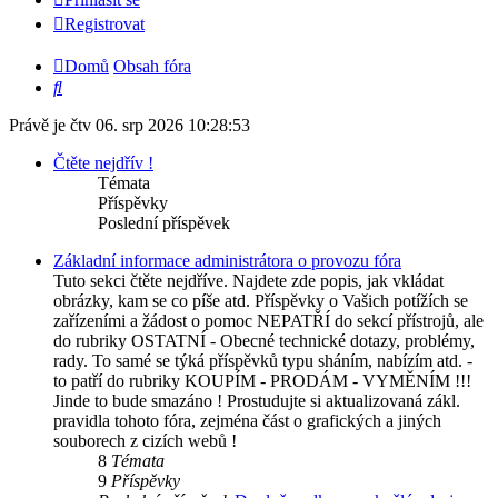
Registrovat
Domů
Obsah fóra
Hledat
Právě je čtv 06. srp 2026 10:28:53
Čtěte nejdřív !
Témata
Příspěvky
Poslední příspěvek
Základní informace administrátora o provozu fóra
Tuto sekci čtěte nejdříve. Najdete zde popis, jak vkládat
obrázky, kam se co píše atd. Příspěvky o Vašich potížích se
zařízeními a žádost o pomoc NEPATŘÍ do sekcí přístrojů, ale
do rubriky OSTATNÍ - Obecné technické dotazy, problémy,
rady. To samé se týká příspěvků typu sháním, nabízím atd. -
to patří do rubriky KOUPÍM - PRODÁM - VYMĚNÍM !!!
Jinde to bude smazáno ! Prostudujte si aktualizovaná zákl.
pravidla tohoto fóra, zejména část o grafických a jiných
souborech z cizích webů !
8
Témata
9
Příspěvky