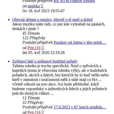
Poslední příspěvek
Re: RTM Francie SM468
Zobrazit
od
uiqjirka
poslední
čtv 18. kvě 2023 19:55:47
příspěvek
Obecná debata o muzice, hlavně o té staré a dobré
Jakou muziku máte rádi, co jste kde vyhrabali na páskách,
deskách i jinde ?
45
Témata
122
Příspěvky
Poslední příspěvek
Pozdrav od Johna v této neleh…
Zobrazit
od
Petr.116
poslední
úte 05. kvě 2020 22:19:28
příspěvek
Zajímaví lidé a zajímavé hudební pořady
Tahleta rubrika je trochu specifická. Není o zpěvácích a
kapelách (tomu je věnována rubrika výše), ale o hudebních
pořadech, akcích a lidech, bez kterých by to buď nešlo nebo
kteří v minulosti i současnosti měli a stále mají co říct ...
včetně odkazů na tyto akce. Asi bude přehledné, když
budeme vzpomínky o jednotlivých lidech a jejich pořadech
psát do různých vláken ...
12
Témata
22
Příspěvky
Poslední příspěvek
17.8.2023 v 87 letech zemřela…
Zobrazit
od
Petr.116