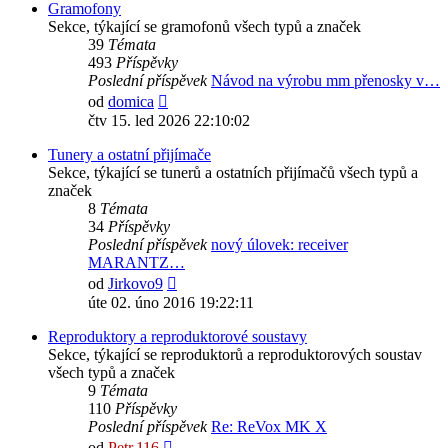
Gramofony
Sekce, týkající se gramofonů všech typů a značek
39
Témata
493
Příspěvky
Poslední příspěvek
Návod na výrobu mm přenosky v…
Zobrazit
od
domica
poslední
čtv 15. led 2026 22:10:02
příspěvek
Tunery a ostatní přijímače
Sekce, týkající se tunerů a ostatních přijímačů všech typů a
značek
8
Témata
34
Příspěvky
Poslední příspěvek
nový úlovek: receiver
MARANTZ…
Zobrazit
od
Jirkovo9
poslední
úte 02. úno 2016 19:22:11
příspěvek
Reproduktory a reproduktorové soustavy
Sekce, týkající se reproduktorů a reproduktorových soustav
všech typů a značek
9
Témata
110
Příspěvky
Poslední příspěvek
Re: ReVox MK X
Zobrazit
od
Petr.116