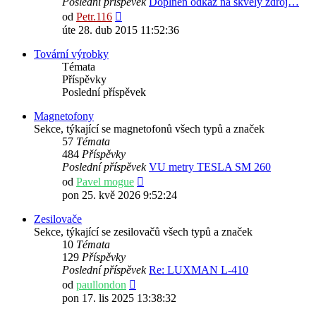
Poslední příspěvek
Doplněn odkaz na skvělý zdroj…
Zobrazit
od
Petr.116
poslední
úte 28. dub 2015 11:52:36
příspěvek
Tovární výrobky
Témata
Příspěvky
Poslední příspěvek
Magnetofony
Sekce, týkající se magnetofonů všech typů a značek
57
Témata
484
Příspěvky
Poslední příspěvek
VU metry TESLA SM 260
Zobrazit
od
Pavel mogue
poslední
pon 25. kvě 2026 9:52:24
příspěvek
Zesilovače
Sekce, týkající se zesilovačů všech typů a značek
10
Témata
129
Příspěvky
Poslední příspěvek
Re: LUXMAN L-410
Zobrazit
od
paullondon
poslední
pon 17. lis 2025 13:38:32
příspěvek