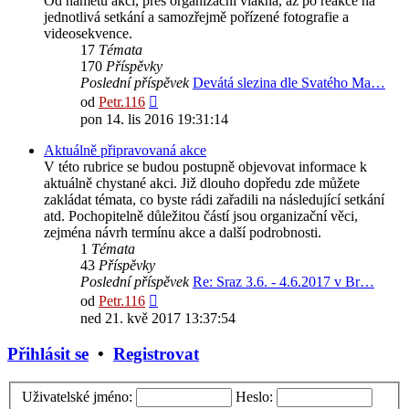
Od námětů akcí, přes organizační vlákna, až po reakce na
jednotlivá setkání a samozřejmě pořízené fotografie a
videosekvence.
17
Témata
170
Příspěvky
Poslední příspěvek
Devátá slezina dle Svatého Ma…
Zobrazit
od
Petr.116
poslední
pon 14. lis 2016 19:31:14
příspěvek
Aktuálně připravovaná akce
V této rubrice se budou postupně objevovat informace k
aktuálně chystané akci. Již dlouho dopředu zde můžete
zakládat témata, co byste rádi zařadili na následující setkání
atd. Pochopitelně důležitou částí jsou organizační věci,
zejména návrh termínu akce a další podrobnosti.
1
Témata
43
Příspěvky
Poslední příspěvek
Re: Sraz 3.6. - 4.6.2017 v Br…
Zobrazit
od
Petr.116
poslední
ned 21. kvě 2017 13:37:54
příspěvek
Přihlásit se
•
Registrovat
Uživatelské jméno:
Heslo: