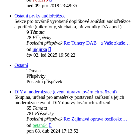
poslední
ned 09. pro 2018 23:48:35
příspěvek
Ostatní prvky audiořetězce
Sekce pro továrně vyrobené doplňkové součásti audiořetězce
a periferie (mikrofony, sluchátka, převodníky DA apod.)
9
Témata
28
Příspěvky
Poslední příspěvek
Re: Tunery DAB+ a Vaše zkuše…
Zobrazit
od
uiqjirka
poslední
čtv 02. led 2025 19:56:22
příspěvek
Ostatní
Témata
Příspěvky
Poslední příspěvek
DIY a modernizace (event. úpravy továrních zařízení)
Skupina, určená pro amatérsky postavená zařízení a jejich
modernizace event. DIY úpravy továrních zařízení
65
Témata
781
Příspěvky
Poslední příspěvek
Re: Zajímavá oprava oscilosko…
Zobrazit
od
petan64
poslední
pon 08. dub 2024 17:13:52
příspěvek