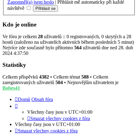
Zapomněl(a) jsem heslo
|
Přihlásit mě automaticky při každé
návštěvě
Kdo je online
Ve fóru je celkem
28
uživatelů :: 0 registrovaných, 0 skrytých a 28
hostů (založeno na uživatelích aktivních během posledních 5 minut)
Nejvíce zde současně bylo přítomno
564
uživatelů dne ned 28. dub
2024 4:37:50
Statistiky
Celkem příspěvků
4382
• Celkem témat
588
• Celkem
zaregistrovaných uživatelů
504
• Nejnovějším uživatelem je
Bobes41
Domů
Obsah fóra
Všechny časy jsou v
UTC+01:00
Smazat všechny cookies z fóra
Všechny časy jsou v
UTC+01:00
Smazat všechny cookies z fóra