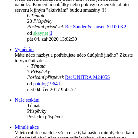
nabídky. Komerční nabídky nebo pokusy o zneužití tohoto
serveru k jiným "aktivitám" budou smazány !!!
6
Témata
20
Příspěvky
Poslední příspěvek
Re: Sander & Jansen SJ100 K2
Zobrazit
od
skaynet
poslední
pát 04. zář 2020 13:02:30
příspěvek
Vyměním
Máte něco nazbyt a potřebujete něco úúúplně jiného? Zkuste
to vyměnit zde ...
4
Témata
7
Příspěvky
Poslední příspěvek
Re: UNITRA M2405S
Zobrazit
od
patolog1964
poslední
ned 04. čer 2017 9:42:52
příspěvek
Naše setkání
Témata
Příspěvky
Poslední příspěvek
Minulé akce
V této rubrice najdete vše, co se týká našich minulých setkání.