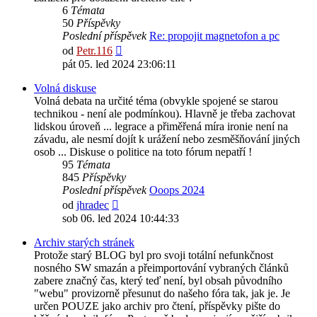
6
Témata
50
Příspěvky
Poslední příspěvek
Re: propojit magnetofon a pc
Zobrazit
od
Petr.116
poslední
pát 05. led 2024 23:06:11
příspěvek
Volná diskuse
Volná debata na určité téma (obvykle spojené se starou
technikou - není ale podmínkou). Hlavně je třeba zachovat
lidskou úroveň ... legrace a přiměřená míra ironie není na
závadu, ale nesmí dojít k urážení nebo zesměšňování jiných
osob ... Diskuse o politice na toto fórum nepatří !
95
Témata
845
Příspěvky
Poslední příspěvek
Ooops 2024
Zobrazit
od
jhradec
poslední
sob 06. led 2024 10:44:33
příspěvek
Archiv starých stránek
Protože starý BLOG byl pro svoji totální nefunkčnost
nosného SW smazán a přeimportování vybraných článků
zabere značný čas, který teď není, byl obsah původního
"webu" provizorně přesunut do našeho fóra tak, jak je. Je
určen POUZE jako archiv pro čtení, příspěvky pište do