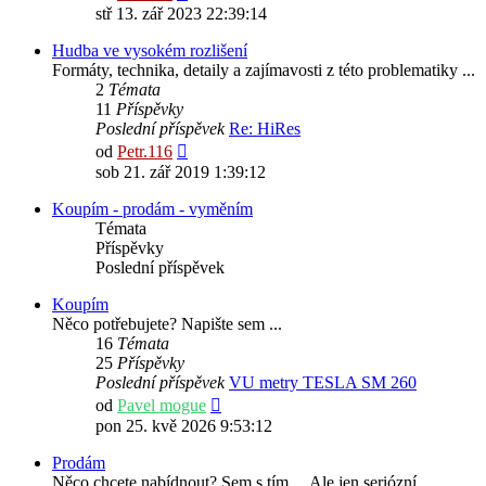
poslední
stř 13. zář 2023 22:39:14
příspěvek
Hudba ve vysokém rozlišení
Formáty, technika, detaily a zajímavosti z této problematiky ...
2
Témata
11
Příspěvky
Poslední příspěvek
Re: HiRes
Zobrazit
od
Petr.116
poslední
sob 21. zář 2019 1:39:12
příspěvek
Koupím - prodám - vyměním
Témata
Příspěvky
Poslední příspěvek
Koupím
Něco potřebujete? Napište sem ...
16
Témata
25
Příspěvky
Poslední příspěvek
VU metry TESLA SM 260
Zobrazit
od
Pavel mogue
poslední
pon 25. kvě 2026 9:53:12
příspěvek
Prodám
Něco chcete nabídnout? Sem s tím ... Ale jen seriózní