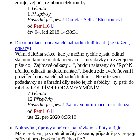
zdroje, zejména z oboru elektroniky
1
Témata
1
Příspěvky
Poslední příspěvek
Douglas Self - "Electronics f…
Zobrazit
od
Petr.116
poslední
čtv 04. led 2018 14:38:31
příspěvek
Dokumentace, dodavatelé náhradních dílů atd. (ke stažení,
odkazy)
Velmi důležitá sekce, kde je možno rychle zjistit, odkud
stáhnout konkrétní dokumentaci ... požadavky na zveřejnění
pište do "Zajímavé odkazy ...", budou zařazeny do "Rychlý
přehled odkazů na dokumentaci". Budou zde uveřejňováni i
prověření dodavatelé náhradních dílů … Nepište sem
požadavky na náhradní díly nebo jejich nabídky - ty patří do
rubriky KOUPÍM/PRODÁM/VYMĚNÍM !
7
Témata
12
Příspěvky
Poslední příspěvek
Zajímavé informace o kondenzá…
Zobrazit
od
Petr.116
poslední
úte 22. pro 2020 0:36:10
příspěvek
Nahrávání, úpravy a práce s nahrávkami - finty a fígle ...
Máte problém, jak nahrát určitý záznam, případně jak propojit
zařízení pro dosažení určitého cíle ?