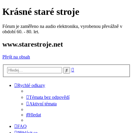
Krásné staré stroje
Fórum je zaměřeno na audio elektroniku, vyrobenou převážně v
období 60. - 80. let.
www.starestroje.net
Přejít na obsah
Pokročilé
Hledat
hledání
Rychlé odkazy
Témata bez odpovědí
Aktivní témata
Hledat
FAQ
Přihlásit se