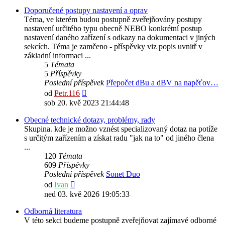
Doporučené postupy nastavení a oprav
Téma, ve kterém budou postupně zveřejňovány postupy
nastavení určitého typu obecně NEBO konkrétní postup
nastavení daného zařízení s odkazy na dokumentaci v jiných
sekcích. Téma je zamčeno - příspěvky viz popis uvnitř v
základní informaci ...
5
Témata
5
Příspěvky
Poslední příspěvek
Přepočet dBu a dBV na napěťov…
Zobrazit
od
Petr.116
poslední
sob 20. kvě 2023 21:44:48
příspěvek
Obecné technické dotazy, problémy, rady
Skupina. kde je možno vznést specializovaný dotaz na potíže
s určitým zařízením a získat radu "jak na to" od jiného člena
...
120
Témata
609
Příspěvky
Poslední příspěvek
Sonet Duo
Zobrazit
od
Ivan
poslední
ned 03. kvě 2026 19:05:33
příspěvek
Odborná literatura
V této sekci budeme postupně zveřejňovat zajímavé odborné