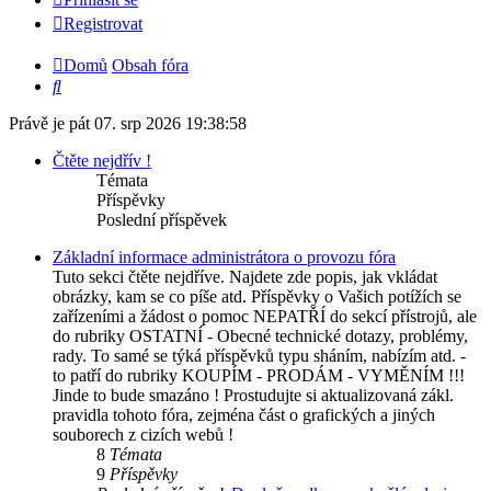
Registrovat
Domů
Obsah fóra
Hledat
Právě je pát 07. srp 2026 19:38:58
Čtěte nejdřív !
Témata
Příspěvky
Poslední příspěvek
Základní informace administrátora o provozu fóra
Tuto sekci čtěte nejdříve. Najdete zde popis, jak vkládat
obrázky, kam se co píše atd. Příspěvky o Vašich potížích se
zařízeními a žádost o pomoc NEPATŘÍ do sekcí přístrojů, ale
do rubriky OSTATNÍ - Obecné technické dotazy, problémy,
rady. To samé se týká příspěvků typu sháním, nabízím atd. -
to patří do rubriky KOUPÍM - PRODÁM - VYMĚNÍM !!!
Jinde to bude smazáno ! Prostudujte si aktualizovaná zákl.
pravidla tohoto fóra, zejména část o grafických a jiných
souborech z cizích webů !
8
Témata
9
Příspěvky