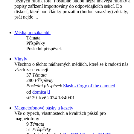
běžných rubrik fóra. Postupně budou nejzajímavější rubriky a
popisy zařízení importovány do odpovídajících sekcí. Do
diskusí, které pod články prozatím (budou smazány) zůstaly,
psát nejde ...
Média, muzika atd.
Témata
Příspěvky
Poslední příspěvek
Vinyly
Všechno o těchto nádherných médiích, které se k radosti nás
všech zase vracejí
37
Témata
280
Příspěvky
Poslední příspěvek
Slash - Orgy of the damned
Zobrazit
od
domica
poslední
stř 29. kvě 2024 18:49:01
příspěvek
Magnetofonové pásky a kazety
Vše o typech, vlastnostech a kvalitách pásků pro
magnetofony
9
Témata
51
Příspěvky