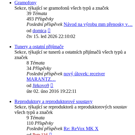
Gramofony
Sekce, týkající se gramofonů všech typů a značek
39
Témata
493
Příspěvky
Poslední příspěvek
Návod na výrobu mm přenosky v…
Zobrazit
od
domica
poslední
čtv 15. led 2026 22:10:02
příspěvek
Tunery a ostatní přijímače
Sekce, týkající se tunerů a ostatních přijímačů všech typů a
značek
8
Témata
34
Příspěvky
Poslední příspěvek
nový úlovek: receiver
MARANTZ…
Zobrazit
od
Jirkovo9
poslední
úte 02. úno 2016 19:22:11
příspěvek
Reproduktory a reproduktorové soustavy
Sekce, týkající se reproduktorů a reproduktorových soustav
všech typů a značek
9
Témata
110
Příspěvky
Poslední příspěvek
Re: ReVox MK X
Zobrazit
od
Petr.116