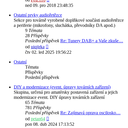
poslední
ned 09. pro 2018 23:48:35
příspěvek
Ostatní prvky audiořetězce
Sekce pro továrně vyrobené doplňkové součásti audiořetězce
a periferie (mikrofony, sluchátka, převodníky DA apod.)
9
Témata
28
Příspěvky
Poslední příspěvek
Re: Tunery DAB+ a Vaše zkuše…
Zobrazit
od
uiqjirka
poslední
čtv 02. led 2025 19:56:22
příspěvek
Ostatní
Témata
Příspěvky
Poslední příspěvek
DIY a modernizace (event. úpravy továrních zařízení)
Skupina, určená pro amatérsky postavená zařízení a jejich
modernizace event. DIY úpravy továrních zařízení
65
Témata
781
Příspěvky
Poslední příspěvek
Re: Zajímavá oprava oscilosko…
Zobrazit
od
petan64
poslední
pon 08. dub 2024 17:13:52
příspěvek