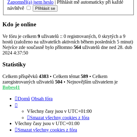
Zapomněl(a) jsem heslo
|
Přihlásit mě automaticky při každé
návštěvě
Kdo je online
Ve fóru je celkem
9
uživatelů :: 0 registrovaných, 0 skrytých a 9
hostů (založeno na uživatelích aktivních během posledních 5 minut)
Nejvíce zde současně bylo přítomno
564
uživatelů dne ned 28. dub
2024 4:37:50
Statistiky
Celkem příspěvků
4383
• Celkem témat
589
• Celkem
zaregistrovaných uživatelů
504
• Nejnovějším uživatelem je
Bobes41
Domů
Obsah fóra
Všechny časy jsou v
UTC+01:00
Smazat všechny cookies z fóra
Všechny časy jsou v
UTC+01:00
Smazat všechny cookies z fóra