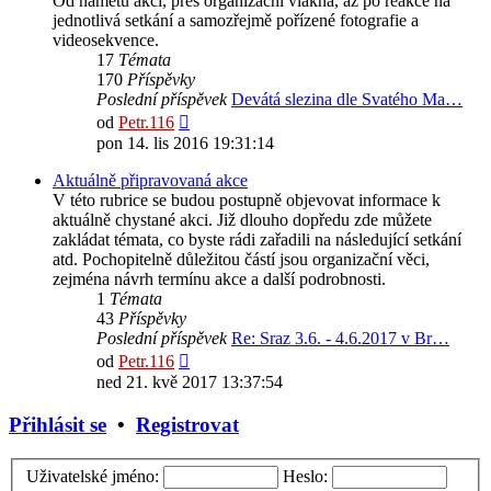
Od námětů akcí, přes organizační vlákna, až po reakce na
jednotlivá setkání a samozřejmě pořízené fotografie a
videosekvence.
17
Témata
170
Příspěvky
Poslední příspěvek
Devátá slezina dle Svatého Ma…
Zobrazit
od
Petr.116
poslední
pon 14. lis 2016 19:31:14
příspěvek
Aktuálně připravovaná akce
V této rubrice se budou postupně objevovat informace k
aktuálně chystané akci. Již dlouho dopředu zde můžete
zakládat témata, co byste rádi zařadili na následující setkání
atd. Pochopitelně důležitou částí jsou organizační věci,
zejména návrh termínu akce a další podrobnosti.
1
Témata
43
Příspěvky
Poslední příspěvek
Re: Sraz 3.6. - 4.6.2017 v Br…
Zobrazit
od
Petr.116
poslední
ned 21. kvě 2017 13:37:54
příspěvek
Přihlásit se
•
Registrovat
Uživatelské jméno:
Heslo: