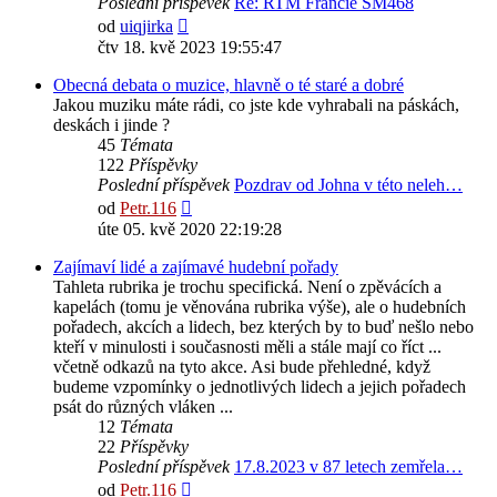
Poslední příspěvek
Re: RTM Francie SM468
Zobrazit
od
uiqjirka
poslední
čtv 18. kvě 2023 19:55:47
příspěvek
Obecná debata o muzice, hlavně o té staré a dobré
Jakou muziku máte rádi, co jste kde vyhrabali na páskách,
deskách i jinde ?
45
Témata
122
Příspěvky
Poslední příspěvek
Pozdrav od Johna v této neleh…
Zobrazit
od
Petr.116
poslední
úte 05. kvě 2020 22:19:28
příspěvek
Zajímaví lidé a zajímavé hudební pořady
Tahleta rubrika je trochu specifická. Není o zpěvácích a
kapelách (tomu je věnována rubrika výše), ale o hudebních
pořadech, akcích a lidech, bez kterých by to buď nešlo nebo
kteří v minulosti i současnosti měli a stále mají co říct ...
včetně odkazů na tyto akce. Asi bude přehledné, když
budeme vzpomínky o jednotlivých lidech a jejich pořadech
psát do různých vláken ...
12
Témata
22
Příspěvky
Poslední příspěvek
17.8.2023 v 87 letech zemřela…
Zobrazit
od
Petr.116