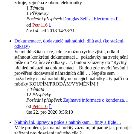
zdroje, zejména z oboru elektroniky
1
Témata
1
Příspěvky
Poslední příspěvek
Douglas Self - "Electronics f…
Zobrazit
od
Petr.116
poslední
čtv 04. led 2018 14:38:31
příspěvek
Dokumentace, dodavatelé náhradních dílů atd. (ke stažení,
odkazy)
Velmi důležitá sekce, kde je možno rychle zjistit, odkud
stáhnout konkrétní dokumentaci ... požadavky na zveřejnění
pište do "Zajímavé odkazy ...", budou zařazeny do "Rychlý
přehled odkazů na dokumentaci". Budou zde uveřejňováni i
prověření dodavatelé náhradních dílů … Nepište sem
požadavky na náhradní díly nebo jejich nabídky - ty patří do
rubriky KOUPÍM/PRODÁM/VYMĚNÍM !
7
Témata
12
Příspěvky
Poslední příspěvek
Zajímavé informace o kondenzá…
Zobrazit
od
Petr.116
poslední
úte 22. pro 2020 0:36:10
příspěvek
Nahrávání, úpravy a práce s nahrávkami - finty a fígle ...
Máte problém, jak nahrát určitý záznam, případně jak propojit
zařízení pro dosažení určitého cíle ?