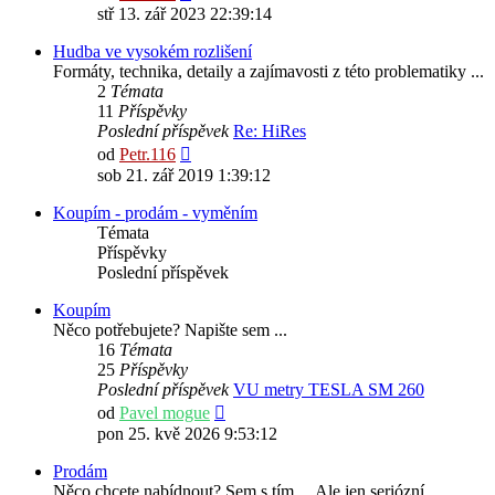
poslední
stř 13. zář 2023 22:39:14
příspěvek
Hudba ve vysokém rozlišení
Formáty, technika, detaily a zajímavosti z této problematiky ...
2
Témata
11
Příspěvky
Poslední příspěvek
Re: HiRes
Zobrazit
od
Petr.116
poslední
sob 21. zář 2019 1:39:12
příspěvek
Koupím - prodám - vyměním
Témata
Příspěvky
Poslední příspěvek
Koupím
Něco potřebujete? Napište sem ...
16
Témata
25
Příspěvky
Poslední příspěvek
VU metry TESLA SM 260
Zobrazit
od
Pavel mogue
poslední
pon 25. kvě 2026 9:53:12
příspěvek
Prodám
Něco chcete nabídnout? Sem s tím ... Ale jen seriózní