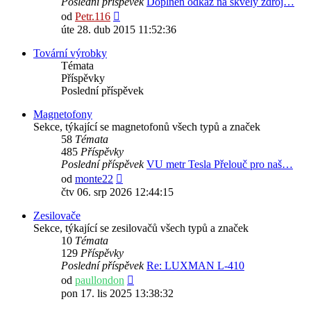
Poslední příspěvek
Doplněn odkaz na skvělý zdroj…
Zobrazit
od
Petr.116
poslední
úte 28. dub 2015 11:52:36
příspěvek
Tovární výrobky
Témata
Příspěvky
Poslední příspěvek
Magnetofony
Sekce, týkající se magnetofonů všech typů a značek
58
Témata
485
Příspěvky
Poslední příspěvek
VU metr Tesla Přelouč pro naš…
Zobrazit
od
monte22
poslední
čtv 06. srp 2026 12:44:15
příspěvek
Zesilovače
Sekce, týkající se zesilovačů všech typů a značek
10
Témata
129
Příspěvky
Poslední příspěvek
Re: LUXMAN L-410
Zobrazit
od
paullondon
poslední
pon 17. lis 2025 13:38:32
příspěvek