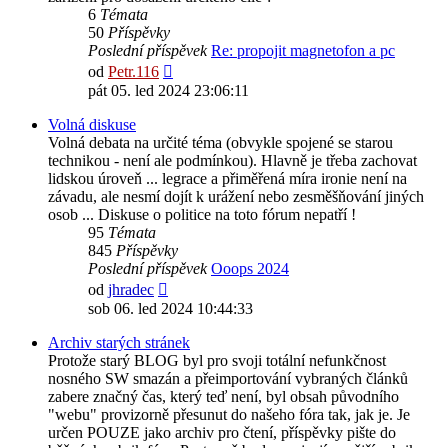
6
Témata
50
Příspěvky
Poslední příspěvek
Re: propojit magnetofon a pc
Zobrazit
od
Petr.116
poslední
pát 05. led 2024 23:06:11
příspěvek
Volná diskuse
Volná debata na určité téma (obvykle spojené se starou
technikou - není ale podmínkou). Hlavně je třeba zachovat
lidskou úroveň ... legrace a přiměřená míra ironie není na
závadu, ale nesmí dojít k urážení nebo zesměšňování jiných
osob ... Diskuse o politice na toto fórum nepatří !
95
Témata
845
Příspěvky
Poslední příspěvek
Ooops 2024
Zobrazit
od
jhradec
poslední
sob 06. led 2024 10:44:33
příspěvek
Archiv starých stránek
Protože starý BLOG byl pro svoji totální nefunkčnost
nosného SW smazán a přeimportování vybraných článků
zabere značný čas, který teď není, byl obsah původního
"webu" provizorně přesunut do našeho fóra tak, jak je. Je
určen POUZE jako archiv pro čtení, příspěvky pište do