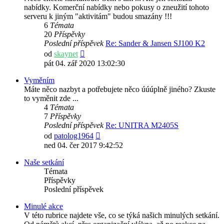
nabídky. Komerční nabídky nebo pokusy o zneužití tohoto
serveru k jiným "aktivitám" budou smazány !!!
6
Témata
20
Příspěvky
Poslední příspěvek
Re: Sander & Jansen SJ100 K2
Zobrazit
od
skaynet
poslední
pát 04. zář 2020 13:02:30
příspěvek
Vyměním
Máte něco nazbyt a potřebujete něco úúúplně jiného? Zkuste
to vyměnit zde ...
4
Témata
7
Příspěvky
Poslední příspěvek
Re: UNITRA M2405S
Zobrazit
od
patolog1964
poslední
ned 04. čer 2017 9:42:52
příspěvek
Naše setkání
Témata
Příspěvky
Poslední příspěvek
Minulé akce
V této rubrice najdete vše, co se týká našich minulých setkání.