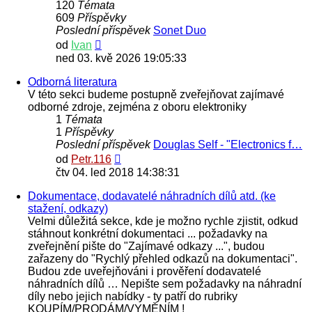
120
Témata
609
Příspěvky
Poslední příspěvek
Sonet Duo
Zobrazit
od
Ivan
poslední
ned 03. kvě 2026 19:05:33
příspěvek
Odborná literatura
V této sekci budeme postupně zveřejňovat zajímavé
odborné zdroje, zejména z oboru elektroniky
1
Témata
1
Příspěvky
Poslední příspěvek
Douglas Self - "Electronics f…
Zobrazit
od
Petr.116
poslední
čtv 04. led 2018 14:38:31
příspěvek
Dokumentace, dodavatelé náhradních dílů atd. (ke
stažení, odkazy)
Velmi důležitá sekce, kde je možno rychle zjistit, odkud
stáhnout konkrétní dokumentaci ... požadavky na
zveřejnění pište do "Zajímavé odkazy ...", budou
zařazeny do "Rychlý přehled odkazů na dokumentaci".
Budou zde uveřejňováni i prověření dodavatelé
náhradních dílů … Nepište sem požadavky na náhradní
díly nebo jejich nabídky - ty patří do rubriky
KOUPÍM/PRODÁM/VYMĚNÍM !