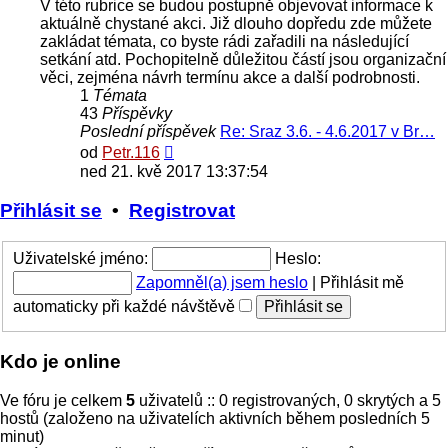
V této rubrice se budou postupně objevovat informace k
aktuálně chystané akci. Již dlouho dopředu zde můžete
zakládat témata, co byste rádi zařadili na následující
setkání atd. Pochopitelně důležitou částí jsou organizační
věci, zejména návrh termínu akce a další podrobnosti.
1
Témata
43
Příspěvky
Poslední příspěvek
Re: Sraz 3.6. - 4.6.2017 v Br…
Zobrazit
od
Petr.116
poslední
ned 21. kvě 2017 13:37:54
příspěvek
Přihlásit se
•
Registrovat
Uživatelské jméno:
Heslo:
Zapomněl(a) jsem heslo
|
Přihlásit mě
automaticky při každé návštěvě
Kdo je online
Ve fóru je celkem
5
uživatelů :: 0 registrovaných, 0 skrytých a 5
hostů (založeno na uživatelích aktivních během posledních 5
minut)