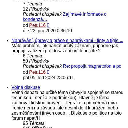
7
Témata
12
Příspěvky
Poslední příspěvek
Zajímavé informace o
kondenzá…
Zobrazit
od
Petr.116
poslední
úte 22. pro 2020 0:36:10
příspěvek
Nahrávání, úpravy a práce s nahrávkami - finty a fígle ...
Máte problém, jak nahrát určitý záznam, případně jak
propojit zařízení pro dosažení určitého cíle ?
6
Témata
50
Příspěvky
Poslední příspěvek
Re: propojit magnetofon a pc
Zobrazit
od
Petr.116
poslední
pát 05. led 2024 23:06:11
příspěvek
Volná diskuse
Volná debata na určité téma (obvykle spojené se starou
technikou - není ale podmínkou). Hlavně je třeba
zachovat lidskou úroveň ... legrace a přiměřená míra
ironie není na závadu, ale nesmí dojít k urážení nebo
zesměšňování jiných osob ... Diskuse o politice na toto
fórum nepatří !
95
Témata