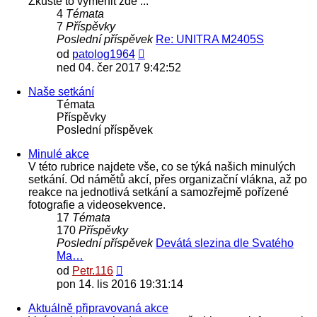
Zkuste to vyměnit zde ...
4
Témata
7
Příspěvky
Poslední příspěvek
Re: UNITRA M2405S
Zobrazit
od
patolog1964
poslední
ned 04. čer 2017 9:42:52
příspěvek
Naše setkání
Témata
Příspěvky
Poslední příspěvek
Minulé akce
V této rubrice najdete vše, co se týká našich minulých
setkání. Od námětů akcí, přes organizační vlákna, až po
reakce na jednotlivá setkání a samozřejmě pořízené
fotografie a videosekvence.
17
Témata
170
Příspěvky
Poslední příspěvek
Devátá slezina dle Svatého
Ma…
Zobrazit
od
Petr.116
poslední
pon 14. lis 2016 19:31:14
příspěvek
Aktuálně připravovaná akce