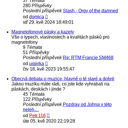
37
Témata
280
Příspěvky
Poslední příspěvek
Slash - Orgy of the damned
Zobrazit
od
domica
poslední
stř 29. kvě 2024 18:49:01
příspěvek
Magnetofonové pásky a kazety
Vše o typech, vlastnostech a kvalitách pásků pro
magnetofony
9
Témata
51
Příspěvky
Poslední příspěvek
Re: RTM Francie SM468
Zobrazit
od
uiqjirka
poslední
čtv 18. kvě 2023 19:55:47
příspěvek
Obecná debata o muzice, hlavně o té staré a dobré
Jakou muziku máte rádi, co jste kde vyhrabali na
páskách, deskách i jinde ?
45
Témata
122
Příspěvky
Poslední příspěvek
Pozdrav od Johna v této
neleh…
Zobrazit
od
Petr.116
poslední
úte 05. kvě 2020 22:19:28
příspěvek