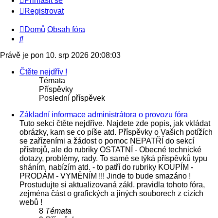
Přihlásit se
Registrovat
Domů
Obsah fóra
Hledat
Právě je pon 10. srp 2026 20:08:03
Čtěte nejdřív !
Témata
Příspěvky
Poslední příspěvek
Základní informace administrátora o provozu fóra
Tuto sekci čtěte nejdříve. Najdete zde popis, jak vkládat
obrázky, kam se co píše atd. Příspěvky o Vašich potížích
se zařízeními a žádost o pomoc NEPATŘÍ do sekcí
přístrojů, ale do rubriky OSTATNÍ - Obecné technické
dotazy, problémy, rady. To samé se týká příspěvků typu
sháním, nabízím atd. - to patří do rubriky KOUPÍM -
PRODÁM - VYMĚNÍM !!! Jinde to bude smazáno !
Prostudujte si aktualizovaná zákl. pravidla tohoto fóra,
zejména část o grafických a jiných souborech z cizích
webů !
8
Témata