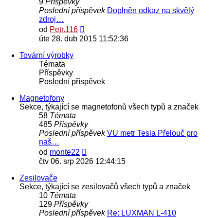
9
Příspěvky
Poslední příspěvek
Doplněn odkaz na skvělý
zdroj…
Zobrazit
od
Petr.116
poslední
úte 28. dub 2015 11:52:36
příspěvek
Tovární výrobky
Témata
Příspěvky
Poslední příspěvek
Magnetofony
Sekce, týkající se magnetofonů všech typů a značek
58
Témata
485
Příspěvky
Poslední příspěvek
VU metr Tesla Přelouč pro
naš…
Zobrazit
od
monte22
poslední
čtv 06. srp 2026 12:44:15
příspěvek
Zesilovače
Sekce, týkající se zesilovačů všech typů a značek
10
Témata
129
Příspěvky
Poslední příspěvek
Re: LUXMAN L-410