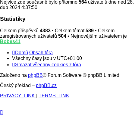
Nejvíce zde současně bylo přítomno
564
uživatelů dne ned 28.
dub 2024 4:37:50
Statistiky
Celkem příspěvků
4383
• Celkem témat
589
• Celkem
zaregistrovaných uživatelů
504
• Nejnovějším uživatelem je
Bobes41
Domů
Obsah fóra
Všechny časy jsou v
UTC+01:00
Smazat všechny cookies z fóra
Založeno na
phpBB
® Forum Software © phpBB Limited
Český překlad –
phpBB.cz
PRIVACY_LINK
|
TERMS_LINK