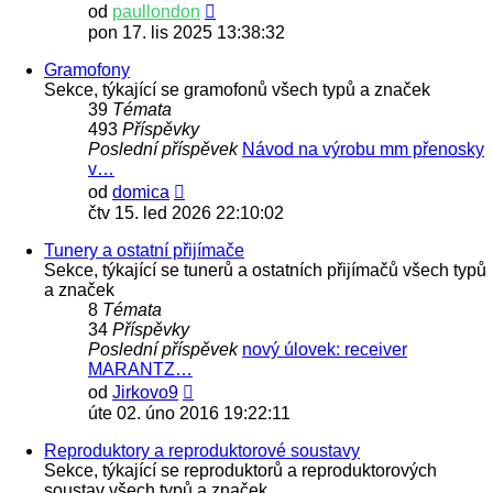
Zobrazit
od
paullondon
poslední
pon 17. lis 2025 13:38:32
příspěvek
Gramofony
Sekce, týkající se gramofonů všech typů a značek
39
Témata
493
Příspěvky
Poslední příspěvek
Návod na výrobu mm přenosky
v…
Zobrazit
od
domica
poslední
čtv 15. led 2026 22:10:02
příspěvek
Tunery a ostatní přijímače
Sekce, týkající se tunerů a ostatních přijímačů všech typů
a značek
8
Témata
34
Příspěvky
Poslední příspěvek
nový úlovek: receiver
MARANTZ…
Zobrazit
od
Jirkovo9
poslední
úte 02. úno 2016 19:22:11
příspěvek
Reproduktory a reproduktorové soustavy
Sekce, týkající se reproduktorů a reproduktorových
soustav všech typů a značek