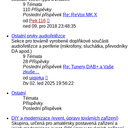
9
Témata
110
Příspěvky
Poslední příspěvek
Re: ReVox MK X
Zobrazit
od
Petr.116
poslední
ned 09. pro 2018 23:48:35
příspěvek
Ostatní prvky audiořetězce
Sekce pro továrně vyrobené doplňkové součásti
audiořetězce a periferie (mikrofony, sluchátka, převodníky
DA apod.)
9
Témata
28
Příspěvky
Poslední příspěvek
Re: Tunery DAB+ a Vaše
zkuše…
Zobrazit
od
uiqjirka
poslední
čtv 02. led 2025 19:56:22
příspěvek
Ostatní
Témata
Příspěvky
Poslední příspěvek
DIY a modernizace (event. úpravy továrních zařízení)
Skupina, určená pro amatérsky postavená zařízení a