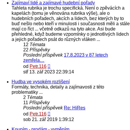
Zajímaví lidé a zajímavé hudební pořady
Tahleta rubrika je trochu specifická. Není o zpěvácích a
kapelách (tomu je věnována rubrika výše), ale o
hudebních pořadech, akcích a lidech, bez kterých by to
buď nešlo nebo kteří v minulosti i současnosti měli a stále
mají co říct ... včetně odkazů na tyto akce. Asi bude
přehledné, když budeme vzpomínky o jednotlivých lidech
a jejich pořadech psát do různých vláken ...
12
Témata
22
Příspěvky
Poslední příspěvek
17.8.2023 v 87 letech
zemřela…
Zobrazit
od
Petr.116
poslední
stř 13. zář 2023 22:39:14
příspěvek
Hudba ve vysokém rozlišení
Formáty, technika, detaily a zajímavosti z této
problematiky ...
2
Témata
11
Příspěvky
Poslední příspěvek
Re: HiRes
Zobrazit
od
Petr.116
poslední
sob 21. zář 2019 1:39:12
příspěvek
Koupím - prodám - vyměním