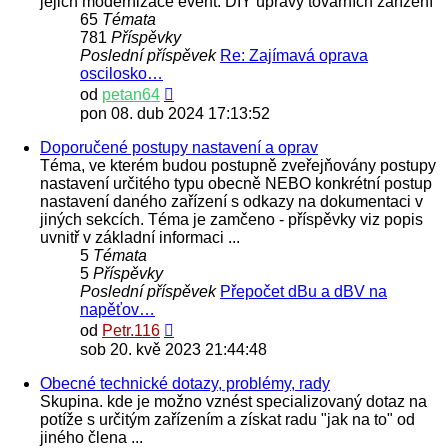
jejich modernizace event. DIY úpravy továrních zařízení
65
Témata
781
Příspěvky
Poslední příspěvek
Re: Zajímavá oprava
oscilosko…
Zobrazit
od
petan64
poslední
pon 08. dub 2024 17:13:52
příspěvek
Doporučené postupy nastavení a oprav
Téma, ve kterém budou postupně zveřejňovány postupy
nastavení určitého typu obecně NEBO konkrétní postup
nastavení daného zařízení s odkazy na dokumentaci v
jiných sekcích. Téma je zamčeno - příspěvky viz popis
uvnitř v základní informaci ...
5
Témata
5
Příspěvky
Poslední příspěvek
Přepočet dBu a dBV na
napěťov…
Zobrazit
od
Petr.116
poslední
sob 20. kvě 2023 21:44:48
příspěvek
Obecné technické dotazy, problémy, rady
Skupina. kde je možno vznést specializovaný dotaz na
potíže s určitým zařízením a získat radu "jak na to" od
jiného člena ...