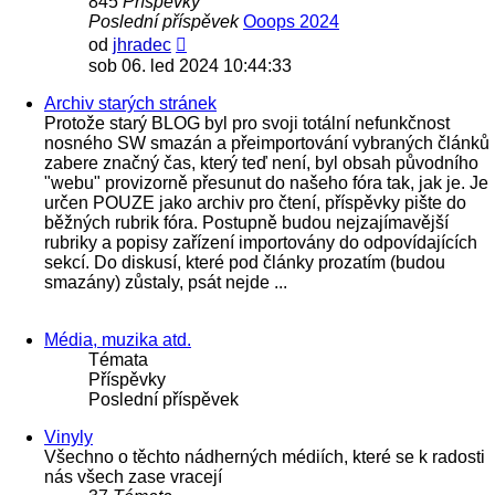
845
Příspěvky
Poslední příspěvek
Ooops 2024
Zobrazit
od
jhradec
poslední
sob 06. led 2024 10:44:33
příspěvek
Archiv starých stránek
Protože starý BLOG byl pro svoji totální nefunkčnost
nosného SW smazán a přeimportování vybraných článků
zabere značný čas, který teď není, byl obsah původního
"webu" provizorně přesunut do našeho fóra tak, jak je. Je
určen POUZE jako archiv pro čtení, příspěvky pište do
běžných rubrik fóra. Postupně budou nejzajímavější
rubriky a popisy zařízení importovány do odpovídajících
sekcí. Do diskusí, které pod články prozatím (budou
smazány) zůstaly, psát nejde ...
Média, muzika atd.
Témata
Příspěvky
Poslední příspěvek
Vinyly
Všechno o těchto nádherných médiích, které se k radosti
nás všech zase vracejí