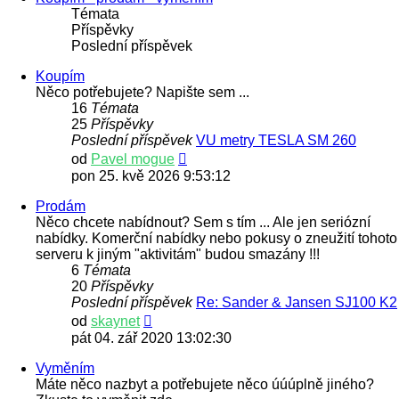
Témata
Příspěvky
Poslední příspěvek
Koupím
Něco potřebujete? Napište sem ...
16
Témata
25
Příspěvky
Poslední příspěvek
VU metry TESLA SM 260
Zobrazit
od
Pavel mogue
poslední
pon 25. kvě 2026 9:53:12
příspěvek
Prodám
Něco chcete nabídnout? Sem s tím ... Ale jen seriózní
nabídky. Komerční nabídky nebo pokusy o zneužití tohoto
serveru k jiným "aktivitám" budou smazány !!!
6
Témata
20
Příspěvky
Poslední příspěvek
Re: Sander & Jansen SJ100 K2
Zobrazit
od
skaynet
poslední
pát 04. zář 2020 13:02:30
příspěvek
Vyměním
Máte něco nazbyt a potřebujete něco úúúplně jiného?