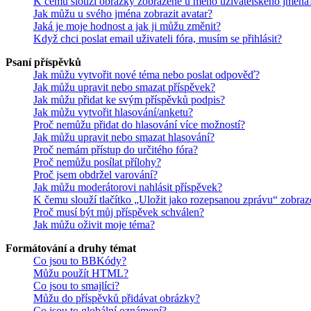
K čemu slouží obrázky zobrazené u mého uživatelského jména
Jak můžu u svého jména zobrazit avatar?
Jaká je moje hodnost a jak ji můžu změnit?
Když chci poslat email uživateli fóra, musím se přihlásit?
Psaní příspěvků
Jak můžu vytvořit nové téma nebo poslat odpověď?
Jak můžu upravit nebo smazat příspěvek?
Jak můžu přidat ke svým příspěvků podpis?
Jak můžu vytvořit hlasování/anketu?
Proč nemůžu přidat do hlasování více možností?
Jak můžu upravit nebo smazat hlasování?
Proč nemám přístup do určitého fóra?
Proč nemůžu posílat přílohy?
Proč jsem obdržel varování?
Jak můžu moderátorovi nahlásit příspěvek?
K čemu slouží tlačítko „Uložit jako rozepsanou zprávu“ zobraz
Proč musí být můj příspěvek schválen?
Jak můžu oživit moje téma?
Formátování a druhy témat
Co jsou to BBKódy?
Můžu použít HTML?
Co jsou to smajlíci?
Můžu do příspěvků přidávat obrázky?
Co jsou to globální oznámení?