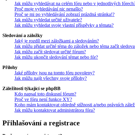
Jak můžu vyhledávat na celém fóru nebo v jednotlivých fórech
Proč moje vyhledávání nic nenašlo?
Proč se mi po vyhledávání zobrazí prázdná stránka!?
Jak můžu vyhledat určité uživatele?
Jak můžu vyhledat svoje vlastní příspěvky a témata?
Sledování a záložky
Jaký je rozdíl mezi záložkami a sledováním?
Jak můžu přidat určité téma do záložek nebo téma začít sledova
Jak můžu začít sledovat určité fórum?
Jak můžu ukončit sledování témat nebo fór?
Přílohy
Jaké přílohy jsou na tomto fóru povoleny?
Jak můžu najít všechny svoje přílohy?
Záležitosti týkající se phpBB
Kdo napsal toto diskusní fórum?
Proč ve fóru není funkce XY?
Koho mám kontaktovat ohledně stížnosti a/nebo právních záležit
Jak můžu kontaktovat administrátora fóra?
Přihlašování a registrace