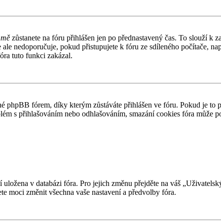
 mě
zůstanete na fóru přihlášen jen po přednastavený čas. To slouží k z
e ale nedoporučuje, pokud přistupujete k fóru ze sdíleného počítače, n
óra tuto funkci zakázal.
 phpBB fórem, díky kterým zůstáváte přihlášen ve fóru. Pokud je to 
problém s přihlašováním nebo odhlašováním, smazání cookies fóra může 
ní uložena v databázi fóra. Pro jejich změnu přejděte na váš „Uživatels
te moci změnit všechna vaše nastavení a předvolby fóra.