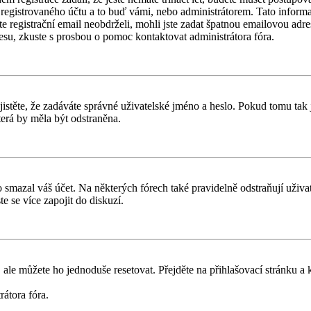
registrovaného účtu a to buď vámi, nebo administrátorem. Tato informac
ste registrační email neobdrželi, mohli jste zadat špatnou emailovou adr
dresu, zkuste s prosbou o pomoc kontaktovat administrátora fóra.
těte, že zadáváte správné uživatelské jméno a heslo. Pokud tomu tak je, 
erá by měla být odstraněna.
smazal váš účet. Na některých fórech také pravidelně odstraňují uživate
e se více zapojit do diskuzí.
 ale můžete ho jednoduše resetovat. Přejděte na přihlašovací stránku a
rátora fóra.