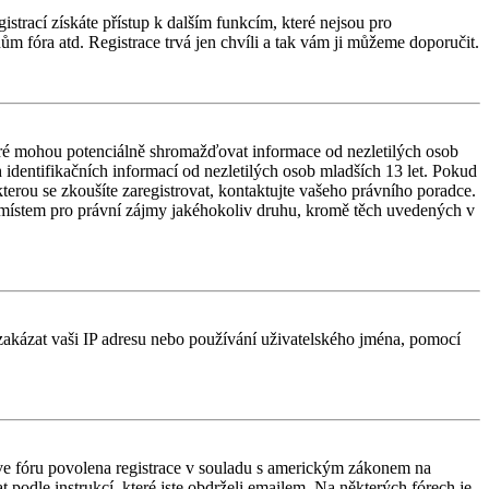
istrací získáte přístup k dalším funkcím, které nejsou pro
ům fóra atd. Registrace trvá jen chvíli a tak vám ji můžeme doporučit.
ré mohou potenciálně shromažďovat informace od nezletilých osob
identifikačních informací od nezletilých osob mladších 13 let. Pokud
 kterou se zkoušíte zaregistrovat, kontaktujte vašeho právního poradce.
 místem pro právní zájmy jakéhokoliv druhu, kromě těch uvedených v
é zakázat vaši IP adresu nebo používání uživatelského jména, pomocí
e ve fóru povolena registrace v souladu s americkým zákonem na
 podle instrukcí, které jste obdrželi emailem. Na některých fórech je