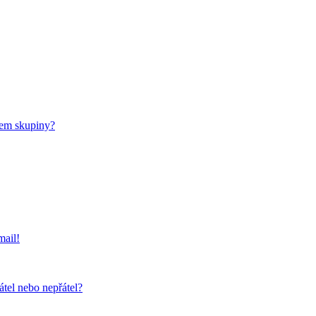
nem skupiny?
mail!
átel nebo nepřátel?