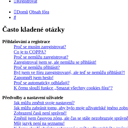
Registrovat
Domů
Obsah fóra
Hledat
Často kladené otázky
Přihlašování a registrace
Proč se musím zaregistrovat?
Co je to COPPA?
Proč se nemůžu zaregistrovat?
Zaregistroval jsem se, ale nemůžu se přihlásit!
Proč se nemůžu přihlásit?
Byl jsem ve fóru zaregistrovaný, ale teď se nemůžu přihlásit?!
Zapomněl jsem heslo!
Proč se automaticky odhlašuji?
K čemu slouží funkce „Smazat všechny cookies fóra“?
Předvolby a nastavení uživatele
Jak můžu změnit svoje nastavení?
Jak můžu zabránit tomu, aby bylo moje uživatelské jméno zobr
Zobrazení časů není správné!
Změnil jsem časovou zónu, ale čas se stále nezobrazuje správně
Můj jazyk není na seznamu!