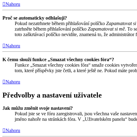
Nahoru
Proč se automaticky odhlašuji?
Pokud nezatrhnete během přihlašování políčko
Zapamatovat si
zatrhněte během přihlašování políčko
Zapamatovat si mě
. To s
toto zaškrtávací políčko nevidíte, znamená to, že administrátor f
Nahoru
K čemu slouží funkce „Smazat všechny cookies fóra“?
Funkce „Smazat všechny cookies fóra“ smaže cookies vytvořené
tom, které příspěvky jste četli, a které ještě ne. Pokud máte 
Nahoru
Předvolby a nastavení uživatele
Jak můžu změnit svoje nastavení?
Pokud jste se ve fóru zaregistrovali, jsou všechna vaše nastave
jméno nahoře na stránkách fóra. V „Uživatelském panelu“ bude
Nahoru