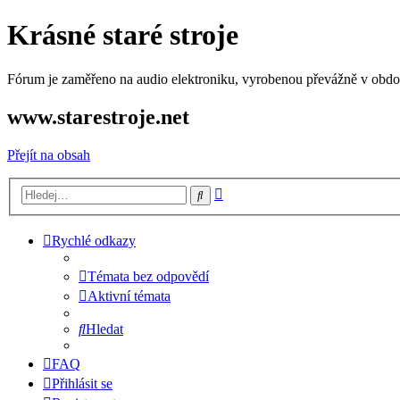
Krásné staré stroje
Fórum je zaměřeno na audio elektroniku, vyrobenou převážně v období
www.starestroje.net
Přejít na obsah
Pokročilé
Hledat
hledání
Rychlé odkazy
Témata bez odpovědí
Aktivní témata
Hledat
FAQ
Přihlásit se