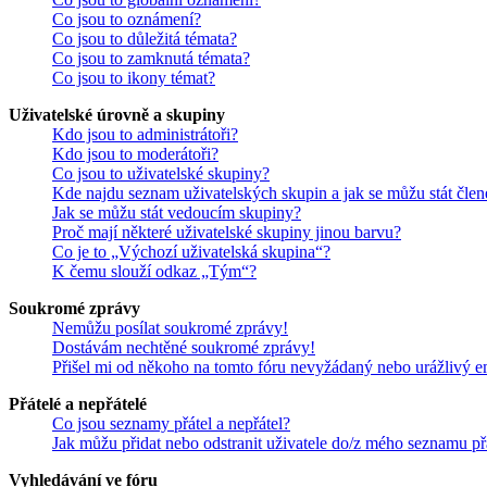
Co jsou to oznámení?
Co jsou to důležitá témata?
Co jsou to zamknutá témata?
Co jsou to ikony témat?
Uživatelské úrovně a skupiny
Kdo jsou to administrátoři?
Kdo jsou to moderátoři?
Co jsou to uživatelské skupiny?
Kde najdu seznam uživatelských skupin a jak se můžu stát čle
Jak se můžu stát vedoucím skupiny?
Proč mají některé uživatelské skupiny jinou barvu?
Co je to „Výchozí uživatelská skupina“?
K čemu slouží odkaz „Tým“?
Soukromé zprávy
Nemůžu posílat soukromé zprávy!
Dostávám nechtěné soukromé zprávy!
Přišel mi od někoho na tomto fóru nevyžádaný nebo urážlivý e
Přátelé a nepřátelé
Co jsou seznamy přátel a nepřátel?
Jak můžu přidat nebo odstranit uživatele do/z mého seznamu př
Vyhledávání ve fóru