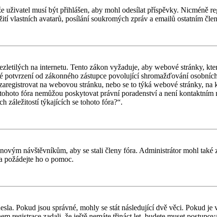
 že uživatel musí být přihlášen, aby mohl odesílat příspěvky. Nicméně reg
ití vlastních avatarů, posílání soukromých zpráv a emailů ostatním člen
letilých na internetu. Tento zákon vyžaduje, aby webové stránky, kte
iné potvrzení od zákonného zástupce povolující shromažďování osobních 
ouší zaregistrovat na webovou stránku, nebo se to týká webové stránky, na
tohoto fóra nemůžou poskytovat právní poradenství a není kontaktním
záležitostí týkajících se tohoto fóra?“.
il novým návštěvníkům, aby se stali členy fóra. Administrátor mohl tak
a a požádejte ho o pomoc.
esla. Pokud jsou správné, mohly se stát následující dvě věci. Pokud j
 registrace zadali, že ještě nemáte třináct let, budete muset postupovat