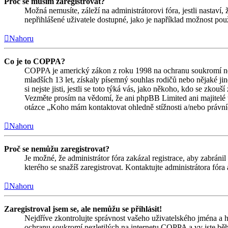
Proč se musím zaregistrovat?
Možná nemusíte, záleží na administrátorovi fóra, jestli nastaví,
nepřihlášené uživatele dostupné, jako je například možnost použ
Nahoru
Co je to COPPA?
COPPA je americký zákon z roku 1998 na ochranu soukromí nez
mladších 13 let, získaly písemný souhlas rodičů nebo nějaké j
si nejste jisti, jestli se toto týká vás, jako někoho, kdo se zk
Vezměte prosím na vědomí, že ani phpBB Limited ani majitelé 
otázce „Koho mám kontaktovat ohledně stížnosti a/nebo právních 
Nahoru
Proč se nemůžu zaregistrovat?
Je možné, že administrátor fóra zakázal registrace, aby zabrán
kterého se snažíš zaregistrovat. Kontaktujte administrátora fór
Nahoru
Zaregistroval jsem se, ale nemůžu se přihlásit!
Nejdříve zkontrolujte správnost vašeho uživatelského jména a h
ochranu soukromí nezletilých na internetu COPPA a vy jste během