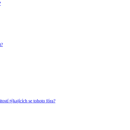
?
t?
ostí týkajících se tohoto fóra?