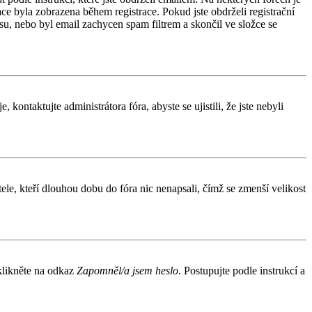
e byla zobrazena během registrace. Pokud jste obdrželi registrační
esu, nebo byl email zachycen spam filtrem a skončil ve složce se
kontaktujte administrátora fóra, abyste se ujistili, že jste nebyli
le, kteří dlouhou dobu do fóra nic nenapsali, čímž se zmenší velikost
 klikněte na odkaz
Zapomněl/a jsem heslo
. Postupujte podle instrukcí a