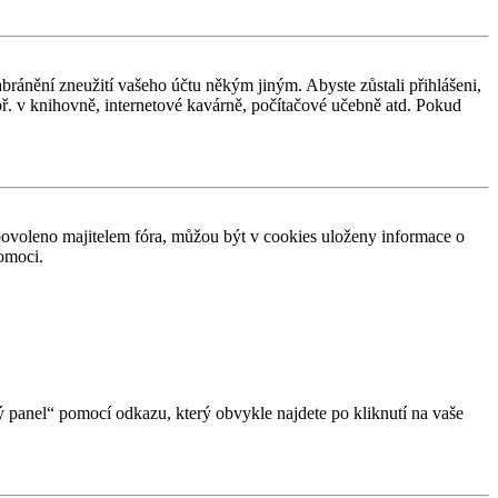
abránění zneužití vašeho účtu někým jiným. Abyste zůstali přihlášeni,
apř. v knihovně, internetové kavárně, počítačové učebně atd. Pokud
povoleno majitelem fóra, můžou být v cookies uloženy informace o
pomoci.
ký panel“ pomocí odkazu, který obvykle najdete po kliknutí na vaše