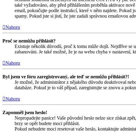
také vyžadováno, aby před přihlášením proběhla aktivace nově 
email, pokračujte podle instrukcí, které v něm najdete. Pokud j
spamy. Pokud jste si jistí, že jste zadali správnou emailovou a
Nahoru
Proč se nemůžu přihlásit?
Existuje několik důvodů, proč k tomu může dojít. Nejdříve se ujis
zabanováni. Je také možné, že je na webu chyba v nastavení, kt
Nahoru
Byl jsem ve fóru zaregistrovaný, ale teď se nemůžu přihlásit?!
Je možné, že administrátor z nějakého důvodu deaktivoval nebo 
databáze. Pokud je to váš případ, zaregistrujte se znovu a pokust
Nahoru
Zapomněl jsem heslo!
Nepropadejte panice! Vaše původní heslo nelze sice získat zpět,
brzy se opět budete moci přihlásit.
Pokud nebudete moci resetovat vaše heslo, kontaktujte administ