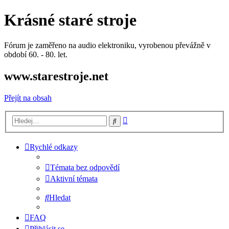
Krásné staré stroje
Fórum je zaměřeno na audio elektroniku, vyrobenou převážně v
období 60. - 80. let.
www.starestroje.net
Přejít na obsah
Pokročilé
Hledat
hledání
Rychlé odkazy
Témata bez odpovědí
Aktivní témata
Hledat
FAQ
Přihlásit se