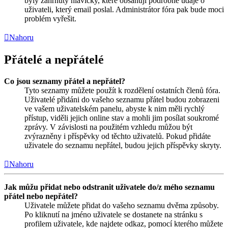
byly zahrnuty hlavičky, které obsahují podrobné údaje o
uživateli, který email poslal. Administrátor fóra pak bude moci
problém vyřešit.
Nahoru
Přátelé a nepřátelé
Co jsou seznamy přátel a nepřátel?
Tyto seznamy můžete použít k rozdělení ostatních členů fóra.
Uživatelé přidáni do vašeho seznamu přátel budou zobrazeni
ve vašem uživatelském panelu, abyste k nim měli rychlý
přístup, viděli jejich online stav a mohli jim posílat soukromé
zprávy. V závislosti na použitém vzhledu můžou být
zvýrazněny i příspěvky od těchto uživatelů. Pokud přidáte
uživatele do seznamu nepřátel, budou jejich příspěvky skryty.
Nahoru
Jak můžu přidat nebo odstranit uživatele do/z mého seznamu
přátel nebo nepřátel?
Uživatele můžete přidat do vašeho seznamu dvěma způsoby.
Po kliknutí na jméno uživatele se dostanete na stránku s
profilem uživatele, kde najdete odkaz, pomocí kterého můžete