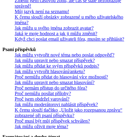
Změnil jsem časovou zónu, ale čas se stále nezobrazuje
správně!
Můj jazyk není na seznamu!
K čemu slouží obrázky zobrazené u mého uživatelského
jména?
Jak můžu u svého jména zobrazit avatar?
Jaká je moje hodnost a jak ji můžu změnit?
Když chci poslat email uživateli fóra, musím se přihlásit?
Psaní příspěvků
Jak můžu vytvořit nové téma nebo poslat odpověď?
Jak můžu upravit nebo smazat příspěvek?
Jak můžu přidat ke svým příspěvků podpis?
Jak můžu vytvořit hlasování/anketu?
Proč nemůžu přidat do hlasování více možností?
Jak můžu upravit nebo smazat hlasování?
Proč nemám přístup do určitého fóra?
Proč nemůžu posílat přílohy?
Proč jsem obdržel varování?
Jak můžu moderátorovi nahlásit příspěvek?
K čemu slouží tlačítko „Uložit jako rozepsanou zprávu“
zobrazené při psaní příspěvku?
Proč musí být můj příspěvek schválen?
Jak můžu oživit moje téma?
Formátování a druhy témat