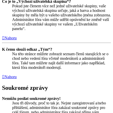
Co je to „Výchozí uživatelská skupina“?
Pokud jste členem více než jedné uživatelské skupiny, vaše
výchozí uživatelská skupina určuje, jaká a barva a hodnost
skupiny by měla být u vašeho uživatelského jména zobrazena.
Administrátor fóra vám může udělit oprávnění ke změně vaší
výchozí uživatelské skupiny ve vašem „Uživatelském
panelu“.
Nahoru
K čemu slouží odkaz „Tým“?
Na této stránce můžete zobrazit seznam členů starajících se o
chod nebo vedení fóra včetně moderátorů a administrátorů
fóra. Také tam můžete najít další informace jako například,
která fóra moderátoři moderují.
Nahoru
Soukromé zprávy
Nemůžu posílat soukromé zprávy!
Jsou tři důvody, proč to tak je. Nejste zaregistrovaní a/nebo
přihlášení, administrátor fóra zakázal soukromé zprávy pro
celé fórum, nebo administrátor fóra zakázal přímo vám