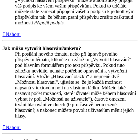
„Výchozí nastavení příspěvků“ můžete automaticky připojit
váš podpis ke všem vašim příspěvkům. Pokud to uděláte,
můžete stále zamezit připojení vašeho podpisu k jednotlivým
příspěvkům tak, že během psaní příspěvku zrušíte zaškrtnutí
možnosti
Připojit podpis
.
Nahoru
Jak můžu vytvořit hlasování/anketu?
Při posílání nového tématu, nebo při úpravě prvního
příspěvku tématu, klikněte na záložku „Vytvořit hlasování“
pod hlavním formulářem pro text příspěvku. Pokud tuto
záložku nevidíte, nemáte potřebné oprávnění k vytvoření
hlasování. Vložte „Hlasovací otázku“ a nejméně dvě
„Možnosti hlasování“, ujistěte se, že je každá možnost
napsaná v textovém poli na vlastním řádku. Můžete také
nastavit počet možností, které uživatel může během hlasování
vybrat (v poli „Možností na uživatele“), časové omezení
trvání hlasování ve dnech (0 pro časově neomezené
hlasování) a nakonec můžete povolit uživatelům měnit jejich
hlasy.
Nahoru