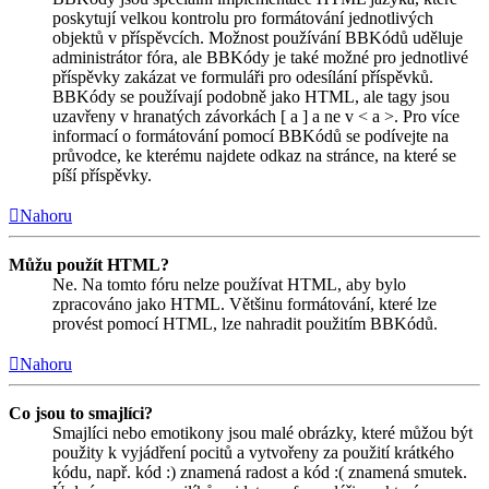
poskytují velkou kontrolu pro formátování jednotlivých
objektů v příspěvcích. Možnost používání BBKódů uděluje
administrátor fóra, ale BBKódy je také možné pro jednotlivé
příspěvky zakázat ve formuláři pro odesílání příspěvků.
BBKódy se používají podobně jako HTML, ale tagy jsou
uzavřeny v hranatých závorkách [ a ] a ne v < a >. Pro více
informací o formátování pomocí BBKódů se podívejte na
průvodce, ke kterému najdete odkaz na stránce, na které se
píší příspěvky.
Nahoru
Můžu použít HTML?
Ne. Na tomto fóru nelze používat HTML, aby bylo
zpracováno jako HTML. Většinu formátování, které lze
provést pomocí HTML, lze nahradit použitím BBKódů.
Nahoru
Co jsou to smajlíci?
Smajlíci nebo emotikony jsou malé obrázky, které můžou být
použity k vyjádření pocitů a vytvořeny za použití krátkého
kódu, např. kód :) znamená radost a kód :( znamená smutek.