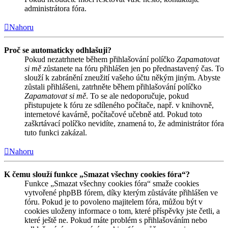
administrátora fóra.
Nahoru
Proč se automaticky odhlašuji?
Pokud nezatrhnete během přihlašování políčko
Zapamatovat
si mě
zůstanete na fóru přihlášen jen po přednastavený čas. To
slouží k zabránění zneužití vašeho účtu někým jiným. Abyste
zůstali přihlášeni, zatrhněte během přihlašování políčko
Zapamatovat si mě
. To se ale nedoporučuje, pokud
přistupujete k fóru ze sdíleného počítače, např. v knihovně,
internetové kavárně, počítačové učebně atd. Pokud toto
zaškrtávací políčko nevidíte, znamená to, že administrátor fóra
tuto funkci zakázal.
Nahoru
K čemu slouží funkce „Smazat všechny cookies fóra“?
Funkce „Smazat všechny cookies fóra“ smaže cookies
vytvořené phpBB fórem, díky kterým zůstáváte přihlášen ve
fóru. Pokud je to povoleno majitelem fóra, můžou být v
cookies uloženy informace o tom, které příspěvky jste četli, a
které ještě ne. Pokud máte problém s přihlašováním nebo