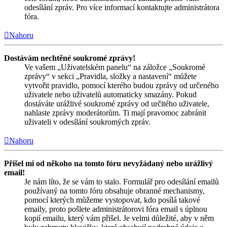
odesílání zpráv. Pro více informací kontaktujte administrátora
fóra.
Nahoru
Dostávám nechtěné soukromé zprávy!
Ve vašem „Uživatelském panelu“ na záložce „Soukromé
zprávy“ v sekci „Pravidla, složky a nastavení“ můžete
vytvořit pravidlo, pomocí kterého budou zprávy od určeného
uživatele nebo uživatelů automaticky smazány. Pokud
dostáváte urážlivé soukromé zprávy od určitého uživatele,
nahlaste zprávy moderátorům. Ti mají pravomoc zabránit
uživateli v odesílání soukromých zpráv.
Nahoru
Přišel mi od někoho na tomto fóru nevyžádaný nebo urážlivý
email!
Je nám líto, že se vám to stalo. Formulář pro odesílání emailů
používaný na tomto fóru obsahuje obranné mechanismy,
pomocí kterých můžeme vystopovat, kdo posílá takové
emaily, proto pošlete administrátorovi fóra email s úplnou
kopií emailu, který vám přišel. Je velmi důležité, aby v něm