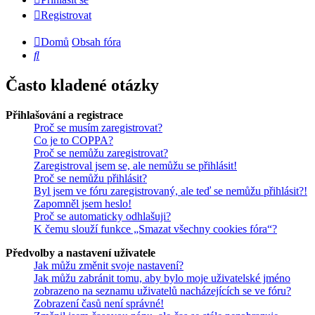
Registrovat
Domů
Obsah fóra
Hledat
Často kladené otázky
Přihlašování a registrace
Proč se musím zaregistrovat?
Co je to COPPA?
Proč se nemůžu zaregistrovat?
Zaregistroval jsem se, ale nemůžu se přihlásit!
Proč se nemůžu přihlásit?
Byl jsem ve fóru zaregistrovaný, ale teď se nemůžu přihlásit?!
Zapomněl jsem heslo!
Proč se automaticky odhlašuji?
K čemu slouží funkce „Smazat všechny cookies fóra“?
Předvolby a nastavení uživatele
Jak můžu změnit svoje nastavení?
Jak můžu zabránit tomu, aby bylo moje uživatelské jméno
zobrazeno na seznamu uživatelů nacházejících se ve fóru?
Zobrazení časů není správné!