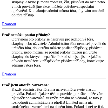
skupiny. Abyste je mohli zobrazit, číst, přispívat do nich nebo
v nich provádět jiné akce, můžete potřebovat speciální
oprávnění. Kontaktujte administrátora fóra, aby vám umožnil
do fóra přístup.
Nahoru
Proč nemůžu posílat přílohy?
Oprávnění pro přílohy se nastavují pro jednotlivá fóra,
skupiny nebo uživatele. Administrátor fóra nemusel povolit do
určitého fóra, do kterého můžete posílat příspěvky, přidávat
přílohy, nebo možná, že posílat přílohy můžou jen určité
skupiny, do kterých nepatříte. Pokud si nejste jisti, z jakého
důvodu nemůžete k příspěvkům přidávat přílohy, kontaktujte
administrátora fóra.
Nahoru
Proč jsem obdržel varování?
Každý administrátor fóra má na svém fóru svoje vlastní
pravidla. Pokud nějaké z těchto pravidel porušíte, může vám
být uděleno varování. Vezměte prosím na vědomí, že toto je
rozhodnutí administrátora a phpBB Limited nemá nic
společného s varováními na daném fóru. Pokud si nejste jisti,