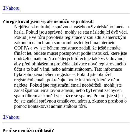
Nahoru
Zaregistroval jsem se, ale nemůžu se přihlásit!
Nejdříve zkontrolujte správnost vašeho uživatelského jména a
hesla. Pokud jsou správné, mohly se stát následující dvě věci.
Pokud je ve fóru povolena registrace v souladu s americkým
zákonem na ochranu soukromí nezletilých na internetu
COPPA a vy jste během registrace zadali, že ještě nemáte
třináct let, budete muset postupovat podle instrukcí, které jste
obdrželi emailem. Na některých fórech je také vyžadováno,
aby před přihlášením proběhla aktivace nově registrovaného
účtu a to buď vámi, nebo administrátorem. Tato informace
byla zobrazena během registrace. Pokud jste obdrželi
registrační email, pokračujte podle instrukcí, které v něm
najdete. Pokud jste registrační email neobdrželi, mohli jste
zadat špatnou emailovou adresu, nebo byl email zachycen
spam filtrem a skončil ve složce se spamy. Pokud jste si jistí,
že jste zadali správnou emailovou adresu, zkuste s prosbou o
pomoc kontaktovat administrátora fóra.
Nahoru
Proč se nemůžu přihlásit?