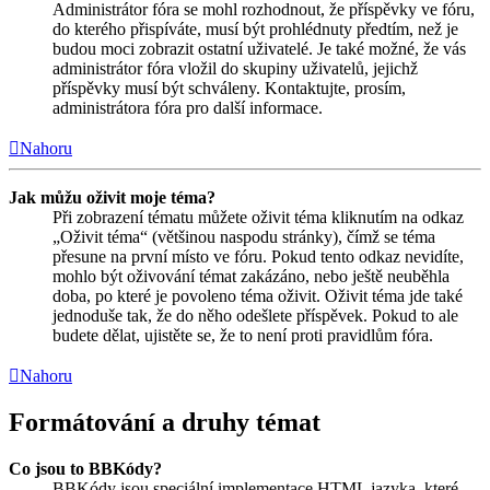
Administrátor fóra se mohl rozhodnout, že příspěvky ve fóru,
do kterého přispíváte, musí být prohlédnuty předtím, než je
budou moci zobrazit ostatní uživatelé. Je také možné, že vás
administrátor fóra vložil do skupiny uživatelů, jejichž
příspěvky musí být schváleny. Kontaktujte, prosím,
administrátora fóra pro další informace.
Nahoru
Jak můžu oživit moje téma?
Při zobrazení tématu můžete oživit téma kliknutím na odkaz
„Oživit téma“ (většinou naspodu stránky), čímž se téma
přesune na první místo ve fóru. Pokud tento odkaz nevidíte,
mohlo být oživování témat zakázáno, nebo ještě neuběhla
doba, po které je povoleno téma oživit. Oživit téma jde také
jednoduše tak, že do něho odešlete příspěvek. Pokud to ale
budete dělat, ujistěte se, že to není proti pravidlům fóra.
Nahoru
Formátování a druhy témat
Co jsou to BBKódy?
BBKódy jsou speciální implementace HTML jazyka, které