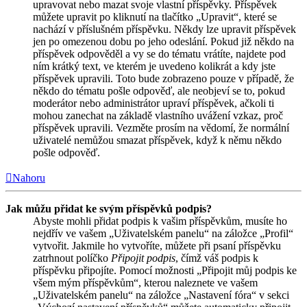
upravovat nebo mazat svoje vlastní příspěvky. Příspěvek
můžete upravit po kliknutí na tlačítko „Upravit“, které se
nachází v příslušném příspěvku. Někdy lze upravit příspěvek
jen po omezenou dobu po jeho odeslání. Pokud již někdo na
příspěvek odpověděl a vy se do tématu vrátíte, najdete pod
ním krátký text, ve kterém je uvedeno kolikrát a kdy jste
příspěvek upravili. Toto bude zobrazeno pouze v případě, že
někdo do tématu pošle odpověď, ale neobjeví se to, pokud
moderátor nebo administrátor upraví příspěvek, ačkoli ti
mohou zanechat na základě vlastního uvážení vzkaz, proč
příspěvek upravili. Vezměte prosím na vědomí, že normální
uživatelé nemůžou smazat příspěvek, když k němu někdo
pošle odpověď.
Nahoru
Jak můžu přidat ke svým příspěvků podpis?
Abyste mohli přidat podpis k vašim příspěvkům, musíte ho
nejdřív ve vašem „Uživatelském panelu“ na záložce „Profil“
vytvořit. Jakmile ho vytvoříte, můžete při psaní příspěvku
zatrhnout políčko
Připojit podpis
, čímž váš podpis k
příspěvku připojíte. Pomocí možnosti „Připojit můj podpis ke
všem mým příspěvkům“, kterou naleznete ve vašem
„Uživatelském panelu“ na záložce „Nastavení fóra“ v sekci