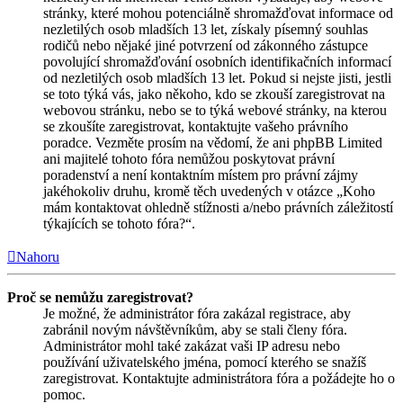
stránky, které mohou potenciálně shromažďovat informace od
nezletilých osob mladších 13 let, získaly písemný souhlas
rodičů nebo nějaké jiné potvrzení od zákonného zástupce
povolující shromažďování osobních identifikačních informací
od nezletilých osob mladších 13 let. Pokud si nejste jisti, jestli
se toto týká vás, jako někoho, kdo se zkouší zaregistrovat na
webovou stránku, nebo se to týká webové stránky, na kterou
se zkoušíte zaregistrovat, kontaktujte vašeho právního
poradce. Vezměte prosím na vědomí, že ani phpBB Limited
ani majitelé tohoto fóra nemůžou poskytovat právní
poradenství a není kontaktním místem pro právní zájmy
jakéhokoliv druhu, kromě těch uvedených v otázce „Koho
mám kontaktovat ohledně stížnosti a/nebo právních záležitostí
týkajících se tohoto fóra?“.
Nahoru
Proč se nemůžu zaregistrovat?
Je možné, že administrátor fóra zakázal registrace, aby
zabránil novým návštěvníkům, aby se stali členy fóra.
Administrátor mohl také zakázat vaši IP adresu nebo
používání uživatelského jména, pomocí kterého se snažíš
zaregistrovat. Kontaktujte administrátora fóra a požádejte ho o
pomoc.