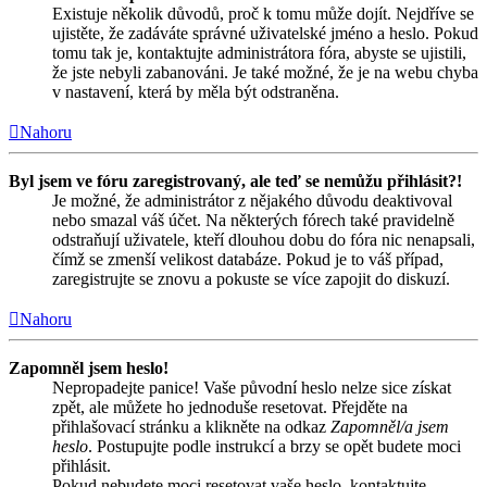
Existuje několik důvodů, proč k tomu může dojít. Nejdříve se
ujistěte, že zadáváte správné uživatelské jméno a heslo. Pokud
tomu tak je, kontaktujte administrátora fóra, abyste se ujistili,
že jste nebyli zabanováni. Je také možné, že je na webu chyba
v nastavení, která by měla být odstraněna.
Nahoru
Byl jsem ve fóru zaregistrovaný, ale teď se nemůžu přihlásit?!
Je možné, že administrátor z nějakého důvodu deaktivoval
nebo smazal váš účet. Na některých fórech také pravidelně
odstraňují uživatele, kteří dlouhou dobu do fóra nic nenapsali,
čímž se zmenší velikost databáze. Pokud je to váš případ,
zaregistrujte se znovu a pokuste se více zapojit do diskuzí.
Nahoru
Zapomněl jsem heslo!
Nepropadejte panice! Vaše původní heslo nelze sice získat
zpět, ale můžete ho jednoduše resetovat. Přejděte na
přihlašovací stránku a klikněte na odkaz
Zapomněl/a jsem
heslo
. Postupujte podle instrukcí a brzy se opět budete moci
přihlásit.
Pokud nebudete moci resetovat vaše heslo, kontaktujte