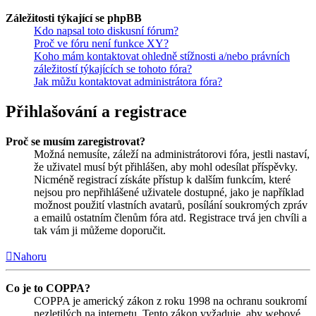
Záležitosti týkající se phpBB
Kdo napsal toto diskusní fórum?
Proč ve fóru není funkce XY?
Koho mám kontaktovat ohledně stížnosti a/nebo právních
záležitostí týkajících se tohoto fóra?
Jak můžu kontaktovat administrátora fóra?
Přihlašování a registrace
Proč se musím zaregistrovat?
Možná nemusíte, záleží na administrátorovi fóra, jestli nastaví,
že uživatel musí být přihlášen, aby mohl odesílat příspěvky.
Nicméně registrací získáte přístup k dalším funkcím, které
nejsou pro nepřihlášené uživatele dostupné, jako je například
možnost použití vlastních avatarů, posílání soukromých zpráv
a emailů ostatním členům fóra atd. Registrace trvá jen chvíli a
tak vám ji můžeme doporučit.
Nahoru
Co je to COPPA?
COPPA je americký zákon z roku 1998 na ochranu soukromí
nezletilých na internetu. Tento zákon vyžaduje, aby webové