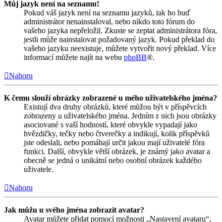
Můj jazyk není na seznamu!
Pokud váš jazyk není na seznamu jazyků, tak ho buď
administrátor nenainstaloval, nebo nikdo toto fórum do
vašeho jazyka nepřeložil. Zkuste se zeptat administrátora fóra,
jestli může nainstalovat požadovaný jazyk. Pokud překlad do
vašeho jazyku neexistuje, můžete vytvořit nový překlad. Více
informací můžete najít na webu
phpBB
®.
Nahoru
K čemu slouží obrázky zobrazené u mého uživatelského jména?
Existují dva druhy obrázků, které můžou být v příspěvcích
zobrazeny u uživatelského jména. Jedním z nich jsou obrázky
asociované s vaší hodností, které obvykle vypadají jako
hvězdičky, tečky nebo čtverečky a indikují, kolik příspěvků
jste odeslali, nebo pomáhají určit jakou mají uživatelé fóra
funkci. Další, obvykle větší obrázek, je známý jako avatar a
obecně se jedná o unikátní nebo osobní obrázek každého
uživatele.
Nahoru
Jak můžu u svého jména zobrazit avatar?
Avatar můžete přidat pomocí možnosti „Nastavení avataru“,