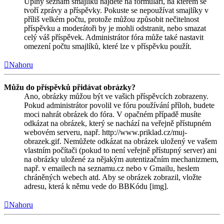
Úplný seznam smajlíků najdete na formuláři, na kterém se
tvoří zprávy a příspěvky. Pokuste se nepoužívat smajlíky v
příliš velkém počtu, protože můžou způsobit nečitelnost
příspěvku a moderátoři by je mohli odstranit, nebo smazat
celý váš příspěvek. Administrátor fóra může také nastavit
omezení počtu smajlíků, které lze v příspěvku použít.
Nahoru
Můžu do příspěvků přidávat obrázky?
Ano, obrázky můžou být ve vašich příspěvcích zobrazeny.
Pokud administrátor povolil ve fóru používání příloh, budete
moci nahrát obrázek do fóra. V opačném případě musíte
odkázat na obrázek, který se nachází na veřejně přístupném
webovém serveru, např. http://www.priklad.cz/muj-
obrazek.gif. Nemůžete odkázat na obrázek uložený ve vašem
vlastním počítači (pokud to není veřejně přístupný server) ani
na obrázky uložené za nějakým autentizačním mechanizmem,
např. v emailech na seznamu.cz nebo v Gmailu, heslem
chráněných webech atd. Aby se obrázek zobrazil, vložte
adresu, která k němu vede do BBKódu [img].
Nahoru