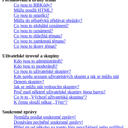
Co jsou to BBKódy?
Můžu použít HTML?
Co jsou to smajlíci?
Můžu do příspěvků přidávat obrázky?
Co jsou to globální oznámení?
Co jsou to oznámení?
Co jsou to důležitá témata?
Co jsou to zamknutá témata?
Co jsou to ikony témat?
Uživatelské úrovně a skupiny
Kdo jsou to administrátoři?
Kdo jsou to moderátoři?
Co jsou to uživatelské skupiny?
Kde najdu seznam uživatelských skupin a jak se můžu stát
členem skupiny?
Jak se můžu stát vedoucím skupiny?
Proč mají některé uživatelské skupiny jinou barvu?
Co je to „Výchozí uživatelská skupina“?
K čemu slouží odkaz „Tým“?
Soukromé zprávy
Nemůžu posílat soukromé zprávy!
Dostávám nechtěné soukromé zprávy!
Přišel mi od někoho na tomto fóru nevyžádaný nebo urážlivý