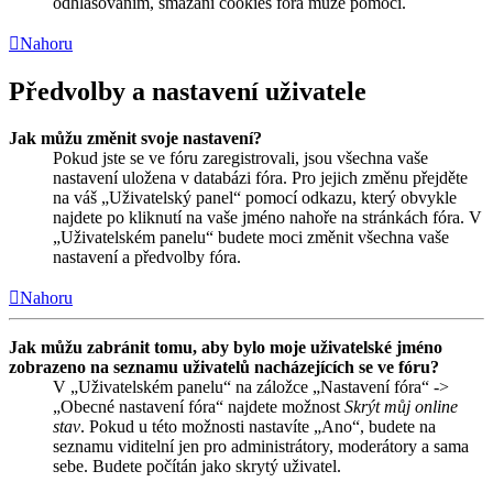
odhlašováním, smazání cookies fóra může pomoci.
Nahoru
Předvolby a nastavení uživatele
Jak můžu změnit svoje nastavení?
Pokud jste se ve fóru zaregistrovali, jsou všechna vaše
nastavení uložena v databázi fóra. Pro jejich změnu přejděte
na váš „Uživatelský panel“ pomocí odkazu, který obvykle
najdete po kliknutí na vaše jméno nahoře na stránkách fóra. V
„Uživatelském panelu“ budete moci změnit všechna vaše
nastavení a předvolby fóra.
Nahoru
Jak můžu zabránit tomu, aby bylo moje uživatelské jméno
zobrazeno na seznamu uživatelů nacházejících se ve fóru?
V „Uživatelském panelu“ na záložce „Nastavení fóra“ ->
„Obecné nastavení fóra“ najdete možnost
Skrýt můj online
stav
. Pokud u této možnosti nastavíte „Ano“, budete na
seznamu viditelní jen pro administrátory, moderátory a sama
sebe. Budete počítán jako skrytý uživatel.