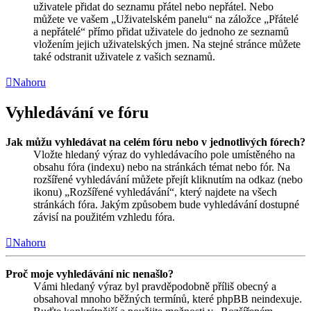
uživatele přidat do seznamu přátel nebo nepřátel. Nebo
můžete ve vašem „Uživatelském panelu“ na záložce „Přátelé
a nepřátelé“ přímo přidat uživatele do jednoho ze seznamů
vložením jejich uživatelských jmen. Na stejné stránce můžete
také odstranit uživatele z vašich seznamů.
Nahoru
Vyhledávání ve fóru
Jak můžu vyhledávat na celém fóru nebo v jednotlivých fórech?
Vložte hledaný výraz do vyhledávacího pole umístěného na
obsahu fóra (indexu) nebo na stránkách témat nebo fór. Na
rozšířené vyhledávání můžete přejít kliknutím na odkaz (nebo
ikonu) „Rozšířené vyhledávání“, který najdete na všech
stránkách fóra. Jakým způsobem bude vyhledávání dostupné
závisí na použitém vzhledu fóra.
Nahoru
Proč moje vyhledávání nic nenašlo?
Vámi hledaný výraz byl pravděpodobně příliš obecný a
obsahoval mnoho běžných termínů, které phpBB neindexuje.