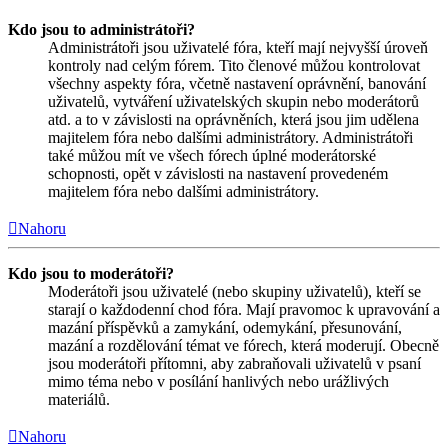
Kdo jsou to administrátoři?
Administrátoři jsou uživatelé fóra, kteří mají nejvyšší úroveň
kontroly nad celým fórem. Tito členové můžou kontrolovat
všechny aspekty fóra, včetně nastavení oprávnění, banování
uživatelů, vytváření uživatelských skupin nebo moderátorů
atd. a to v závislosti na oprávněních, která jsou jim udělena
majitelem fóra nebo dalšími administrátory. Administrátoři
také můžou mít ve všech fórech úplné moderátorské
schopnosti, opět v závislosti na nastavení provedeném
majitelem fóra nebo dalšími administrátory.
Nahoru
Kdo jsou to moderátoři?
Moderátoři jsou uživatelé (nebo skupiny uživatelů), kteří se
starají o každodenní chod fóra. Mají pravomoc k upravování a
mazání příspěvků a zamykání, odemykání, přesunování,
mazání a rozdělování témat ve fórech, která moderují. Obecně
jsou moderátoři přítomni, aby zabraňovali uživatelů v psaní
mimo téma nebo v posílání hanlivých nebo urážlivých
materiálů.
Nahoru