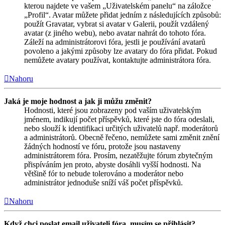
kterou najdete ve vašem „Uživatelském panelu“ na záložce
„Profil“. Avatar můžete přidat jedním z následujících způsobů:
použít Gravatar, vybrat si avatar v Galerii, použít vzdálený
avatar (z jiného webu), nebo avatar nahrát do tohoto fóra.
Záleží na administrátorovi fóra, jestli je používání avatarů
povoleno a jakými způsoby lze avatary do fóra přidat. Pokud
nemůžete avatary používat, kontaktujte administrátora fóra.
Nahoru
Jaká je moje hodnost a jak ji můžu změnit?
Hodnosti, které jsou zobrazeny pod vaším uživatelským
jménem, indikují počet příspěvků, které jste do fóra odeslali,
nebo slouží k identifikaci určitých uživatelů např. moderátorů
a administrátorů. Obecně řečeno, nemůžete sami změnit znění
žádných hodností ve fóru, protože jsou nastaveny
administrátorem fóra. Prosím, nezatěžujte fórum zbytečným
přispíváním jen proto, abyste dosáhli vyšší hodnosti. Na
většině fór to nebude tolerováno a moderátor nebo
administrátor jednoduše sníží váš počet příspěvků.
Nahoru
Když chci poslat email uživateli fóra, musím se přihlásit?