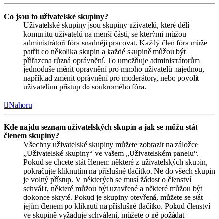
Co jsou to uživatelské skupiny?
Uživatelské skupiny jsou skupiny uživatelů, které dělí
komunitu uživatelů na menší části, se kterými můžou
administrátoři fóra snadněji pracovat. Každý člen fóra může
patřit do několika skupin a každé skupině můžou být
přiřazena různá oprávnění. To umožňuje administrátorům
jednoduše měnit oprávnění pro mnoho uživatelů najednou,
například změnit oprávnění pro moderátory, nebo povolit
uživatelům přístup do soukromého fóra.
Nahoru
Kde najdu seznam uživatelských skupin a jak se můžu stát
členem skupiny?
Všechny uživatelské skupiny můžete zobrazit na záložce
„Uživatelské skupiny“ ve vašem „Uživatelském panelu“.
Pokud se chcete stát členem některé z uživatelských skupin,
pokračujte kliknutím na příslušné tlačítko. Ne do všech skupin
je volný přístup. V některých se musí žádost o členství
schválit, některé můžou být uzavřené a některé můžou být
dokonce skryté. Pokud je skupiny otevřená, můžete se stát
jejím členem po kliknutí na příslušné tlačítko. Pokud členství
ve skupině vyžaduje schválení, můžete o ně požádat