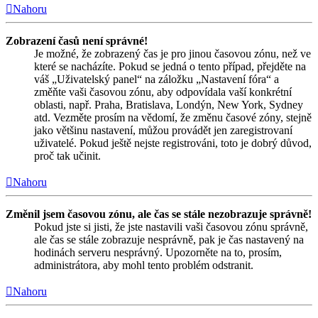
Nahoru
Zobrazení časů není správné!
Je možné, že zobrazený čas je pro jinou časovou zónu, než ve
které se nacházíte. Pokud se jedná o tento případ, přejděte na
váš „Uživatelský panel“ na záložku „Nastavení fóra“ a
změňte vaši časovou zónu, aby odpovídala vaší konkrétní
oblasti, např. Praha, Bratislava, Londýn, New York, Sydney
atd. Vezměte prosím na vědomí, že změnu časové zóny, stejně
jako většinu nastavení, můžou provádět jen zaregistrovaní
uživatelé. Pokud ještě nejste registrováni, toto je dobrý důvod,
proč tak učinit.
Nahoru
Změnil jsem časovou zónu, ale čas se stále nezobrazuje správně!
Pokud jste si jisti, že jste nastavili vaši časovou zónu správně,
ale čas se stále zobrazuje nesprávně, pak je čas nastavený na
hodinách serveru nesprávný. Upozorněte na to, prosím,
administrátora, aby mohl tento problém odstranit.
Nahoru