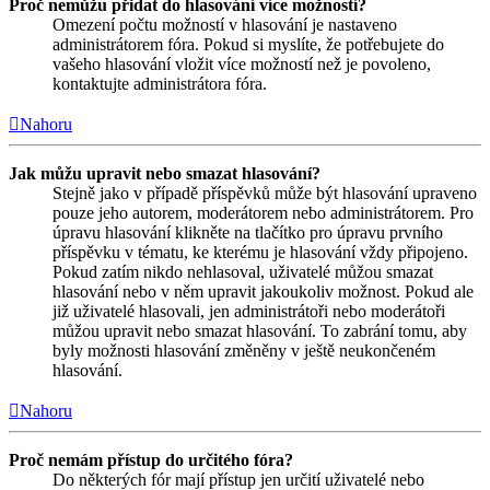
Proč nemůžu přidat do hlasování více možností?
Omezení počtu možností v hlasování je nastaveno
administrátorem fóra. Pokud si myslíte, že potřebujete do
vašeho hlasování vložit více možností než je povoleno,
kontaktujte administrátora fóra.
Nahoru
Jak můžu upravit nebo smazat hlasování?
Stejně jako v případě příspěvků může být hlasování upraveno
pouze jeho autorem, moderátorem nebo administrátorem. Pro
úpravu hlasování klikněte na tlačítko pro úpravu prvního
příspěvku v tématu, ke kterému je hlasování vždy připojeno.
Pokud zatím nikdo nehlasoval, uživatelé můžou smazat
hlasování nebo v něm upravit jakoukoliv možnost. Pokud ale
již uživatelé hlasovali, jen administrátoři nebo moderátoři
můžou upravit nebo smazat hlasování. To zabrání tomu, aby
byly možnosti hlasování změněny v ještě neukončeném
hlasování.
Nahoru
Proč nemám přístup do určitého fóra?
Do některých fór mají přístup jen určití uživatelé nebo