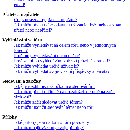
email!
Přátelé a nepřátelé
Co jsou seznamy přátel a nepřátel?
Jak můžu přidat nebo odstranit uživatele do/z mého seznamu
přátel nebo nepřátel?
Vyhledávání ve fóru
Jak můžu vyhledávat na celém fóru nebo v jednotlivých
fórech?
Proč moje vyhledávání nic nenašlo?
Proč se mi po vyhledávání zobrazí prázdná stránka!?
Jak můžu vyhledat určité uživatele?
Jak můžu vyhledat svoje vlastní příspěvky a témata?
Sledování a záložky
Jaký je rozdíl mezi záložkami a sledováním?
Jak můžu přidat určité téma do záložek nebo téma začít
sledovat?
Jak můžu začít sledovat určité fórum?
Jak můžu ukončit sledování témat nebo fór?
Přílohy
Jaké přílohy jsou na tomto fóru povoleny?
Jak můžu najít všechny svoje přílohy?