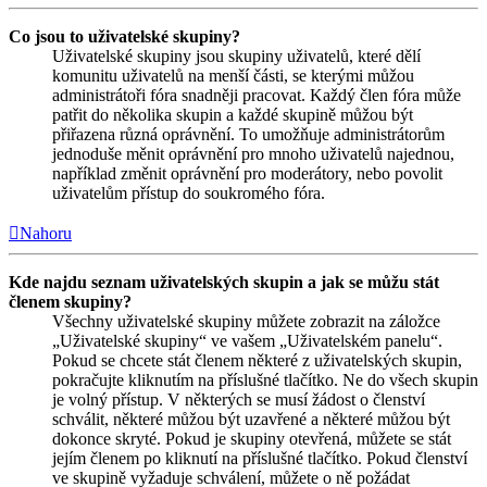
Co jsou to uživatelské skupiny?
Uživatelské skupiny jsou skupiny uživatelů, které dělí
komunitu uživatelů na menší části, se kterými můžou
administrátoři fóra snadněji pracovat. Každý člen fóra může
patřit do několika skupin a každé skupině můžou být
přiřazena různá oprávnění. To umožňuje administrátorům
jednoduše měnit oprávnění pro mnoho uživatelů najednou,
například změnit oprávnění pro moderátory, nebo povolit
uživatelům přístup do soukromého fóra.
Nahoru
Kde najdu seznam uživatelských skupin a jak se můžu stát
členem skupiny?
Všechny uživatelské skupiny můžete zobrazit na záložce
„Uživatelské skupiny“ ve vašem „Uživatelském panelu“.
Pokud se chcete stát členem některé z uživatelských skupin,
pokračujte kliknutím na příslušné tlačítko. Ne do všech skupin
je volný přístup. V některých se musí žádost o členství
schválit, některé můžou být uzavřené a některé můžou být
dokonce skryté. Pokud je skupiny otevřená, můžete se stát
jejím členem po kliknutí na příslušné tlačítko. Pokud členství
ve skupině vyžaduje schválení, můžete o ně požádat