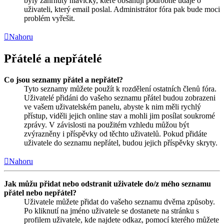
byly zahrnuty hlavičky, které obsahují podrobné údaje o
uživateli, který email poslal. Administrátor fóra pak bude moci
problém vyřešit.
Nahoru
Přátelé a nepřátelé
Co jsou seznamy přátel a nepřátel?
Tyto seznamy můžete použít k rozdělení ostatních členů fóra.
Uživatelé přidáni do vašeho seznamu přátel budou zobrazeni
ve vašem uživatelském panelu, abyste k nim měli rychlý
přístup, viděli jejich online stav a mohli jim posílat soukromé
zprávy. V závislosti na použitém vzhledu můžou být
zvýrazněny i příspěvky od těchto uživatelů. Pokud přidáte
uživatele do seznamu nepřátel, budou jejich příspěvky skryty.
Nahoru
Jak můžu přidat nebo odstranit uživatele do/z mého seznamu
přátel nebo nepřátel?
Uživatele můžete přidat do vašeho seznamu dvěma způsoby.
Po kliknutí na jméno uživatele se dostanete na stránku s
profilem uživatele, kde najdete odkaz, pomocí kterého můžete