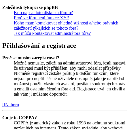
Záležitosti týkající se phpBB
Kdo napsal toto diskusní fórum?
Proč ve fóru není funkce XY?
Koho mám kontaktovat ohledně stížnosti a/nebo právních
záležitostí týkajících se tohoto fóra?
Jak můžu kontaktovat administrátora fóra?
Přihlašování a registrace
Proč se musím zaregistrovat?
Možná nemusíte, záleží na administrátorovi fóra, jestli nastaví,
že uživatel musí být přihlášen, aby mohl odesílat příspěvky.
Nicméně registrací získáte přístup k dalším funkcím, které
nejsou pro nepřihlášené uživatele dostupné, jako je například
možnost použití vlastních avatarů, posílání soukromých zpráv
a emailů ostatním členům fóra atd. Registrace trvá jen chvíli a
tak vám ji můžeme doporučit.
Nahoru
Co je to COPPA?
COPPA je americký zákon z roku 1998 na ochranu soukromí
nezletilých na internetu. Tento zákon vyžaduje, aby webové