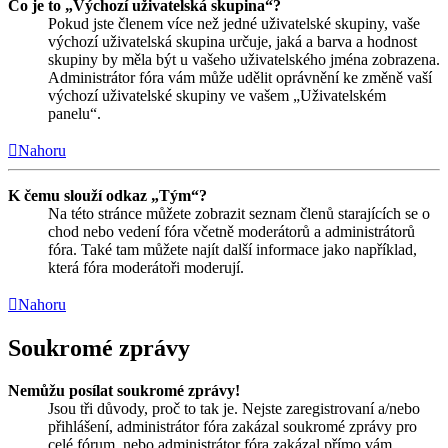
Co je to „Výchozí uživatelská skupina“?
Pokud jste členem více než jedné uživatelské skupiny, vaše
výchozí uživatelská skupina určuje, jaká a barva a hodnost
skupiny by měla být u vašeho uživatelského jména zobrazena.
Administrátor fóra vám může udělit oprávnění ke změně vaší
výchozí uživatelské skupiny ve vašem „Uživatelském
panelu“.
Nahoru
K čemu slouží odkaz „Tým“?
Na této stránce můžete zobrazit seznam členů starajících se o
chod nebo vedení fóra včetně moderátorů a administrátorů
fóra. Také tam můžete najít další informace jako například,
která fóra moderátoři moderují.
Nahoru
Soukromé zprávy
Nemůžu posílat soukromé zprávy!
Jsou tři důvody, proč to tak je. Nejste zaregistrovaní a/nebo
přihlášení, administrátor fóra zakázal soukromé zprávy pro
celé fórum, nebo administrátor fóra zakázal přímo vám