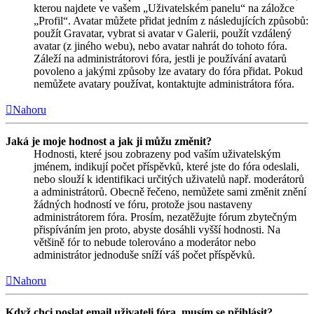
kterou najdete ve vašem „Uživatelském panelu“ na záložce
„Profil“. Avatar můžete přidat jedním z následujících způsobů:
použít Gravatar, vybrat si avatar v Galerii, použít vzdálený
avatar (z jiného webu), nebo avatar nahrát do tohoto fóra.
Záleží na administrátorovi fóra, jestli je používání avatarů
povoleno a jakými způsoby lze avatary do fóra přidat. Pokud
nemůžete avatary používat, kontaktujte administrátora fóra.
Nahoru
Jaká je moje hodnost a jak ji můžu změnit?
Hodnosti, které jsou zobrazeny pod vaším uživatelským
jménem, indikují počet příspěvků, které jste do fóra odeslali,
nebo slouží k identifikaci určitých uživatelů např. moderátorů
a administrátorů. Obecně řečeno, nemůžete sami změnit znění
žádných hodností ve fóru, protože jsou nastaveny
administrátorem fóra. Prosím, nezatěžujte fórum zbytečným
přispíváním jen proto, abyste dosáhli vyšší hodnosti. Na
většině fór to nebude tolerováno a moderátor nebo
administrátor jednoduše sníží váš počet příspěvků.
Nahoru
Když chci poslat email uživateli fóra, musím se přihlásit?