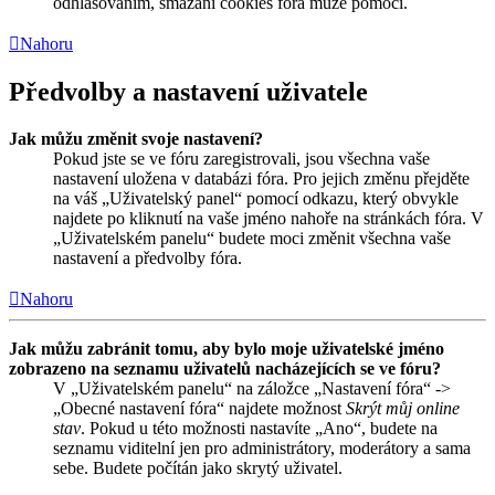
odhlašováním, smazání cookies fóra může pomoci.
Nahoru
Předvolby a nastavení uživatele
Jak můžu změnit svoje nastavení?
Pokud jste se ve fóru zaregistrovali, jsou všechna vaše
nastavení uložena v databázi fóra. Pro jejich změnu přejděte
na váš „Uživatelský panel“ pomocí odkazu, který obvykle
najdete po kliknutí na vaše jméno nahoře na stránkách fóra. V
„Uživatelském panelu“ budete moci změnit všechna vaše
nastavení a předvolby fóra.
Nahoru
Jak můžu zabránit tomu, aby bylo moje uživatelské jméno
zobrazeno na seznamu uživatelů nacházejících se ve fóru?
V „Uživatelském panelu“ na záložce „Nastavení fóra“ ->
„Obecné nastavení fóra“ najdete možnost
Skrýt můj online
stav
. Pokud u této možnosti nastavíte „Ano“, budete na
seznamu viditelní jen pro administrátory, moderátory a sama
sebe. Budete počítán jako skrytý uživatel.