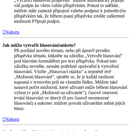
„Výchozí nastavení příspěvků“ můžete automaticky připojit
váš podpis ke všem vašim příspěvkům. Pokud to uděláte,
můžete stále zamezit připojení vašeho podpisu k jednotlivým
příspěvkům tak, že během psaní příspěvku zrušíte zaškrtnutí
možnosti
Připojit podpis
.
Nahoru
Jak můžu vytvořit hlasování/anketu?
Při posílání nového tématu, nebo při úpravě prvního
příspěvku tématu, klikněte na záložku „Vytvořit hlasování“
pod hlavním formulářem pro text příspěvku. Pokud tuto
záložku nevidíte, nemáte potřebné oprávnění k vytvoření
hlasování. Vložte „Hlasovací otázku“ a nejméně dvě
„Možnosti hlasování“, ujistěte se, že je každá možnost
napsaná v textovém poli na vlastním řádku. Můžete také
nastavit počet možností, které uživatel může během hlasování
vybrat (v poli „Možností na uživatele“), časové omezení
trvání hlasování ve dnech (0 pro časově neomezené
hlasování) a nakonec můžete povolit uživatelům měnit jejich
hlasy.
Nahoru