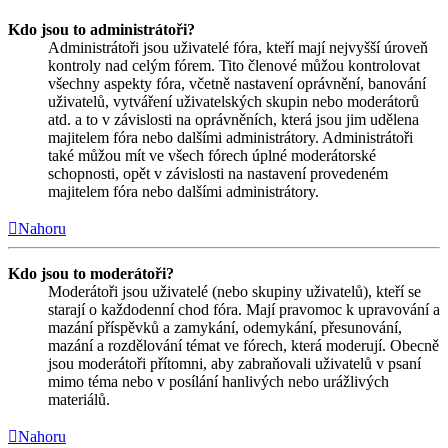
Kdo jsou to administrátoři?
Administrátoři jsou uživatelé fóra, kteří mají nejvyšší úroveň
kontroly nad celým fórem. Tito členové můžou kontrolovat
všechny aspekty fóra, včetně nastavení oprávnění, banování
uživatelů, vytváření uživatelských skupin nebo moderátorů
atd. a to v závislosti na oprávněních, která jsou jim udělena
majitelem fóra nebo dalšími administrátory. Administrátoři
také můžou mít ve všech fórech úplné moderátorské
schopnosti, opět v závislosti na nastavení provedeném
majitelem fóra nebo dalšími administrátory.
Nahoru
Kdo jsou to moderátoři?
Moderátoři jsou uživatelé (nebo skupiny uživatelů), kteří se
starají o každodenní chod fóra. Mají pravomoc k upravování a
mazání příspěvků a zamykání, odemykání, přesunování,
mazání a rozdělování témat ve fórech, která moderují. Obecně
jsou moderátoři přítomni, aby zabraňovali uživatelů v psaní
mimo téma nebo v posílání hanlivých nebo urážlivých
materiálů.
Nahoru