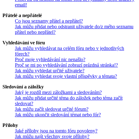
email!
Přátelé a nepřátelé
Co jsou seznamy přátel a nepřátel?
Jak můžu přidat nebo odstranit uživatele do/z mého seznamu
přátel nebo nepřátel?
Vyhledávání ve fóru
Jak můžu vyhledávat na celém fóru nebo v jednotlivých
fórech?
Proč moje vyhledávání nic nenašlo?
Proč se mi po vyhledávání zobrazí prázdná stránka!?
Jak můžu vyhledat určité uživatele?
Jak můžu vyhledat svoje vlastní příspěvky a témata?
Sledování a záložky
Jaký je rozdíl mezi záložkami a sledováním?
Jak můžu přidat určité téma do záložek nebo téma začít
sledovat?
Jak můžu začít sledovat určité fórum?
Jak můžu ukončit sledování témat nebo fór?
Přílohy
Jaké přílohy jsou na tomto fóru povoleny?
Jak můžu najít všechny svoje přílohy?