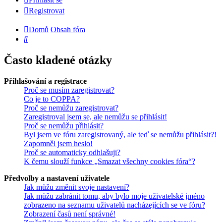
Registrovat
Domů
Obsah fóra
Hledat
Často kladené otázky
Přihlašování a registrace
Proč se musím zaregistrovat?
Co je to COPPA?
Proč se nemůžu zaregistrovat?
Zaregistroval jsem se, ale nemůžu se přihlásit!
Proč se nemůžu přihlásit?
Byl jsem ve fóru zaregistrovaný, ale teď se nemůžu přihlásit?!
Zapomněl jsem heslo!
Proč se automaticky odhlašuji?
K čemu slouží funkce „Smazat všechny cookies fóra“?
Předvolby a nastavení uživatele
Jak můžu změnit svoje nastavení?
Jak můžu zabránit tomu, aby bylo moje uživatelské jméno
zobrazeno na seznamu uživatelů nacházejících se ve fóru?
Zobrazení časů není správné!