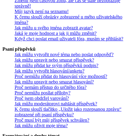
Změnil jsem časovou zónu, ale čas se stále nezobrazuje
správně!
Můj jazyk není na seznamu!
K čemu slouží obrázky zobrazené u mého uživatelského
jména?
Jak můžu u svého jména zobrazit avatar?
Jaká je moje hodnost a jak ji můžu změnit?
Když chci poslat email uživateli fóra, musím se přihlásit?
Psaní příspěvků
Jak můžu vytvořit nové téma nebo poslat odpověď?
Jak můžu upravit nebo smazat příspěvek?
Jak můžu přidat ke svým příspěvků podpis?
Jak můžu vytvořit hlasování/anketu?
Proč nemůžu přidat do hlasování více možností?
Jak můžu upravit nebo smazat hlasování?
Proč nemám přístup do určitého fóra?
Proč nemůžu posílat přílohy?
Proč jsem obdržel varování?
Jak můžu moderátorovi nahlásit příspěvek?
K čemu slouží tlačítko „Uložit jako rozepsanou zprávu“
zobrazené při psaní příspěvku?
Proč musí být můj příspěvek schválen?
Jak můžu oživit moje téma?
Formátování a druhy témat