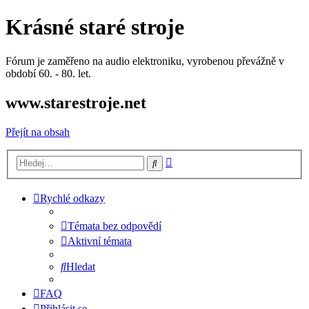
Krásné staré stroje
Fórum je zaměřeno na audio elektroniku, vyrobenou převážně v
období 60. - 80. let.
www.starestroje.net
Přejít na obsah
Pokročilé
Hledat
hledání
Rychlé odkazy
Témata bez odpovědí
Aktivní témata
Hledat
FAQ
Přihlásit se