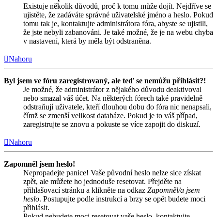
Existuje několik důvodů, proč k tomu může dojít. Nejdříve se
ujistěte, že zadáváte správné uživatelské jméno a heslo. Pokud
tomu tak je, kontaktujte administrátora fóra, abyste se ujistili,
že jste nebyli zabanováni. Je také možné, že je na webu chyba
v nastavení, která by měla být odstraněna.
Nahoru
Byl jsem ve fóru zaregistrovaný, ale teď se nemůžu přihlásit?!
Je možné, že administrátor z nějakého důvodu deaktivoval
nebo smazal váš účet. Na některých fórech také pravidelně
odstraňují uživatele, kteří dlouhou dobu do fóra nic nenapsali,
čímž se zmenší velikost databáze. Pokud je to váš případ,
zaregistrujte se znovu a pokuste se více zapojit do diskuzí.
Nahoru
Zapomněl jsem heslo!
Nepropadejte panice! Vaše původní heslo nelze sice získat
zpět, ale můžete ho jednoduše resetovat. Přejděte na
přihlašovací stránku a klikněte na odkaz
Zapomněl/a jsem
heslo
. Postupujte podle instrukcí a brzy se opět budete moci
přihlásit.
Pokud nebudete moci resetovat vaše heslo, kontaktujte