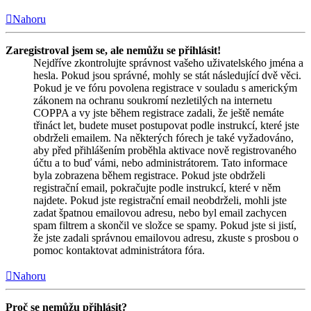
Nahoru
Zaregistroval jsem se, ale nemůžu se přihlásit!
Nejdříve zkontrolujte správnost vašeho uživatelského jména a
hesla. Pokud jsou správné, mohly se stát následující dvě věci.
Pokud je ve fóru povolena registrace v souladu s americkým
zákonem na ochranu soukromí nezletilých na internetu
COPPA a vy jste během registrace zadali, že ještě nemáte
třináct let, budete muset postupovat podle instrukcí, které jste
obdrželi emailem. Na některých fórech je také vyžadováno,
aby před přihlášením proběhla aktivace nově registrovaného
účtu a to buď vámi, nebo administrátorem. Tato informace
byla zobrazena během registrace. Pokud jste obdrželi
registrační email, pokračujte podle instrukcí, které v něm
najdete. Pokud jste registrační email neobdrželi, mohli jste
zadat špatnou emailovou adresu, nebo byl email zachycen
spam filtrem a skončil ve složce se spamy. Pokud jste si jistí,
že jste zadali správnou emailovou adresu, zkuste s prosbou o
pomoc kontaktovat administrátora fóra.
Nahoru
Proč se nemůžu přihlásit?