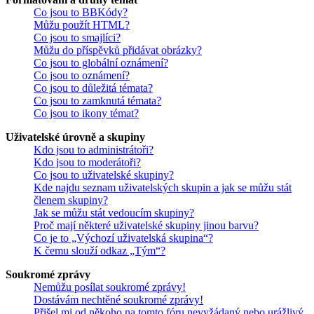
Co jsou to BBKódy?
Můžu použít HTML?
Co jsou to smajlíci?
Můžu do příspěvků přidávat obrázky?
Co jsou to globální oznámení?
Co jsou to oznámení?
Co jsou to důležitá témata?
Co jsou to zamknutá témata?
Co jsou to ikony témat?
Uživatelské úrovně a skupiny
Kdo jsou to administrátoři?
Kdo jsou to moderátoři?
Co jsou to uživatelské skupiny?
Kde najdu seznam uživatelských skupin a jak se můžu stát
členem skupiny?
Jak se můžu stát vedoucím skupiny?
Proč mají některé uživatelské skupiny jinou barvu?
Co je to „Výchozí uživatelská skupina“?
K čemu slouží odkaz „Tým“?
Soukromé zprávy
Nemůžu posílat soukromé zprávy!
Dostávám nechtěné soukromé zprávy!
Přišel mi od někoho na tomto fóru nevyžádaný nebo urážlivý