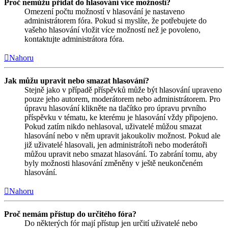
Proč nemůžu přidat do hlasování více možností?
Omezení počtu možností v hlasování je nastaveno
administrátorem fóra. Pokud si myslíte, že potřebujete do
vašeho hlasování vložit více možností než je povoleno,
kontaktujte administrátora fóra.
Nahoru
Jak můžu upravit nebo smazat hlasování?
Stejně jako v případě příspěvků může být hlasování upraveno
pouze jeho autorem, moderátorem nebo administrátorem. Pro
úpravu hlasování klikněte na tlačítko pro úpravu prvního
příspěvku v tématu, ke kterému je hlasování vždy připojeno.
Pokud zatím nikdo nehlasoval, uživatelé můžou smazat
hlasování nebo v něm upravit jakoukoliv možnost. Pokud ale
již uživatelé hlasovali, jen administrátoři nebo moderátoři
můžou upravit nebo smazat hlasování. To zabrání tomu, aby
byly možnosti hlasování změněny v ještě neukončeném
hlasování.
Nahoru
Proč nemám přístup do určitého fóra?
Do některých fór mají přístup jen určití uživatelé nebo