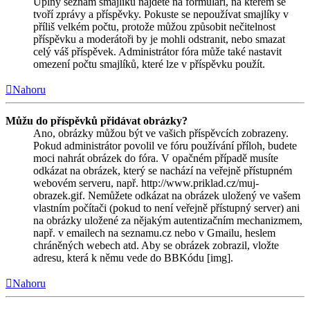
Úplný seznam smajlíků najdete na formuláři, na kterém se
tvoří zprávy a příspěvky. Pokuste se nepoužívat smajlíky v
příliš velkém počtu, protože můžou způsobit nečitelnost
příspěvku a moderátoři by je mohli odstranit, nebo smazat
celý váš příspěvek. Administrátor fóra může také nastavit
omezení počtu smajlíků, které lze v příspěvku použít.
Nahoru
Můžu do příspěvků přidávat obrázky?
Ano, obrázky můžou být ve vašich příspěvcích zobrazeny.
Pokud administrátor povolil ve fóru používání příloh, budete
moci nahrát obrázek do fóra. V opačném případě musíte
odkázat na obrázek, který se nachází na veřejně přístupném
webovém serveru, např. http://www.priklad.cz/muj-
obrazek.gif. Nemůžete odkázat na obrázek uložený ve vašem
vlastním počítači (pokud to není veřejně přístupný server) ani
na obrázky uložené za nějakým autentizačním mechanizmem,
např. v emailech na seznamu.cz nebo v Gmailu, heslem
chráněných webech atd. Aby se obrázek zobrazil, vložte
adresu, která k němu vede do BBKódu [img].
Nahoru