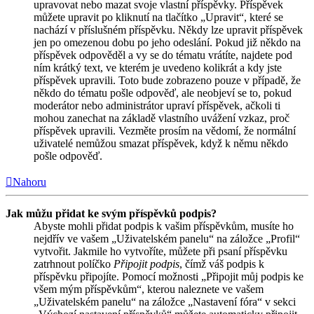
upravovat nebo mazat svoje vlastní příspěvky. Příspěvek
můžete upravit po kliknutí na tlačítko „Upravit“, které se
nachází v příslušném příspěvku. Někdy lze upravit příspěvek
jen po omezenou dobu po jeho odeslání. Pokud již někdo na
příspěvek odpověděl a vy se do tématu vrátíte, najdete pod
ním krátký text, ve kterém je uvedeno kolikrát a kdy jste
příspěvek upravili. Toto bude zobrazeno pouze v případě, že
někdo do tématu pošle odpověď, ale neobjeví se to, pokud
moderátor nebo administrátor upraví příspěvek, ačkoli ti
mohou zanechat na základě vlastního uvážení vzkaz, proč
příspěvek upravili. Vezměte prosím na vědomí, že normální
uživatelé nemůžou smazat příspěvek, když k němu někdo
pošle odpověď.
Nahoru
Jak můžu přidat ke svým příspěvků podpis?
Abyste mohli přidat podpis k vašim příspěvkům, musíte ho
nejdřív ve vašem „Uživatelském panelu“ na záložce „Profil“
vytvořit. Jakmile ho vytvoříte, můžete při psaní příspěvku
zatrhnout políčko
Připojit podpis
, čímž váš podpis k
příspěvku připojíte. Pomocí možnosti „Připojit můj podpis ke
všem mým příspěvkům“, kterou naleznete ve vašem
„Uživatelském panelu“ na záložce „Nastavení fóra“ v sekci