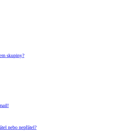
nem skupiny?
mail!
átel nebo nepřátel?