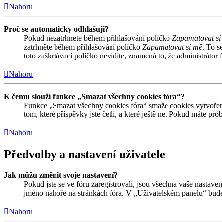
Nahoru
Proč se automaticky odhlašuji?
Pokud nezatrhnete během přihlašování políčko
Zapamatovat si
zatrhněte během přihlašování políčko
Zapamatovat si mě
. To s
toto zaškrtávací políčko nevidíte, znamená to, že administrátor f
Nahoru
K čemu slouží funkce „Smazat všechny cookies fóra“?
Funkce „Smazat všechny cookies fóra“ smaže cookies vytvořené
tom, které příspěvky jste četli, a které ještě ne. Pokud máte 
Nahoru
Předvolby a nastavení uživatele
Jak můžu změnit svoje nastavení?
Pokud jste se ve fóru zaregistrovali, jsou všechna vaše nastave
jméno nahoře na stránkách fóra. V „Uživatelském panelu“ bude
Nahoru