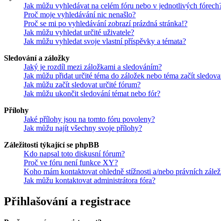
Jak můžu vyhledávat na celém fóru nebo v jednotlivých fórech
Proč moje vyhledávání nic nenašlo?
Proč se mi po vyhledávání zobrazí prázdná stránka!?
Jak můžu vyhledat určité uživatele?
Jak můžu vyhledat svoje vlastní příspěvky a témata?
Sledování a záložky
Jaký je rozdíl mezi záložkami a sledováním?
Jak můžu přidat určité téma do záložek nebo téma začít sledova
Jak můžu začít sledovat určité fórum?
Jak můžu ukončit sledování témat nebo fór?
Přílohy
Jaké přílohy jsou na tomto fóru povoleny?
Jak můžu najít všechny svoje přílohy?
Záležitosti týkající se phpBB
Kdo napsal toto diskusní fórum?
Proč ve fóru není funkce XY?
Koho mám kontaktovat ohledně stížnosti a/nebo právních záležit
Jak můžu kontaktovat administrátora fóra?
Přihlašování a registrace