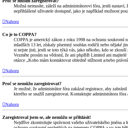
Proč se musím zaregistrovat?
Možná nemusíte, záleží na administrátorovi fóra, jestli nastaví,
nepřihlášené uživatele dostupné, jako je například možnost použ
Nahoru
Co je to COPPA?
COPPA je americký zákon z roku 1998 na ochranu soukromí nez
mladších 13 let, získaly písemný souhlas rodičů nebo nějaké j
si nejste jisti, jestli se toto týká vás, jako někoho, kdo se zk
Vezměte prosím na vědomí, že ani phpBB Limited ani majitelé 
otázce „Koho mám kontaktovat ohledně stížnosti a/nebo právních 
Nahoru
Proč se nemůžu zaregistrovat?
Je možné, že administrátor fóra zakázal registrace, aby zabrán
kterého se snažíš zaregistrovat. Kontaktujte administrátora fór
Nahoru
Zaregistroval jsem se, ale nemůžu se přihlásit!
Nejdříve zkontrolujte správnost vašeho uživatelského jména a h
ochranu soukromí nezletilých na internetu COPPA a vy jste během