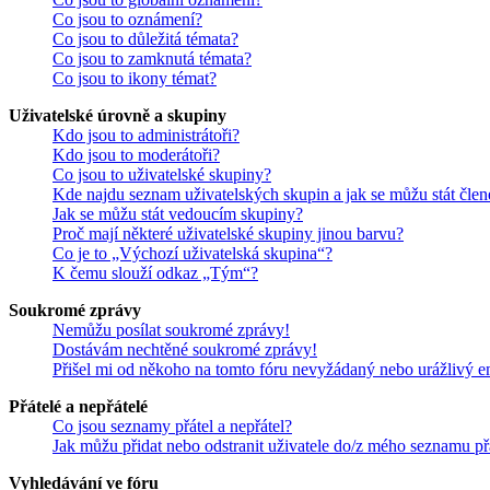
Co jsou to oznámení?
Co jsou to důležitá témata?
Co jsou to zamknutá témata?
Co jsou to ikony témat?
Uživatelské úrovně a skupiny
Kdo jsou to administrátoři?
Kdo jsou to moderátoři?
Co jsou to uživatelské skupiny?
Kde najdu seznam uživatelských skupin a jak se můžu stát čle
Jak se můžu stát vedoucím skupiny?
Proč mají některé uživatelské skupiny jinou barvu?
Co je to „Výchozí uživatelská skupina“?
K čemu slouží odkaz „Tým“?
Soukromé zprávy
Nemůžu posílat soukromé zprávy!
Dostávám nechtěné soukromé zprávy!
Přišel mi od někoho na tomto fóru nevyžádaný nebo urážlivý e
Přátelé a nepřátelé
Co jsou seznamy přátel a nepřátel?
Jak můžu přidat nebo odstranit uživatele do/z mého seznamu př
Vyhledávání ve fóru