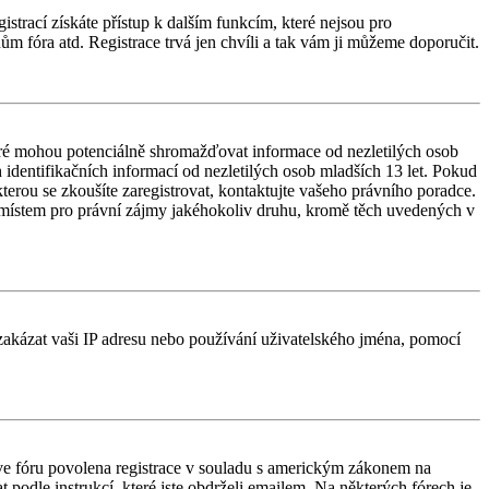
istrací získáte přístup k dalším funkcím, které nejsou pro
ům fóra atd. Registrace trvá jen chvíli a tak vám ji můžeme doporučit.
ré mohou potenciálně shromažďovat informace od nezletilých osob
identifikačních informací od nezletilých osob mladších 13 let. Pokud
 kterou se zkoušíte zaregistrovat, kontaktujte vašeho právního poradce.
 místem pro právní zájmy jakéhokoliv druhu, kromě těch uvedených v
é zakázat vaši IP adresu nebo používání uživatelského jména, pomocí
e ve fóru povolena registrace v souladu s americkým zákonem na
 podle instrukcí, které jste obdrželi emailem. Na některých fórech je