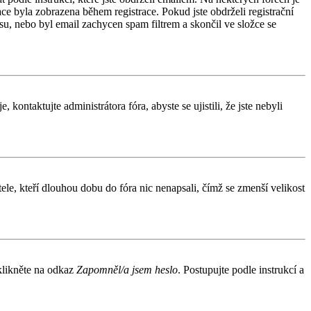
e byla zobrazena během registrace. Pokud jste obdrželi registrační
esu, nebo byl email zachycen spam filtrem a skončil ve složce se
kontaktujte administrátora fóra, abyste se ujistili, že jste nebyli
le, kteří dlouhou dobu do fóra nic nenapsali, čímž se zmenší velikost
 klikněte na odkaz
Zapomněl/a jsem heslo
. Postupujte podle instrukcí a