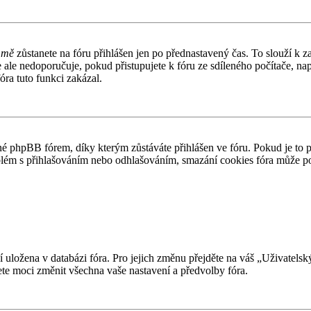
 mě
zůstanete na fóru přihlášen jen po přednastavený čas. To slouží k z
e ale nedoporučuje, pokud přistupujete k fóru ze sdíleného počítače, n
óra tuto funkci zakázal.
 phpBB fórem, díky kterým zůstáváte přihlášen ve fóru. Pokud je to 
problém s přihlašováním nebo odhlašováním, smazání cookies fóra může 
ní uložena v databázi fóra. Pro jejich změnu přejděte na váš „Uživatels
te moci změnit všechna vaše nastavení a předvolby fóra.