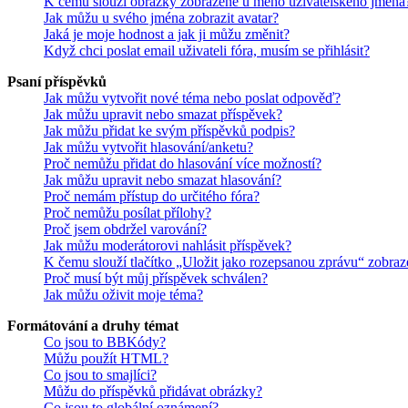
K čemu slouží obrázky zobrazené u mého uživatelského jména
Jak můžu u svého jména zobrazit avatar?
Jaká je moje hodnost a jak ji můžu změnit?
Když chci poslat email uživateli fóra, musím se přihlásit?
Psaní příspěvků
Jak můžu vytvořit nové téma nebo poslat odpověď?
Jak můžu upravit nebo smazat příspěvek?
Jak můžu přidat ke svým příspěvků podpis?
Jak můžu vytvořit hlasování/anketu?
Proč nemůžu přidat do hlasování více možností?
Jak můžu upravit nebo smazat hlasování?
Proč nemám přístup do určitého fóra?
Proč nemůžu posílat přílohy?
Proč jsem obdržel varování?
Jak můžu moderátorovi nahlásit příspěvek?
K čemu slouží tlačítko „Uložit jako rozepsanou zprávu“ zobraz
Proč musí být můj příspěvek schválen?
Jak můžu oživit moje téma?
Formátování a druhy témat
Co jsou to BBKódy?
Můžu použít HTML?
Co jsou to smajlíci?
Můžu do příspěvků přidávat obrázky?
Co jsou to globální oznámení?