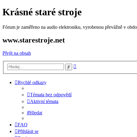
Krásné staré stroje
Fórum je zaměřeno na audio elektroniku, vyrobenou převážně v období
www.starestroje.net
Přejít na obsah
Pokročilé
Hledat
hledání
Rychlé odkazy
Témata bez odpovědí
Aktivní témata
Hledat
FAQ
Přihlásit se