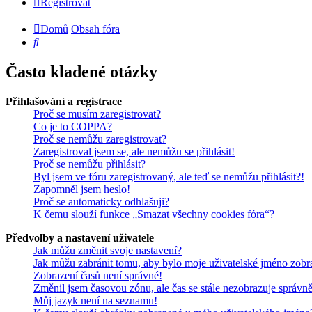
Registrovat
Domů
Obsah fóra
Hledat
Často kladené otázky
Přihlašování a registrace
Proč se musím zaregistrovat?
Co je to COPPA?
Proč se nemůžu zaregistrovat?
Zaregistroval jsem se, ale nemůžu se přihlásit!
Proč se nemůžu přihlásit?
Byl jsem ve fóru zaregistrovaný, ale teď se nemůžu přihlásit?!
Zapomněl jsem heslo!
Proč se automaticky odhlašuji?
K čemu slouží funkce „Smazat všechny cookies fóra“?
Předvolby a nastavení uživatele
Jak můžu změnit svoje nastavení?
Jak můžu zabránit tomu, aby bylo moje uživatelské jméno zobr
Zobrazení časů není správné!
Změnil jsem časovou zónu, ale čas se stále nezobrazuje správně
Můj jazyk není na seznamu!