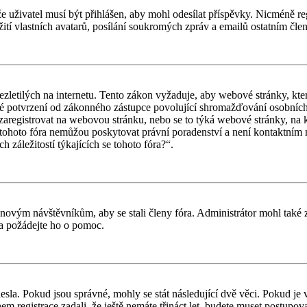
 že uživatel musí být přihlášen, aby mohl odesílat příspěvky. Nicméně reg
ití vlastních avatarů, posílání soukromých zpráv a emailů ostatním člen
letilých na internetu. Tento zákon vyžaduje, aby webové stránky, kte
iné potvrzení od zákonného zástupce povolující shromažďování osobních 
ouší zaregistrovat na webovou stránku, nebo se to týká webové stránky, na
tohoto fóra nemůžou poskytovat právní poradenství a není kontaktním
záležitostí týkajících se tohoto fóra?“.
il novým návštěvníkům, aby se stali členy fóra. Administrátor mohl tak
a a požádejte ho o pomoc.
esla. Pokud jsou správné, mohly se stát následující dvě věci. Pokud j
 registrace zadali, že ještě nemáte třináct let, budete muset postupovat