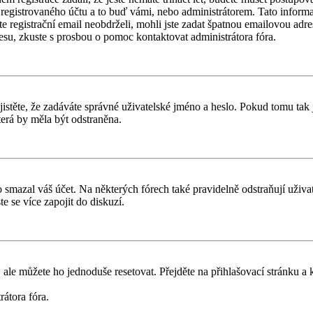
registrovaného účtu a to buď vámi, nebo administrátorem. Tato informac
ste registrační email neobdrželi, mohli jste zadat špatnou emailovou adr
dresu, zkuste s prosbou o pomoc kontaktovat administrátora fóra.
těte, že zadáváte správné uživatelské jméno a heslo. Pokud tomu tak je, 
erá by měla být odstraněna.
smazal váš účet. Na některých fórech také pravidelně odstraňují uživate
e se více zapojit do diskuzí.
 ale můžete ho jednoduše resetovat. Přejděte na přihlašovací stránku a
rátora fóra.