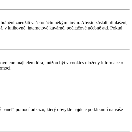
abránění zneužití vašeho účtu někým jiným. Abyste zůstali přihlášeni,
apř. v knihovně, internetové kavárně, počítačové učebně atd. Pokud
povoleno majitelem fóra, můžou být v cookies uloženy informace o
pomoci.
ký panel“ pomocí odkazu, který obvykle najdete po kliknutí na vaše