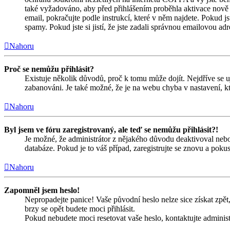
také vyžadováno, aby před přihlášením proběhla aktivace nově 
email, pokračujte podle instrukcí, které v něm najdete. Pokud j
spamy. Pokud jste si jistí, že jste zadali správnou emailovou a
Nahoru
Proč se nemůžu přihlásit?
Existuje několik důvodů, proč k tomu může dojít. Nejdříve se ujis
zabanováni. Je také možné, že je na webu chyba v nastavení, kt
Nahoru
Byl jsem ve fóru zaregistrovaný, ale teď se nemůžu přihlásit?!
Je možné, že administrátor z nějakého důvodu deaktivoval nebo 
databáze. Pokud je to váš případ, zaregistrujte se znovu a pokust
Nahoru
Zapomněl jsem heslo!
Nepropadejte panice! Vaše původní heslo nelze sice získat zpět,
brzy se opět budete moci přihlásit.
Pokud nebudete moci resetovat vaše heslo, kontaktujte administ