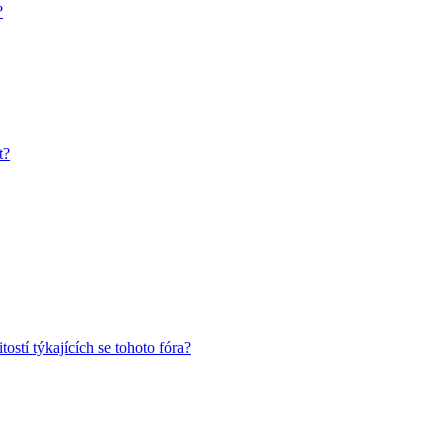
?
t?
ostí týkajících se tohoto fóra?