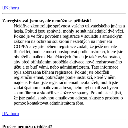
Nahoru
Zaregistroval jsem se, ale nemůžu se přihlásit!
Nejdříve zkontrolujte správnost vašeho uživatelského jména a
hesla. Pokud jsou správné, mohly se stát následující dvě věci.
Pokud je ve fóru povolena registrace v souladu s americkým
zákonem na ochranu soukromí nezletilých na internetu
COPPA a vy jste během registrace zadali, že ještě nemáte
třináct let, budete muset postupovat podle instrukcí, které jste
obdrželi emailem. Na některých fórech je také vyžadováno,
aby před přihlášením proběhla aktivace nově registrovaného
účtu a to buď vámi, nebo administrátorem. Tato informace
byla zobrazena během registrace. Pokud jste obdrželi
registrační email, pokračujte podle instrukcí, které v něm
najdete. Pokud jste registrační email neobdrželi, mohli jste
zadat špatnou emailovou adresu, nebo byl email zachycen
spam filtrem a skončil ve složce se spamy. Pokud jste si jistí,
že jste zadali správnou emailovou adresu, zkuste s prosbou o
pomoc kontaktovat administrátora fóra.
Nahoru
Proč se nemůžu přihlásit?