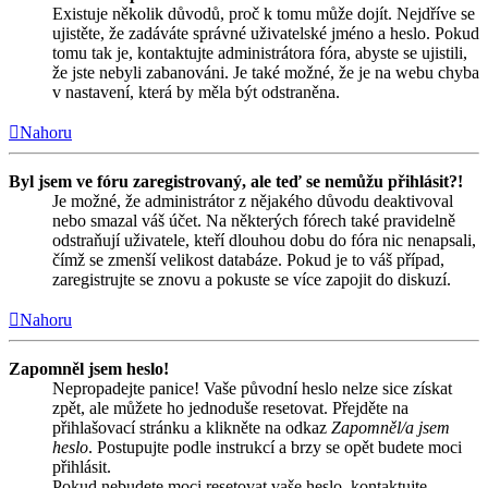
Existuje několik důvodů, proč k tomu může dojít. Nejdříve se
ujistěte, že zadáváte správné uživatelské jméno a heslo. Pokud
tomu tak je, kontaktujte administrátora fóra, abyste se ujistili,
že jste nebyli zabanováni. Je také možné, že je na webu chyba
v nastavení, která by měla být odstraněna.
Nahoru
Byl jsem ve fóru zaregistrovaný, ale teď se nemůžu přihlásit?!
Je možné, že administrátor z nějakého důvodu deaktivoval
nebo smazal váš účet. Na některých fórech také pravidelně
odstraňují uživatele, kteří dlouhou dobu do fóra nic nenapsali,
čímž se zmenší velikost databáze. Pokud je to váš případ,
zaregistrujte se znovu a pokuste se více zapojit do diskuzí.
Nahoru
Zapomněl jsem heslo!
Nepropadejte panice! Vaše původní heslo nelze sice získat
zpět, ale můžete ho jednoduše resetovat. Přejděte na
přihlašovací stránku a klikněte na odkaz
Zapomněl/a jsem
heslo
. Postupujte podle instrukcí a brzy se opět budete moci
přihlásit.
Pokud nebudete moci resetovat vaše heslo, kontaktujte