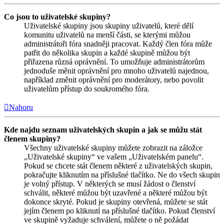
Co jsou to uživatelské skupiny?
Uživatelské skupiny jsou skupiny uživatelů, které dělí
komunitu uživatelů na menší části, se kterými můžou
administrátoři fóra snadněji pracovat. Každý člen fóra může
patřit do několika skupin a každé skupině můžou být
přiřazena různá oprávnění. To umožňuje administrátorům
jednoduše měnit oprávnění pro mnoho uživatelů najednou,
například změnit oprávnění pro moderátory, nebo povolit
uživatelům přístup do soukromého fóra.
Nahoru
Kde najdu seznam uživatelských skupin a jak se můžu stát
členem skupiny?
Všechny uživatelské skupiny můžete zobrazit na záložce
„Uživatelské skupiny“ ve vašem „Uživatelském panelu“.
Pokud se chcete stát členem některé z uživatelských skupin,
pokračujte kliknutím na příslušné tlačítko. Ne do všech skupin
je volný přístup. V některých se musí žádost o členství
schválit, některé můžou být uzavřené a některé můžou být
dokonce skryté. Pokud je skupiny otevřená, můžete se stát
jejím členem po kliknutí na příslušné tlačítko. Pokud členství
ve skupině vyžaduje schválení, můžete o ně požádat