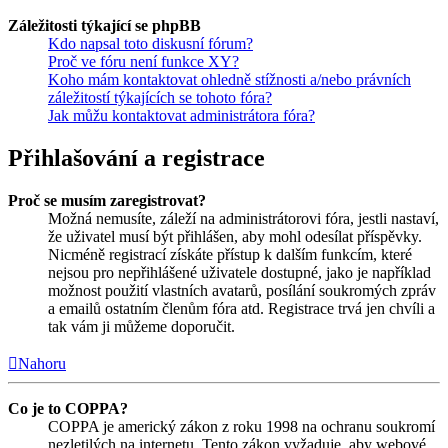
Záležitosti týkající se phpBB
Kdo napsal toto diskusní fórum?
Proč ve fóru není funkce XY?
Koho mám kontaktovat ohledně stížnosti a/nebo právních
záležitostí týkajících se tohoto fóra?
Jak můžu kontaktovat administrátora fóra?
Přihlašování a registrace
Proč se musím zaregistrovat?
Možná nemusíte, záleží na administrátorovi fóra, jestli nastaví,
že uživatel musí být přihlášen, aby mohl odesílat příspěvky.
Nicméně registrací získáte přístup k dalším funkcím, které
nejsou pro nepřihlášené uživatele dostupné, jako je například
možnost použití vlastních avatarů, posílání soukromých zpráv
a emailů ostatním členům fóra atd. Registrace trvá jen chvíli a
tak vám ji můžeme doporučit.
Nahoru
Co je to COPPA?
COPPA je americký zákon z roku 1998 na ochranu soukromí
nezletilých na internetu. Tento zákon vyžaduje, aby webové