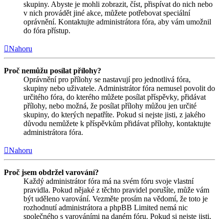
skupiny. Abyste je mohli zobrazit, číst, přispívat do nich nebo
v nich provádět jiné akce, můžete potřebovat speciální
oprávnění. Kontaktujte administrátora fóra, aby vám umožnil
do fóra přístup.
Nahoru
Proč nemůžu posílat přílohy?
Oprávnění pro přílohy se nastavují pro jednotlivá fóra,
skupiny nebo uživatele. Administrátor fóra nemusel povolit do
určitého fóra, do kterého můžete posílat příspěvky, přidávat
přílohy, nebo možná, že posílat přílohy můžou jen určité
skupiny, do kterých nepatříte. Pokud si nejste jisti, z jakého
důvodu nemůžete k příspěvkům přidávat přílohy, kontaktujte
administrátora fóra.
Nahoru
Proč jsem obdržel varování?
Každý administrátor fóra má na svém fóru svoje vlastní
pravidla. Pokud nějaké z těchto pravidel porušíte, může vám
být uděleno varování. Vezměte prosím na vědomí, že toto je
rozhodnutí administrátora a phpBB Limited nemá nic
společného s varováními na daném fóru. Pokud si nejste jisti,