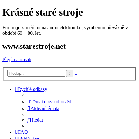
Krásné staré stroje
Fórum je zaměřeno na audio elektroniku, vyrobenou převážně v
období 60. - 80. let.
www.starestroje.net
Přejít na obsah
Pokročilé
Hledat
hledání
Rychlé odkazy
Témata bez odpovědí
Aktivní témata
Hledat
FAQ
Přihlásit se