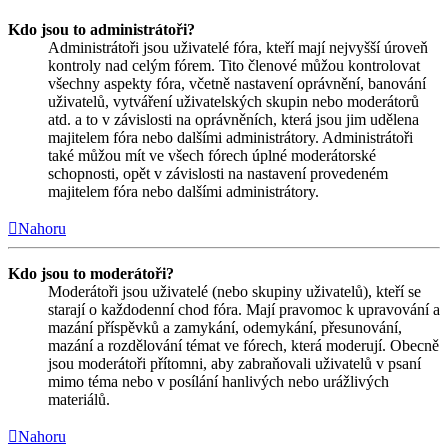
Kdo jsou to administrátoři?
Administrátoři jsou uživatelé fóra, kteří mají nejvyšší úroveň
kontroly nad celým fórem. Tito členové můžou kontrolovat
všechny aspekty fóra, včetně nastavení oprávnění, banování
uživatelů, vytváření uživatelských skupin nebo moderátorů
atd. a to v závislosti na oprávněních, která jsou jim udělena
majitelem fóra nebo dalšími administrátory. Administrátoři
také můžou mít ve všech fórech úplné moderátorské
schopnosti, opět v závislosti na nastavení provedeném
majitelem fóra nebo dalšími administrátory.
Nahoru
Kdo jsou to moderátoři?
Moderátoři jsou uživatelé (nebo skupiny uživatelů), kteří se
starají o každodenní chod fóra. Mají pravomoc k upravování a
mazání příspěvků a zamykání, odemykání, přesunování,
mazání a rozdělování témat ve fórech, která moderují. Obecně
jsou moderátoři přítomni, aby zabraňovali uživatelů v psaní
mimo téma nebo v posílání hanlivých nebo urážlivých
materiálů.
Nahoru