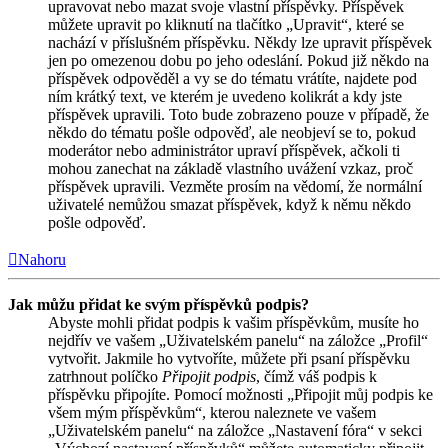
upravovat nebo mazat svoje vlastní příspěvky. Příspěvek
můžete upravit po kliknutí na tlačítko „Upravit“, které se
nachází v příslušném příspěvku. Někdy lze upravit příspěvek
jen po omezenou dobu po jeho odeslání. Pokud již někdo na
příspěvek odpověděl a vy se do tématu vrátíte, najdete pod
ním krátký text, ve kterém je uvedeno kolikrát a kdy jste
příspěvek upravili. Toto bude zobrazeno pouze v případě, že
někdo do tématu pošle odpověď, ale neobjeví se to, pokud
moderátor nebo administrátor upraví příspěvek, ačkoli ti
mohou zanechat na základě vlastního uvážení vzkaz, proč
příspěvek upravili. Vezměte prosím na vědomí, že normální
uživatelé nemůžou smazat příspěvek, když k němu někdo
pošle odpověď.
Nahoru
Jak můžu přidat ke svým příspěvků podpis?
Abyste mohli přidat podpis k vašim příspěvkům, musíte ho
nejdřív ve vašem „Uživatelském panelu“ na záložce „Profil“
vytvořit. Jakmile ho vytvoříte, můžete při psaní příspěvku
zatrhnout políčko
Připojit podpis
, čímž váš podpis k
příspěvku připojíte. Pomocí možnosti „Připojit můj podpis ke
všem mým příspěvkům“, kterou naleznete ve vašem
„Uživatelském panelu“ na záložce „Nastavení fóra“ v sekci