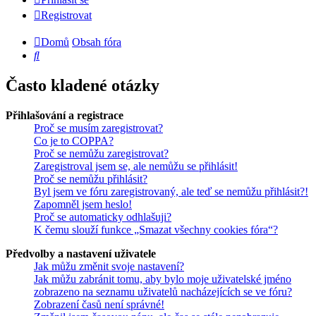
Registrovat
Domů
Obsah fóra
Hledat
Často kladené otázky
Přihlašování a registrace
Proč se musím zaregistrovat?
Co je to COPPA?
Proč se nemůžu zaregistrovat?
Zaregistroval jsem se, ale nemůžu se přihlásit!
Proč se nemůžu přihlásit?
Byl jsem ve fóru zaregistrovaný, ale teď se nemůžu přihlásit?!
Zapomněl jsem heslo!
Proč se automaticky odhlašuji?
K čemu slouží funkce „Smazat všechny cookies fóra“?
Předvolby a nastavení uživatele
Jak můžu změnit svoje nastavení?
Jak můžu zabránit tomu, aby bylo moje uživatelské jméno
zobrazeno na seznamu uživatelů nacházejících se ve fóru?
Zobrazení časů není správné!