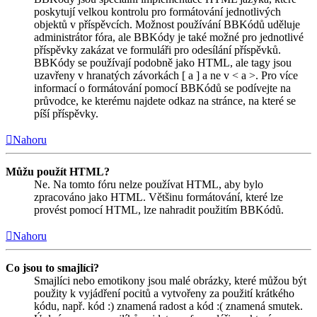
poskytují velkou kontrolu pro formátování jednotlivých
objektů v příspěvcích. Možnost používání BBKódů uděluje
administrátor fóra, ale BBKódy je také možné pro jednotlivé
příspěvky zakázat ve formuláři pro odesílání příspěvků.
BBKódy se používají podobně jako HTML, ale tagy jsou
uzavřeny v hranatých závorkách [ a ] a ne v < a >. Pro více
informací o formátování pomocí BBKódů se podívejte na
průvodce, ke kterému najdete odkaz na stránce, na které se
píší příspěvky.
Nahoru
Můžu použít HTML?
Ne. Na tomto fóru nelze používat HTML, aby bylo
zpracováno jako HTML. Většinu formátování, které lze
provést pomocí HTML, lze nahradit použitím BBKódů.
Nahoru
Co jsou to smajlíci?
Smajlíci nebo emotikony jsou malé obrázky, které můžou být
použity k vyjádření pocitů a vytvořeny za použití krátkého
kódu, např. kód :) znamená radost a kód :( znamená smutek.