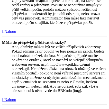
Úplný seznam smajlíků najdete na formuláři, na kterém se
tvoří zprávy a příspěvky. Pokuste se nepoužívat smajlíky v
příliš velkém počtu, protože můžou způsobit nečitelnost
příspěvku a moderátoři by je mohli odstranit, nebo smazat
celý váš příspěvek. Administrátor fóra může také nastavit
omezení počtu smajlíků, které lze v příspěvku použít.
Nahoru
Můžu do příspěvků přidávat obrázky?
Ano, obrázky můžou být ve vašich příspěvcích zobrazeny.
Pokud administrátor povolil ve fóru používání příloh, budete
moci nahrát obrázek do fóra. V opačném případě musíte
odkázat na obrázek, který se nachází na veřejně přístupném
webovém serveru, např. http://www.priklad.cz/muj-
obrazek.gif. Nemůžete odkázat na obrázek uložený ve vašem
vlastním počítači (pokud to není veřejně přístupný server) ani
na obrázky uložené za nějakým autentizačním mechanizmem,
např. v emailech na seznamu.cz nebo v Gmailu, heslem
chráněných webech atd. Aby se obrázek zobrazil, vložte
adresu, která k němu vede do BBKódu [img].
Nahoru