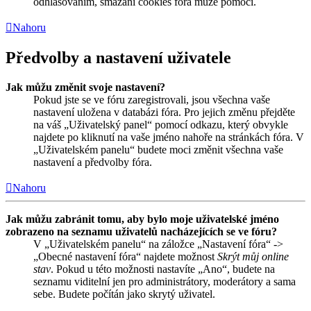
odhlašováním, smazání cookies fóra může pomoci.
Nahoru
Předvolby a nastavení uživatele
Jak můžu změnit svoje nastavení?
Pokud jste se ve fóru zaregistrovali, jsou všechna vaše
nastavení uložena v databázi fóra. Pro jejich změnu přejděte
na váš „Uživatelský panel“ pomocí odkazu, který obvykle
najdete po kliknutí na vaše jméno nahoře na stránkách fóra. V
„Uživatelském panelu“ budete moci změnit všechna vaše
nastavení a předvolby fóra.
Nahoru
Jak můžu zabránit tomu, aby bylo moje uživatelské jméno
zobrazeno na seznamu uživatelů nacházejících se ve fóru?
V „Uživatelském panelu“ na záložce „Nastavení fóra“ ->
„Obecné nastavení fóra“ najdete možnost
Skrýt můj online
stav
. Pokud u této možnosti nastavíte „Ano“, budete na
seznamu viditelní jen pro administrátory, moderátory a sama
sebe. Budete počítán jako skrytý uživatel.