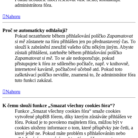
administrátora fóra.
Nahoru
Proč se automaticky odhlašuji?
Pokud nezatrhnete během přihlašování políčko
Zapamatovat
si mě
zůstanete na fóru přihlášen jen po přednastavený čas. To
slouží k zabránění zneužití vašeho účtu někým jiným. Abyste
zůstali přihlášeni, zatrhněte během přihlašování políčko
Zapamatovat si mě
. To se ale nedoporučuje, pokud
přistupujete k fóru ze sdíleného počítače, např. v knihovně,
internetové kavárně, počítačové učebně atd. Pokud toto
zaškrtávací políčko nevidíte, znamená to, že administrátor fóra
tuto funkci zakázal.
Nahoru
K čemu slouží funkce „Smazat všechny cookies fóra“?
Funkce „Smazat všechny cookies fóra“ smaže cookies
vytvořené phpBB fórem, díky kterým zůstáváte přihlášen ve
fóru. Pokud je to povoleno majitelem fóra, můžou být v
cookies uloženy informace o tom, které příspěvky jste četli, a
které ještě ne. Pokud máte problém s přihlašováním nebo