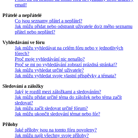
email!
Přátelé a nepřátelé
Co jsou seznamy přátel a nepřátel?
Jak můžu přidat nebo odstranit uživatele do/z mého seznamu
přátel nebo nepřátel?
Vyhledávání ve fóru
Jak můžu vyhledávat na celém fóru nebo v jednotlivých
fórech?
Proč moje vyhledávání nic nenašlo?
Proč se mi po vyhledávání zobrazí prázdná stránka!?
Jak můžu vyhledat určité uživatele?
Jak můžu vyhledat svoje vlastní příspěvky a témata?
Sledování a záložky
Jaký je rozdíl mezi záložkami a sledováním?
Jak můžu přidat určité téma do záložek nebo téma začít
sledovat?
Jak můžu začít sledovat určité fórum?
Jak můžu ukončit sledování témat nebo fór?
Přílohy
Jaké přílohy jsou na tomto fóru povoleny?
Jak můžu najít všechny svoje přílohy?