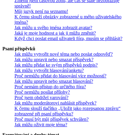
Změnil jsem časovou zónu, ale čas se stále nezobrazuje
správně!
Můj jazyk není na seznamu!
K čemu slouží obrázky zobrazené u mého uživatelského
jména?
Jak můžu u svého jména zobrazit avatar?
Jaká je moje hodnost a jak ji můžu změnit?
Když chci poslat email uživateli fóra, musím se přihlásit?
Psaní příspěvků
Jak můžu vytvořit nové téma nebo poslat odpověď?
Jak můžu upravit nebo smazat příspěvek?
Jak můžu přidat ke svým příspěvků podpis?
Jak můžu vytvořit hlasování/anketu?
Proč nemůžu přidat do hlasování více možností?
Jak můžu upravit nebo smazat hlasování?
Proč nemám přístup do určitého fóra?
Proč nemůžu posílat přílohy?
Proč jsem obdržel varování?
Jak můžu moderátorovi nahlásit příspěvek?
K čemu slouží tlačítko „Uložit jako rozepsanou zprávu“
zobrazené při psaní příspěvku?
Proč musí být můj příspěvek schválen?
Jak můžu oživit moje téma?
Formátování a druhy témat