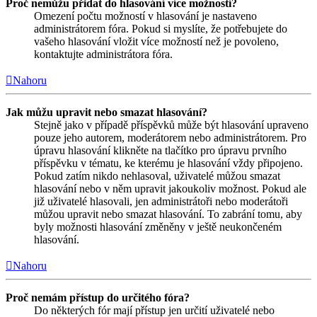
Proč nemůžu přidat do hlasování více možností?
Omezení počtu možností v hlasování je nastaveno
administrátorem fóra. Pokud si myslíte, že potřebujete do
vašeho hlasování vložit více možností než je povoleno,
kontaktujte administrátora fóra.
Nahoru
Jak můžu upravit nebo smazat hlasování?
Stejně jako v případě příspěvků může být hlasování upraveno
pouze jeho autorem, moderátorem nebo administrátorem. Pro
úpravu hlasování klikněte na tlačítko pro úpravu prvního
příspěvku v tématu, ke kterému je hlasování vždy připojeno.
Pokud zatím nikdo nehlasoval, uživatelé můžou smazat
hlasování nebo v něm upravit jakoukoliv možnost. Pokud ale
již uživatelé hlasovali, jen administrátoři nebo moderátoři
můžou upravit nebo smazat hlasování. To zabrání tomu, aby
byly možnosti hlasování změněny v ještě neukončeném
hlasování.
Nahoru
Proč nemám přístup do určitého fóra?
Do některých fór mají přístup jen určití uživatelé nebo