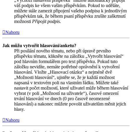
„Výchozí nastavení příspěvků“ můžete automaticky připojit
váš podpis ke všem vašim příspěvkům. Pokud to uděláte,
můžete stále zamezit připojení vašeho podpisu k jednotlivým
příspěvkům tak, že během psaní příspěvku zrušíte zaškrtnutí
možnosti
Připojit podpis
.
Nahoru
Jak můžu vytvořit hlasování/anketu?
Při posílání nového tématu, nebo při úpravě prvního
příspěvku tématu, klikněte na záložku „Vytvořit hlasování“
pod hlavním formulářem pro text příspěvku. Pokud tuto
záložku nevidíte, nemáte potřebné oprávnění k vytvoření
hlasování. Vložte „Hlasovací otázku“ a nejméně dvě
„Možnosti hlasování“, ujistěte se, že je každá možnost
napsaná v textovém poli na vlastním řádku. Můžete také
nastavit počet možností, které uživatel může během hlasování
vybrat (v poli „Možností na uživatele“), časové omezení
trvání hlasování ve dnech (0 pro časově neomezené
hlasování) a nakonec můžete povolit uživatelům měnit jejich
hlasy.
Nahoru