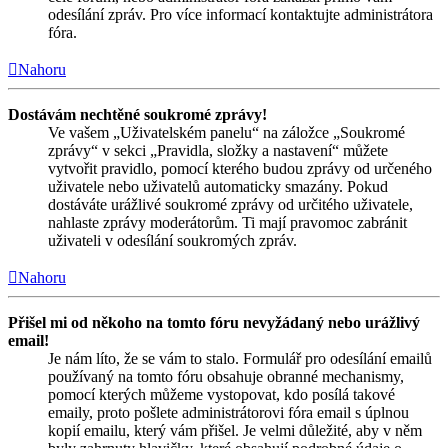
odesílání zpráv. Pro více informací kontaktujte administrátora
fóra.
Nahoru
Dostávám nechtěné soukromé zprávy!
Ve vašem „Uživatelském panelu“ na záložce „Soukromé
zprávy“ v sekci „Pravidla, složky a nastavení“ můžete
vytvořit pravidlo, pomocí kterého budou zprávy od určeného
uživatele nebo uživatelů automaticky smazány. Pokud
dostáváte urážlivé soukromé zprávy od určitého uživatele,
nahlaste zprávy moderátorům. Ti mají pravomoc zabránit
uživateli v odesílání soukromých zpráv.
Nahoru
Přišel mi od někoho na tomto fóru nevyžádaný nebo urážlivý
email!
Je nám líto, že se vám to stalo. Formulář pro odesílání emailů
používaný na tomto fóru obsahuje obranné mechanismy,
pomocí kterých můžeme vystopovat, kdo posílá takové
emaily, proto pošlete administrátorovi fóra email s úplnou
kopií emailu, který vám přišel. Je velmi důležité, aby v něm