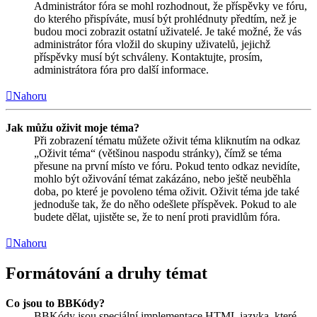
Administrátor fóra se mohl rozhodnout, že příspěvky ve fóru,
do kterého přispíváte, musí být prohlédnuty předtím, než je
budou moci zobrazit ostatní uživatelé. Je také možné, že vás
administrátor fóra vložil do skupiny uživatelů, jejichž
příspěvky musí být schváleny. Kontaktujte, prosím,
administrátora fóra pro další informace.
Nahoru
Jak můžu oživit moje téma?
Při zobrazení tématu můžete oživit téma kliknutím na odkaz
„Oživit téma“ (většinou naspodu stránky), čímž se téma
přesune na první místo ve fóru. Pokud tento odkaz nevidíte,
mohlo být oživování témat zakázáno, nebo ještě neuběhla
doba, po které je povoleno téma oživit. Oživit téma jde také
jednoduše tak, že do něho odešlete příspěvek. Pokud to ale
budete dělat, ujistěte se, že to není proti pravidlům fóra.
Nahoru
Formátování a druhy témat
Co jsou to BBKódy?
BBKódy jsou speciální implementace HTML jazyka, které