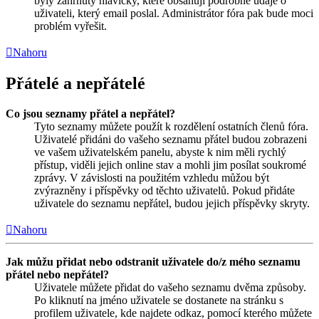
byly zahrnuty hlavičky, které obsahují podrobné údaje o
uživateli, který email poslal. Administrátor fóra pak bude moci
problém vyřešit.
Nahoru
Přátelé a nepřátelé
Co jsou seznamy přátel a nepřátel?
Tyto seznamy můžete použít k rozdělení ostatních členů fóra.
Uživatelé přidáni do vašeho seznamu přátel budou zobrazeni
ve vašem uživatelském panelu, abyste k nim měli rychlý
přístup, viděli jejich online stav a mohli jim posílat soukromé
zprávy. V závislosti na použitém vzhledu můžou být
zvýrazněny i příspěvky od těchto uživatelů. Pokud přidáte
uživatele do seznamu nepřátel, budou jejich příspěvky skryty.
Nahoru
Jak můžu přidat nebo odstranit uživatele do/z mého seznamu
přátel nebo nepřátel?
Uživatele můžete přidat do vašeho seznamu dvěma způsoby.
Po kliknutí na jméno uživatele se dostanete na stránku s
profilem uživatele, kde najdete odkaz, pomocí kterého můžete