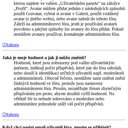
kterou najdete ve vašem „Uživatelském panelu“ na záložce
„Profil“. Avatar můžete přidat jedním z následujících způsobů:
použít Gravatar, vybrat si avatar v Galerii, použít vzdálený
avatar (z jiného webu), nebo avatar nahrát do tohoto fóra.
Záleží na administrátorovi fóra, jestli je používání avatarů
povoleno a jakými způsoby lze avatary do fóra přidat. Pokud
nemůžete avatary používat, kontaktujte administrátora fóra.
Nahoru
Jaká je moje hodnost a jak ji můžu změnit?
Hodnosti, které jsou zobrazeny pod vaším uživatelským
jménem, indikují počet příspěvků, které jste do fóra odeslali,
nebo slouží k identifikaci určitých uživatelů např. moderátorů
a administrátorů. Obecně řečeno, nemůžete sami změnit znění
žádných hodností ve fóru, protože jsou nastaveny
administrátorem fóra. Prosím, nezatěžujte fórum zbytečným
přispíváním jen proto, abyste dosáhli vyšší hodnosti. Na
většině fór to nebude tolerováno a moderátor nebo
administrátor jednoduše sníží váš počet příspěvků.
Nahoru
Když chci poslat email uživateli fóra, musím se přihlásit?