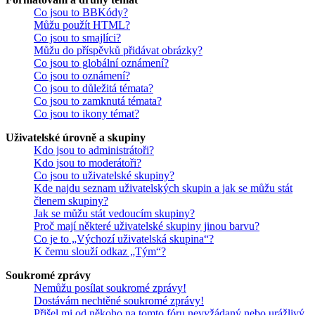
Co jsou to BBKódy?
Můžu použít HTML?
Co jsou to smajlíci?
Můžu do příspěvků přidávat obrázky?
Co jsou to globální oznámení?
Co jsou to oznámení?
Co jsou to důležitá témata?
Co jsou to zamknutá témata?
Co jsou to ikony témat?
Uživatelské úrovně a skupiny
Kdo jsou to administrátoři?
Kdo jsou to moderátoři?
Co jsou to uživatelské skupiny?
Kde najdu seznam uživatelských skupin a jak se můžu stát
členem skupiny?
Jak se můžu stát vedoucím skupiny?
Proč mají některé uživatelské skupiny jinou barvu?
Co je to „Výchozí uživatelská skupina“?
K čemu slouží odkaz „Tým“?
Soukromé zprávy
Nemůžu posílat soukromé zprávy!
Dostávám nechtěné soukromé zprávy!
Přišel mi od někoho na tomto fóru nevyžádaný nebo urážlivý