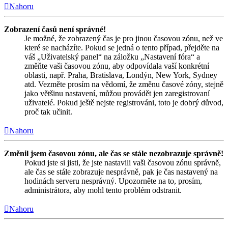
Nahoru
Zobrazení časů není správné!
Je možné, že zobrazený čas je pro jinou časovou zónu, než ve
které se nacházíte. Pokud se jedná o tento případ, přejděte na
váš „Uživatelský panel“ na záložku „Nastavení fóra“ a
změňte vaši časovou zónu, aby odpovídala vaší konkrétní
oblasti, např. Praha, Bratislava, Londýn, New York, Sydney
atd. Vezměte prosím na vědomí, že změnu časové zóny, stejně
jako většinu nastavení, můžou provádět jen zaregistrovaní
uživatelé. Pokud ještě nejste registrováni, toto je dobrý důvod,
proč tak učinit.
Nahoru
Změnil jsem časovou zónu, ale čas se stále nezobrazuje správně!
Pokud jste si jisti, že jste nastavili vaši časovou zónu správně,
ale čas se stále zobrazuje nesprávně, pak je čas nastavený na
hodinách serveru nesprávný. Upozorněte na to, prosím,
administrátora, aby mohl tento problém odstranit.
Nahoru