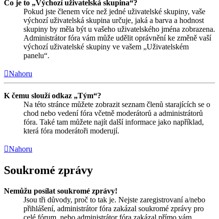
Co je to „Výchozí uživatelská skupina“?
Pokud jste členem více než jedné uživatelské skupiny, vaše
výchozí uživatelská skupina určuje, jaká a barva a hodnost
skupiny by měla být u vašeho uživatelského jména zobrazena.
Administrátor fóra vám může udělit oprávnění ke změně vaší
výchozí uživatelské skupiny ve vašem „Uživatelském
panelu“.
Nahoru
K čemu slouží odkaz „Tým“?
Na této stránce můžete zobrazit seznam členů starajících se o
chod nebo vedení fóra včetně moderátorů a administrátorů
fóra. Také tam můžete najít další informace jako například,
která fóra moderátoři moderují.
Nahoru
Soukromé zprávy
Nemůžu posílat soukromé zprávy!
Jsou tři důvody, proč to tak je. Nejste zaregistrovaní a/nebo
přihlášení, administrátor fóra zakázal soukromé zprávy pro
celé fórum, nebo administrátor fóra zakázal přímo vám