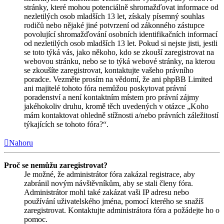
stránky, které mohou potenciálně shromažďovat informace od
nezletilých osob mladších 13 let, získaly písemný souhlas
rodičů nebo nějaké jiné potvrzení od zákonného zástupce
povolující shromažďování osobních identifikačních informací
od nezletilých osob mladších 13 let. Pokud si nejste jisti, jestli
se toto týká vás, jako někoho, kdo se zkouší zaregistrovat na
webovou stránku, nebo se to týká webové stránky, na kterou
se zkoušíte zaregistrovat, kontaktujte vašeho právního
poradce. Vezměte prosím na vědomí, že ani phpBB Limited
ani majitelé tohoto fóra nemůžou poskytovat právní
poradenství a není kontaktním místem pro právní zájmy
jakéhokoliv druhu, kromě těch uvedených v otázce „Koho
mám kontaktovat ohledně stížnosti a/nebo právních záležitostí
týkajících se tohoto fóra?“.
Nahoru
Proč se nemůžu zaregistrovat?
Je možné, že administrátor fóra zakázal registrace, aby
zabránil novým návštěvníkům, aby se stali členy fóra.
Administrátor mohl také zakázat vaši IP adresu nebo
používání uživatelského jména, pomocí kterého se snažíš
zaregistrovat. Kontaktujte administrátora fóra a požádejte ho o
pomoc.