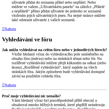
uživatele přidat do seznamu přátel nebo nepřátel. Nebo
můžete ve vašem „Uživatelském panelu“ na záložce „Přátelé
a nepřátelé“ přímo přidat uživatele do jednoho ze seznamů
vložením jejich uživatelských jmen. Na stejné stránce můžete
také odstranit uživatele z vašich seznamů.
Nahoru
Vyhledávání ve fóru
Jak můžu vyhledávat na celém fóru nebo v jednotlivých fórech?
Vložte hledaný výraz do vyhledávacího pole umístěného na
obsahu fóra (indexu) nebo na stránkách témat nebo fór. Na
rozšířené vyhledávání můžete přejít kliknutím na odkaz (nebo
ikonu) „Rozšířené vyhledávání“, který najdete na všech
stránkách fóra. Jakým způsobem bude vyhledávání dostupné
závisí na použitém vzhledu fóra.
Nahoru
Proč moje vyhledávání nic nenašlo?
Vámi hledaný výraz byl pravděpodobně příliš obecný a
obsahoval mnoho běžných termínů, které phpBB neindexuje.