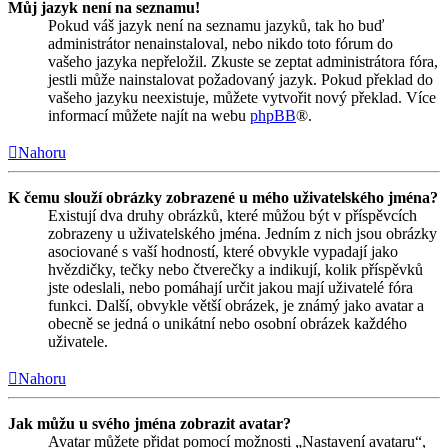
Můj jazyk není na seznamu!
Pokud váš jazyk není na seznamu jazyků, tak ho buď
administrátor nenainstaloval, nebo nikdo toto fórum do
vašeho jazyka nepřeložil. Zkuste se zeptat administrátora fóra,
jestli může nainstalovat požadovaný jazyk. Pokud překlad do
vašeho jazyku neexistuje, můžete vytvořit nový překlad. Více
informací můžete najít na webu
phpBB
®.
Nahoru
K čemu slouží obrázky zobrazené u mého uživatelského jména?
Existují dva druhy obrázků, které můžou být v příspěvcích
zobrazeny u uživatelského jména. Jedním z nich jsou obrázky
asociované s vaší hodností, které obvykle vypadají jako
hvězdičky, tečky nebo čtverečky a indikují, kolik příspěvků
jste odeslali, nebo pomáhají určit jakou mají uživatelé fóra
funkci. Další, obvykle větší obrázek, je známý jako avatar a
obecně se jedná o unikátní nebo osobní obrázek každého
uživatele.
Nahoru
Jak můžu u svého jména zobrazit avatar?
Avatar můžete přidat pomocí možnosti „Nastavení avataru“,