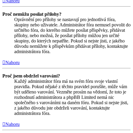
Nahoru
Proč nemůžu posílat přílohy?
Oprávnění pro přílohy se nastavují pro jednotlivá fóra,
skupiny nebo uživatele. Administrátor fóra nemusel povolit do
určitého fóra, do kterého můžete posílat příspěvky, přidávat
přílohy, nebo možná, že posílat přílohy můžou jen určité
skupiny, do kterých nepatříte. Pokud si nejste jisti, z jakého
důvodu nemůžete k příspěvkům přidávat přílohy, kontaktujte
administrátora fóra.
Nahoru
Proč jsem obdržel varování?
Každý administrátor fóra má na svém fóru svoje vlastní
pravidla. Pokud nějaké z těchto pravidel porušíte, může vám
být uděleno varování. Vezměte prosím na vědomí, že toto je
rozhodnutí administrátora a phpBB Limited nemá nic
společného s varováními na daném fóru. Pokud si nejste jisti,
z jakého důvodu jste obdrželi varování, kontaktujte
administrátora fóra.
Nahoru