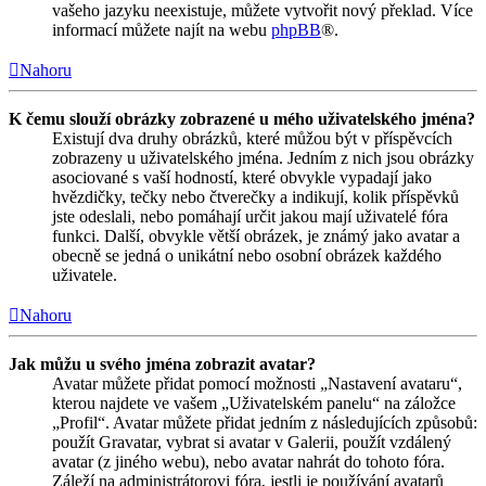
vašeho jazyku neexistuje, můžete vytvořit nový překlad. Více
informací můžete najít na webu
phpBB
®.
Nahoru
K čemu slouží obrázky zobrazené u mého uživatelského jména?
Existují dva druhy obrázků, které můžou být v příspěvcích
zobrazeny u uživatelského jména. Jedním z nich jsou obrázky
asociované s vaší hodností, které obvykle vypadají jako
hvězdičky, tečky nebo čtverečky a indikují, kolik příspěvků
jste odeslali, nebo pomáhají určit jakou mají uživatelé fóra
funkci. Další, obvykle větší obrázek, je známý jako avatar a
obecně se jedná o unikátní nebo osobní obrázek každého
uživatele.
Nahoru
Jak můžu u svého jména zobrazit avatar?
Avatar můžete přidat pomocí možnosti „Nastavení avataru“,
kterou najdete ve vašem „Uživatelském panelu“ na záložce
„Profil“. Avatar můžete přidat jedním z následujících způsobů:
použít Gravatar, vybrat si avatar v Galerii, použít vzdálený
avatar (z jiného webu), nebo avatar nahrát do tohoto fóra.
Záleží na administrátorovi fóra, jestli je používání avatarů