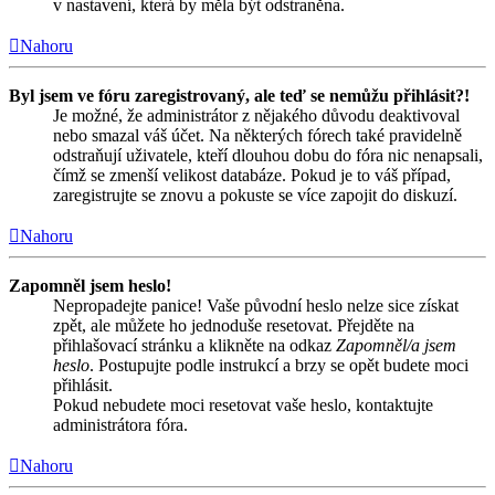
v nastavení, která by měla být odstraněna.
Nahoru
Byl jsem ve fóru zaregistrovaný, ale teď se nemůžu přihlásit?!
Je možné, že administrátor z nějakého důvodu deaktivoval
nebo smazal váš účet. Na některých fórech také pravidelně
odstraňují uživatele, kteří dlouhou dobu do fóra nic nenapsali,
čímž se zmenší velikost databáze. Pokud je to váš případ,
zaregistrujte se znovu a pokuste se více zapojit do diskuzí.
Nahoru
Zapomněl jsem heslo!
Nepropadejte panice! Vaše původní heslo nelze sice získat
zpět, ale můžete ho jednoduše resetovat. Přejděte na
přihlašovací stránku a klikněte na odkaz
Zapomněl/a jsem
heslo
. Postupujte podle instrukcí a brzy se opět budete moci
přihlásit.
Pokud nebudete moci resetovat vaše heslo, kontaktujte
administrátora fóra.
Nahoru