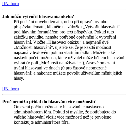
Nahoru
Jak můžu vytvořit hlasování/anketu?
Při posílání nového tématu, nebo při úpravě prvního
příspěvku tématu, klikněte na záložku „Vytvořit hlasování“
pod hlavním formulářem pro text příspěvku. Pokud tuto
záložku nevidíte, nemáte potřebné oprávnění k vytvoření
hlasování. Vložte „Hlasovací otázku“ a nejméně dvě
„Možnosti hlasování“, ujistěte se, že je každá možnost
napsaná v textovém poli na vlastním řádku. Můžete také
nastavit počet možností, které uživatel může během hlasování
vybrat (v poli „Možností na uživatele“), časové omezení
trvání hlasování ve dnech (0 pro časově neomezené
hlasování) a nakonec můžete povolit uživatelům měnit jejich
hlasy.
Nahoru
Proč nemůžu přidat do hlasování více možností?
Omezení počtu možností v hlasování je nastaveno
administrátorem fóra. Pokud si myslíte, že potřebujete do
vašeho hlasování vložit více možností než je povoleno,
kontaktujte administrátora fóra.