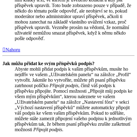
příspěvek upravili. Toto bude zobrazeno pouze v případě, že
někdo do tématu pošle odpověď, ale neobjeví se to, pokud
moderátor nebo administrátor upraví příspěvek, ačkoli ti
mohou zanechat na základě vlastního uvážení vzkaz, proč
příspěvek upravili. Vezměte prosím na vědomí, že normální
uživatelé nemůžou smazat příspěvek, když k němu někdo
pošle odpověď.
Nahoru
Jak můžu přidat ke svým příspěvků podpis?
Abyste mohli přidat podpis k vašim příspěvkům, musíte ho
nejdřív ve vašem „Uživatelském panelu“ na záložce „Profil“
vytvořit. Jakmile ho vytvoříte, můžete při psaní příspěvku
zatrhnout políčko
Připojit podpis
, čímž váš podpis k
příspěvku připojíte. Pomocí možnosti „Připojit můj podpis ke
všem mým příspěvkům“, kterou naleznete ve vašem
„Uživatelském panelu“ na záložce „Nastavení fóra“ v sekci
„Výchozí nastavení příspěvků“ můžete automaticky připojit
váš podpis ke všem vašim příspěvkům. Pokud to uděláte,
můžete stále zamezit připojení vašeho podpisu k jednotlivým
příspěvkům tak, že během psaní příspěvku zrušíte zaškrtnutí
možnosti
Připojit podpis
.