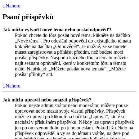
Nahoru
Psaní příspěvků
Jak můžu vytvořit nové téma nebo poslat odpověď?
Pokud chcete do fóra poslat nové téma, klikněte na tlačítko
„Nové téma“. Pro odeslání odpovědi do existujícího tématu
klikněte na tlačítko „Odpovědět“. Je možné, že se budete
muset zaregistrovat a přihlásit předtím, než budete moci
posílat příspěvky. Naspodu každého fóra a tématu můžete
najít seznam oprávnění, které v konkrétním fóru a tématu
máte. Například: „Můžete posílat nová témata“, „Můžete
posílat přílohy“ atd.
Nahoru
Jak můžu upravit nebo smazat příspěvek?
Pokud nejste administrátor nebo moderátor, můžete pouze
upravovat nebo mazat svoje vlastní příspěvky. Příspěvek
můžete upravit po kliknutí na tlačítko „Upravit“, které se
nachází v příslušném příspěvku. Někdy lze upravit příspěvek
jen po omezenou dobu po jeho odeslání. Pokud již někdo na
příspěvek odpověděl a vy se do tématu vrátíte, najdete pod
ním krátký text, ve kterém je uvedeno kolikrát a kdy jste