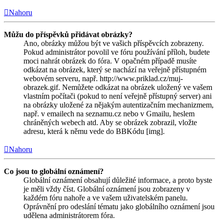
Nahoru
Můžu do příspěvků přidávat obrázky?
Ano, obrázky můžou být ve vašich příspěvcích zobrazeny.
Pokud administrátor povolil ve fóru používání příloh, budete
moci nahrát obrázek do fóra. V opačném případě musíte
odkázat na obrázek, který se nachází na veřejně přístupném
webovém serveru, např. http://www.priklad.cz/muj-
obrazek.gif. Nemůžete odkázat na obrázek uložený ve vašem
vlastním počítači (pokud to není veřejně přístupný server) ani
na obrázky uložené za nějakým autentizačním mechanizmem,
např. v emailech na seznamu.cz nebo v Gmailu, heslem
chráněných webech atd. Aby se obrázek zobrazil, vložte
adresu, která k němu vede do BBKódu [img].
Nahoru
Co jsou to globální oznámení?
Globální oznámení obsahují důležité informace, a proto byste
je měli vždy číst. Globální oznámení jsou zobrazeny v
každém fóru nahoře a ve vašem uživatelském panelu.
Oprávnění pro odeslání tématu jako globálního oznámení jsou
udělena administrátorem fóra.