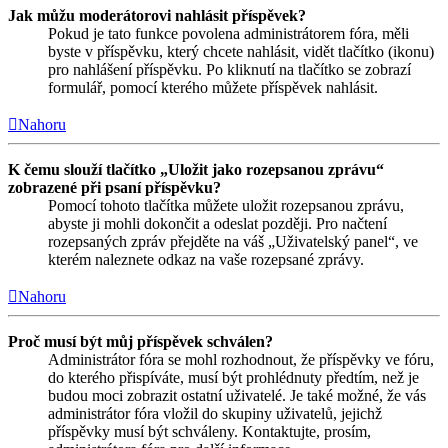
Jak můžu moderátorovi nahlásit příspěvek?
Pokud je tato funkce povolena administrátorem fóra, měli
byste v příspěvku, který chcete nahlásit, vidět tlačítko (ikonu)
pro nahlášení příspěvku. Po kliknutí na tlačítko se zobrazí
formulář, pomocí kterého můžete příspěvek nahlásit.
Nahoru
K čemu slouží tlačítko „Uložit jako rozepsanou zprávu“
zobrazené při psaní příspěvku?
Pomocí tohoto tlačítka můžete uložit rozepsanou zprávu,
abyste ji mohli dokončit a odeslat později. Pro načtení
rozepsaných zpráv přejděte na váš „Uživatelský panel“, ve
kterém naleznete odkaz na vaše rozepsané zprávy.
Nahoru
Proč musí být můj příspěvek schválen?
Administrátor fóra se mohl rozhodnout, že příspěvky ve fóru,
do kterého přispíváte, musí být prohlédnuty předtím, než je
budou moci zobrazit ostatní uživatelé. Je také možné, že vás
administrátor fóra vložil do skupiny uživatelů, jejichž
příspěvky musí být schváleny. Kontaktujte, prosím,