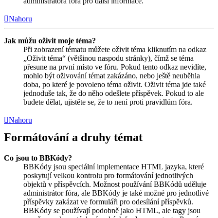
administrátora fóra pro další informace.
Nahoru
Jak můžu oživit moje téma?
Při zobrazení tématu můžete oživit téma kliknutím na odkaz
„Oživit téma“ (většinou naspodu stránky), čímž se téma
přesune na první místo ve fóru. Pokud tento odkaz nevidíte,
mohlo být oživování témat zakázáno, nebo ještě neuběhla
doba, po které je povoleno téma oživit. Oživit téma jde také
jednoduše tak, že do něho odešlete příspěvek. Pokud to ale
budete dělat, ujistěte se, že to není proti pravidlům fóra.
Nahoru
Formátování a druhy témat
Co jsou to BBKódy?
BBKódy jsou speciální implementace HTML jazyka, které
poskytují velkou kontrolu pro formátování jednotlivých
objektů v příspěvcích. Možnost používání BBKódů uděluje
administrátor fóra, ale BBKódy je také možné pro jednotlivé
příspěvky zakázat ve formuláři pro odesílání příspěvků.
BBKódy se používají podobně jako HTML, ale tagy jsou