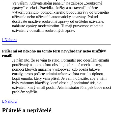
Ve vašem „Uživatelském panelu“ na záložce „Soukromé
zprávy“ v sekci „Pravidla, složky a nastavení“ můžete
vytvořit pravidlo, pomocí kterého budou zprávy od určeného
uživatele nebo uživatelů automaticky smazány. Pokud
dostáváte urážlivé soukromé zprávy od určitého uživatele,
nahlaste zprávy moderátorům. Ti mají pravomoc zabránit
uživateli v odesílání soukromých zpráv.
Nahoru
Přišel mi od někoho na tomto fóru nevyžádaný nebo urážlivý
email!
Je nám líto, že se vám to stalo. Formulář pro odesílání emailů
používaný na tomto fóru obsahuje obranné mechanismy,
pomocí kterých můžeme vystopovat, kdo posílá takové
emaily, proto pošlete administrátorovi fóra email s úplnou
kopií emailu, který vám přišel. Je velmi důležité, aby v něm
byly zahrnuty hlavičky, které obsahují podrobné údaje o
uživateli, který email poslal. Administrátor fóra pak bude moci
problém vyřešit.
Nahoru
Přátelé a nepřátelé