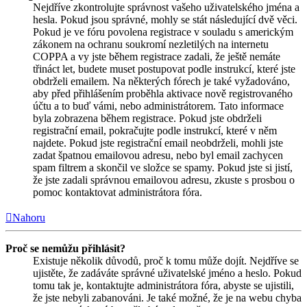
Nejdříve zkontrolujte správnost vašeho uživatelského jména a
hesla. Pokud jsou správné, mohly se stát následující dvě věci.
Pokud je ve fóru povolena registrace v souladu s americkým
zákonem na ochranu soukromí nezletilých na internetu
COPPA a vy jste během registrace zadali, že ještě nemáte
třináct let, budete muset postupovat podle instrukcí, které jste
obdrželi emailem. Na některých fórech je také vyžadováno,
aby před přihlášením proběhla aktivace nově registrovaného
účtu a to buď vámi, nebo administrátorem. Tato informace
byla zobrazena během registrace. Pokud jste obdrželi
registrační email, pokračujte podle instrukcí, které v něm
najdete. Pokud jste registrační email neobdrželi, mohli jste
zadat špatnou emailovou adresu, nebo byl email zachycen
spam filtrem a skončil ve složce se spamy. Pokud jste si jistí,
že jste zadali správnou emailovou adresu, zkuste s prosbou o
pomoc kontaktovat administrátora fóra.
Nahoru
Proč se nemůžu přihlásit?
Existuje několik důvodů, proč k tomu může dojít. Nejdříve se
ujistěte, že zadáváte správné uživatelské jméno a heslo. Pokud
tomu tak je, kontaktujte administrátora fóra, abyste se ujistili,
že jste nebyli zabanováni. Je také možné, že je na webu chyba