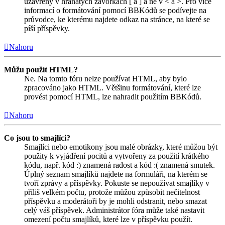
uzavřeny v hranatých závorkách [ a ] a ne v < a >. Pro více
informací o formátování pomocí BBKódů se podívejte na
průvodce, ke kterému najdete odkaz na stránce, na které se
píší příspěvky.
Nahoru
Můžu použít HTML?
Ne. Na tomto fóru nelze používat HTML, aby bylo
zpracováno jako HTML. Většinu formátování, které lze
provést pomocí HTML, lze nahradit použitím BBKódů.
Nahoru
Co jsou to smajlíci?
Smajlíci nebo emotikony jsou malé obrázky, které můžou být
použity k vyjádření pocitů a vytvořeny za použití krátkého
kódu, např. kód :) znamená radost a kód :( znamená smutek.
Úplný seznam smajlíků najdete na formuláři, na kterém se
tvoří zprávy a příspěvky. Pokuste se nepoužívat smajlíky v
příliš velkém počtu, protože můžou způsobit nečitelnost
příspěvku a moderátoři by je mohli odstranit, nebo smazat
celý váš příspěvek. Administrátor fóra může také nastavit
omezení počtu smajlíků, které lze v příspěvku použít.