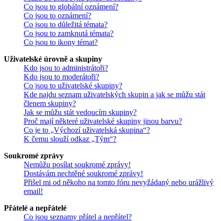
Co jsou to globální oznámení?
Co jsou to oznámení?
Co jsou to důležitá témata?
Co jsou to zamknutá témata?
Co jsou to ikony témat?
Uživatelské úrovně a skupiny
Kdo jsou to administrátoři?
Kdo jsou to moderátoři?
Co jsou to uživatelské skupiny?
Kde najdu seznam uživatelských skupin a jak se můžu stát
členem skupiny?
Jak se můžu stát vedoucím skupiny?
Proč mají některé uživatelské skupiny jinou barvu?
Co je to „Výchozí uživatelská skupina“?
K čemu slouží odkaz „Tým“?
Soukromé zprávy
Nemůžu posílat soukromé zprávy!
Dostávám nechtěné soukromé zprávy!
Přišel mi od někoho na tomto fóru nevyžádaný nebo urážlivý
email!
Přátelé a nepřátelé
Co jsou seznamy přátel a nepřátel?