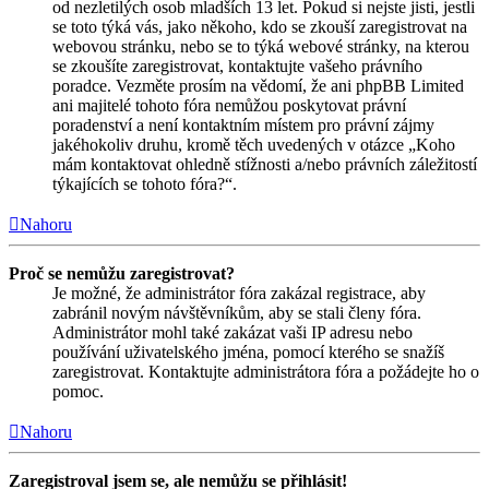
od nezletilých osob mladších 13 let. Pokud si nejste jisti, jestli
se toto týká vás, jako někoho, kdo se zkouší zaregistrovat na
webovou stránku, nebo se to týká webové stránky, na kterou
se zkoušíte zaregistrovat, kontaktujte vašeho právního
poradce. Vezměte prosím na vědomí, že ani phpBB Limited
ani majitelé tohoto fóra nemůžou poskytovat právní
poradenství a není kontaktním místem pro právní zájmy
jakéhokoliv druhu, kromě těch uvedených v otázce „Koho
mám kontaktovat ohledně stížnosti a/nebo právních záležitostí
týkajících se tohoto fóra?“.
Nahoru
Proč se nemůžu zaregistrovat?
Je možné, že administrátor fóra zakázal registrace, aby
zabránil novým návštěvníkům, aby se stali členy fóra.
Administrátor mohl také zakázat vaši IP adresu nebo
používání uživatelského jména, pomocí kterého se snažíš
zaregistrovat. Kontaktujte administrátora fóra a požádejte ho o
pomoc.
Nahoru
Zaregistroval jsem se, ale nemůžu se přihlásit!