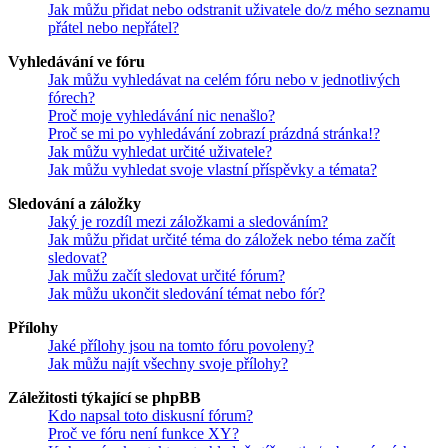
Jak můžu přidat nebo odstranit uživatele do/z mého seznamu
přátel nebo nepřátel?
Vyhledávání ve fóru
Jak můžu vyhledávat na celém fóru nebo v jednotlivých
fórech?
Proč moje vyhledávání nic nenašlo?
Proč se mi po vyhledávání zobrazí prázdná stránka!?
Jak můžu vyhledat určité uživatele?
Jak můžu vyhledat svoje vlastní příspěvky a témata?
Sledování a záložky
Jaký je rozdíl mezi záložkami a sledováním?
Jak můžu přidat určité téma do záložek nebo téma začít
sledovat?
Jak můžu začít sledovat určité fórum?
Jak můžu ukončit sledování témat nebo fór?
Přílohy
Jaké přílohy jsou na tomto fóru povoleny?
Jak můžu najít všechny svoje přílohy?
Záležitosti týkající se phpBB
Kdo napsal toto diskusní fórum?
Proč ve fóru není funkce XY?