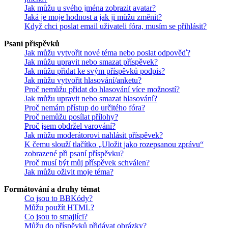
Jak můžu u svého jména zobrazit avatar?
Jaká je moje hodnost a jak ji můžu změnit?
Když chci poslat email uživateli fóra, musím se přihlásit?
Psaní příspěvků
Jak můžu vytvořit nové téma nebo poslat odpověď?
Jak můžu upravit nebo smazat příspěvek?
Jak můžu přidat ke svým příspěvků podpis?
Jak můžu vytvořit hlasování/anketu?
Proč nemůžu přidat do hlasování více možností?
Jak můžu upravit nebo smazat hlasování?
Proč nemám přístup do určitého fóra?
Proč nemůžu posílat přílohy?
Proč jsem obdržel varování?
Jak můžu moderátorovi nahlásit příspěvek?
K čemu slouží tlačítko „Uložit jako rozepsanou zprávu“
zobrazené při psaní příspěvku?
Proč musí být můj příspěvek schválen?
Jak můžu oživit moje téma?
Formátování a druhy témat
Co jsou to BBKódy?
Můžu použít HTML?
Co jsou to smajlíci?
Můžu do příspěvků přidávat obrázky?