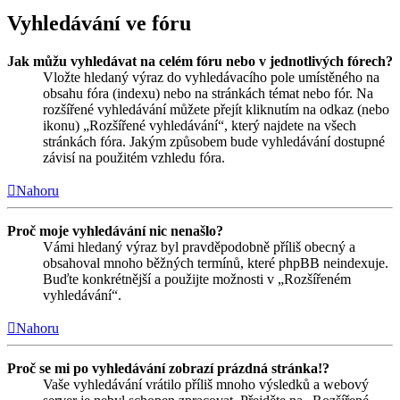
Vyhledávání ve fóru
Jak můžu vyhledávat na celém fóru nebo v jednotlivých fórech?
Vložte hledaný výraz do vyhledávacího pole umístěného na
obsahu fóra (indexu) nebo na stránkách témat nebo fór. Na
rozšířené vyhledávání můžete přejít kliknutím na odkaz (nebo
ikonu) „Rozšířené vyhledávání“, který najdete na všech
stránkách fóra. Jakým způsobem bude vyhledávání dostupné
závisí na použitém vzhledu fóra.
Nahoru
Proč moje vyhledávání nic nenašlo?
Vámi hledaný výraz byl pravděpodobně příliš obecný a
obsahoval mnoho běžných termínů, které phpBB neindexuje.
Buďte konkrétnější a použijte možnosti v „Rozšířeném
vyhledávání“.
Nahoru
Proč se mi po vyhledávání zobrazí prázdná stránka!?
Vaše vyhledávání vrátilo příliš mnoho výsledků a webový