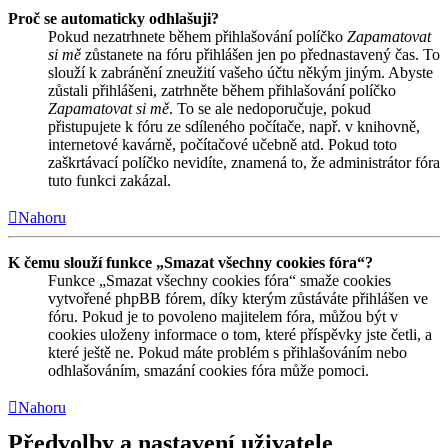
Proč se automaticky odhlašuji?
Pokud nezatrhnete během přihlašování políčko
Zapamatovat
si mě
zůstanete na fóru přihlášen jen po přednastavený čas. To
slouží k zabránění zneužití vašeho účtu někým jiným. Abyste
zůstali přihlášeni, zatrhněte během přihlašování políčko
Zapamatovat si mě
. To se ale nedoporučuje, pokud
přistupujete k fóru ze sdíleného počítače, např. v knihovně,
internetové kavárně, počítačové učebně atd. Pokud toto
zaškrtávací políčko nevidíte, znamená to, že administrátor fóra
tuto funkci zakázal.
Nahoru
K čemu slouží funkce „Smazat všechny cookies fóra“?
Funkce „Smazat všechny cookies fóra“ smaže cookies
vytvořené phpBB fórem, díky kterým zůstáváte přihlášen ve
fóru. Pokud je to povoleno majitelem fóra, můžou být v
cookies uloženy informace o tom, které příspěvky jste četli, a
které ještě ne. Pokud máte problém s přihlašováním nebo
odhlašováním, smazání cookies fóra může pomoci.
Nahoru
Předvolby a nastavení uživatele