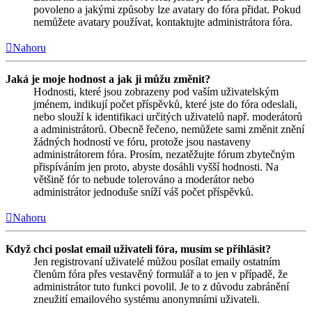
povoleno a jakými způsoby lze avatary do fóra přidat. Pokud
nemůžete avatary používat, kontaktujte administrátora fóra.
Nahoru
Jaká je moje hodnost a jak ji můžu změnit?
Hodnosti, které jsou zobrazeny pod vaším uživatelským
jménem, indikují počet příspěvků, které jste do fóra odeslali,
nebo slouží k identifikaci určitých uživatelů např. moderátorů
a administrátorů. Obecně řečeno, nemůžete sami změnit znění
žádných hodností ve fóru, protože jsou nastaveny
administrátorem fóra. Prosím, nezatěžujte fórum zbytečným
přispíváním jen proto, abyste dosáhli vyšší hodnosti. Na
většině fór to nebude tolerováno a moderátor nebo
administrátor jednoduše sníží váš počet příspěvků.
Nahoru
Když chci poslat email uživateli fóra, musím se přihlásit?
Jen registrovaní uživatelé můžou posílat emaily ostatním
členům fóra přes vestavěný formulář a to jen v případě, že
administrátor tuto funkci povolil. Je to z důvodu zabránění
zneužití emailového systému anonymními uživateli.