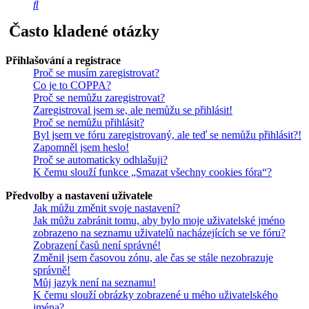
Hledat
Často kladené otázky
Přihlašování a registrace
Proč se musím zaregistrovat?
Co je to COPPA?
Proč se nemůžu zaregistrovat?
Zaregistroval jsem se, ale nemůžu se přihlásit!
Proč se nemůžu přihlásit?
Byl jsem ve fóru zaregistrovaný, ale teď se nemůžu přihlásit?!
Zapomněl jsem heslo!
Proč se automaticky odhlašuji?
K čemu slouží funkce „Smazat všechny cookies fóra“?
Předvolby a nastavení uživatele
Jak můžu změnit svoje nastavení?
Jak můžu zabránit tomu, aby bylo moje uživatelské jméno
zobrazeno na seznamu uživatelů nacházejících se ve fóru?
Zobrazení časů není správné!
Změnil jsem časovou zónu, ale čas se stále nezobrazuje
správně!
Můj jazyk není na seznamu!
K čemu slouží obrázky zobrazené u mého uživatelského
jména?