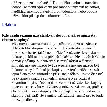
přiřazena různá oprávnění. To umožňuje administrátorům
jednoduše měnit oprávnění pro mnoho uživatelů najednou,
například změnit oprávnění pro moderátory, nebo povolit
uživatelům přístup do soukromého fóra.
Nahoru
Kde najdu seznam uživatelských skupin a jak se můžu stát
členem skupiny?
Všechny uživatelské skupiny můžete zobrazit na záložce
„Uživatelské skupiny“ ve vašem „Uživatelském panelu“.
Pokud se chcete stát členem některé z uživatelských skupin,
pokračujte kliknutím na příslušné tlačítko. Ne do všech skupin
je volný přístup. V některých se musí žádost o členství
schválit, některé můžou být uzavřené a některé můžou být
dokonce skryté. Pokud je skupiny otevřená, můžete se stát
jejím členem po kliknutí na příslušné tlačítko. Pokud členství
ve skupině vyžaduje schválení, můžete o ně požádat
kliknutím na příslušné tlačítko. Vedoucí uživatelské skupiny
bude muset schválit vaši žádost a může se vás zeptat, proč se
chcete stát členem skupiny. Neobtěžujte, prosím, vedoucího
skupiny v případě, že zamítne vaši žádost - určitě pro to bude
mít svoje důvody.