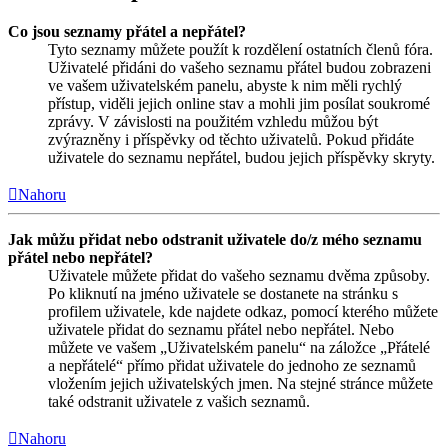
Co jsou seznamy přátel a nepřátel?
Tyto seznamy můžete použít k rozdělení ostatních členů fóra.
Uživatelé přidáni do vašeho seznamu přátel budou zobrazeni
ve vašem uživatelském panelu, abyste k nim měli rychlý
přístup, viděli jejich online stav a mohli jim posílat soukromé
zprávy. V závislosti na použitém vzhledu můžou být
zvýrazněny i příspěvky od těchto uživatelů. Pokud přidáte
uživatele do seznamu nepřátel, budou jejich příspěvky skryty.
Nahoru
Jak můžu přidat nebo odstranit uživatele do/z mého seznamu
přátel nebo nepřátel?
Uživatele můžete přidat do vašeho seznamu dvěma způsoby.
Po kliknutí na jméno uživatele se dostanete na stránku s
profilem uživatele, kde najdete odkaz, pomocí kterého můžete
uživatele přidat do seznamu přátel nebo nepřátel. Nebo
můžete ve vašem „Uživatelském panelu“ na záložce „Přátelé
a nepřátelé“ přímo přidat uživatele do jednoho ze seznamů
vložením jejich uživatelských jmen. Na stejné stránce můžete
také odstranit uživatele z vašich seznamů.
Nahoru