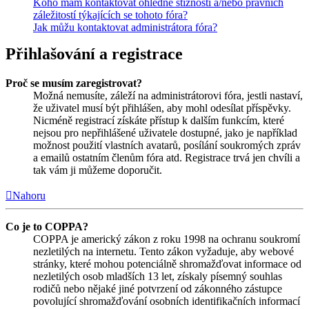
Koho mám kontaktovat ohledně stížnosti a/nebo právních
záležitostí týkajících se tohoto fóra?
Jak můžu kontaktovat administrátora fóra?
Přihlašování a registrace
Proč se musím zaregistrovat?
Možná nemusíte, záleží na administrátorovi fóra, jestli nastaví,
že uživatel musí být přihlášen, aby mohl odesílat příspěvky.
Nicméně registrací získáte přístup k dalším funkcím, které
nejsou pro nepřihlášené uživatele dostupné, jako je například
možnost použití vlastních avatarů, posílání soukromých zpráv
a emailů ostatním členům fóra atd. Registrace trvá jen chvíli a
tak vám ji můžeme doporučit.
Nahoru
Co je to COPPA?
COPPA je americký zákon z roku 1998 na ochranu soukromí
nezletilých na internetu. Tento zákon vyžaduje, aby webové
stránky, které mohou potenciálně shromažďovat informace od
nezletilých osob mladších 13 let, získaly písemný souhlas
rodičů nebo nějaké jiné potvrzení od zákonného zástupce
povolující shromažďování osobních identifikačních informací