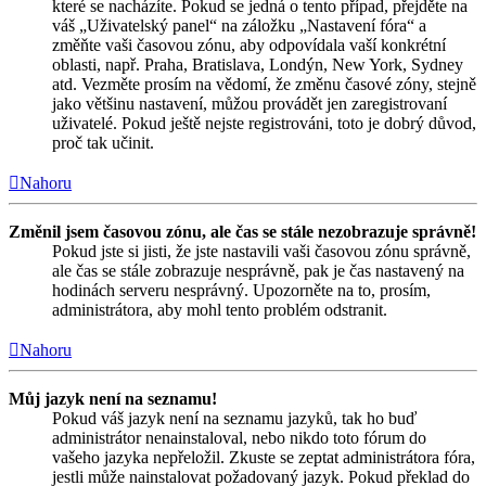
které se nacházíte. Pokud se jedná o tento případ, přejděte na
váš „Uživatelský panel“ na záložku „Nastavení fóra“ a
změňte vaši časovou zónu, aby odpovídala vaší konkrétní
oblasti, např. Praha, Bratislava, Londýn, New York, Sydney
atd. Vezměte prosím na vědomí, že změnu časové zóny, stejně
jako většinu nastavení, můžou provádět jen zaregistrovaní
uživatelé. Pokud ještě nejste registrováni, toto je dobrý důvod,
proč tak učinit.
Nahoru
Změnil jsem časovou zónu, ale čas se stále nezobrazuje správně!
Pokud jste si jisti, že jste nastavili vaši časovou zónu správně,
ale čas se stále zobrazuje nesprávně, pak je čas nastavený na
hodinách serveru nesprávný. Upozorněte na to, prosím,
administrátora, aby mohl tento problém odstranit.
Nahoru
Můj jazyk není na seznamu!
Pokud váš jazyk není na seznamu jazyků, tak ho buď
administrátor nenainstaloval, nebo nikdo toto fórum do
vašeho jazyka nepřeložil. Zkuste se zeptat administrátora fóra,
jestli může nainstalovat požadovaný jazyk. Pokud překlad do