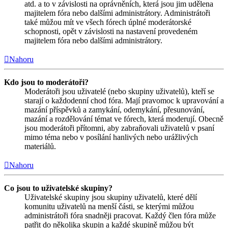
atd. a to v závislosti na oprávněních, která jsou jim udělena
majitelem fóra nebo dalšími administrátory. Administrátoři
také můžou mít ve všech fórech úplné moderátorské
schopnosti, opět v závislosti na nastavení provedeném
majitelem fóra nebo dalšími administrátory.
Nahoru
Kdo jsou to moderátoři?
Moderátoři jsou uživatelé (nebo skupiny uživatelů), kteří se
starají o každodenní chod fóra. Mají pravomoc k upravování a
mazání příspěvků a zamykání, odemykání, přesunování,
mazání a rozdělování témat ve fórech, která moderují. Obecně
jsou moderátoři přítomni, aby zabraňovali uživatelů v psaní
mimo téma nebo v posílání hanlivých nebo urážlivých
materiálů.
Nahoru
Co jsou to uživatelské skupiny?
Uživatelské skupiny jsou skupiny uživatelů, které dělí
komunitu uživatelů na menší části, se kterými můžou
administrátoři fóra snadněji pracovat. Každý člen fóra může
patřit do několika skupin a každé skupině můžou být