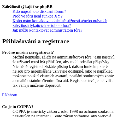
Záležitosti týkající se phpBB
Kdo napsal toto diskusní fórum?
Proč ve fóru není funkce XY?
Koho mám kontaktovat ohledně stížnosti a/nebo právních
záležitostí týkajících se tohoto fóra?
Jak můžu kontaktovat administrátora fóra?
Přihlašování a registrace
Proč se musím zaregistrovat?
Možná nemusíte, záleží na administrátorovi fóra, jestli nastaví,
že uživatel musí být přihlášen, aby mohl odesílat příspěvky.
Nicméně registrací získáte přístup k dalším funkcím, které
nejsou pro nepřihlášené uživatele dostupné, jako je například
možnost použití vlastních avatarů, posílání soukromých zpráv
a emailů ostatním členům fóra atd. Registrace trvá jen chvíli a
tak vám ji můžeme doporučit.
Nahoru
Co je to COPPA?
COPPA je americký zákon z roku 1998 na ochranu soukromí
nezletilých na internetu. Tento zákon vyžaduje, aby webové