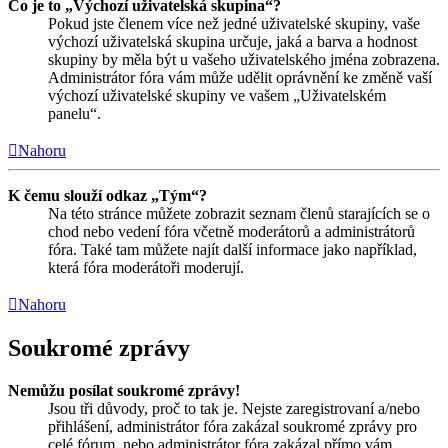
Co je to „Výchozí uživatelská skupina“?
Pokud jste členem více než jedné uživatelské skupiny, vaše
výchozí uživatelská skupina určuje, jaká a barva a hodnost
skupiny by měla být u vašeho uživatelského jména zobrazena.
Administrátor fóra vám může udělit oprávnění ke změně vaší
výchozí uživatelské skupiny ve vašem „Uživatelském
panelu“.
Nahoru
K čemu slouží odkaz „Tým“?
Na této stránce můžete zobrazit seznam členů starajících se o
chod nebo vedení fóra včetně moderátorů a administrátorů
fóra. Také tam můžete najít další informace jako například,
která fóra moderátoři moderují.
Nahoru
Soukromé zprávy
Nemůžu posílat soukromé zprávy!
Jsou tři důvody, proč to tak je. Nejste zaregistrovaní a/nebo
přihlášení, administrátor fóra zakázal soukromé zprávy pro
celé fórum, nebo administrátor fóra zakázal přímo vám