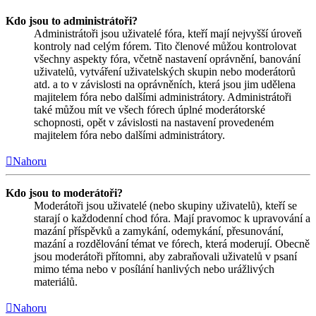
Kdo jsou to administrátoři?
Administrátoři jsou uživatelé fóra, kteří mají nejvyšší úroveň
kontroly nad celým fórem. Tito členové můžou kontrolovat
všechny aspekty fóra, včetně nastavení oprávnění, banování
uživatelů, vytváření uživatelských skupin nebo moderátorů
atd. a to v závislosti na oprávněních, která jsou jim udělena
majitelem fóra nebo dalšími administrátory. Administrátoři
také můžou mít ve všech fórech úplné moderátorské
schopnosti, opět v závislosti na nastavení provedeném
majitelem fóra nebo dalšími administrátory.
Nahoru
Kdo jsou to moderátoři?
Moderátoři jsou uživatelé (nebo skupiny uživatelů), kteří se
starají o každodenní chod fóra. Mají pravomoc k upravování a
mazání příspěvků a zamykání, odemykání, přesunování,
mazání a rozdělování témat ve fórech, která moderují. Obecně
jsou moderátoři přítomni, aby zabraňovali uživatelů v psaní
mimo téma nebo v posílání hanlivých nebo urážlivých
materiálů.
Nahoru