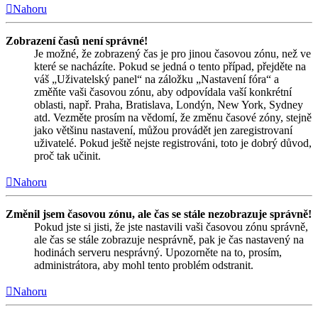
Nahoru
Zobrazení časů není správné!
Je možné, že zobrazený čas je pro jinou časovou zónu, než ve
které se nacházíte. Pokud se jedná o tento případ, přejděte na
váš „Uživatelský panel“ na záložku „Nastavení fóra“ a
změňte vaši časovou zónu, aby odpovídala vaší konkrétní
oblasti, např. Praha, Bratislava, Londýn, New York, Sydney
atd. Vezměte prosím na vědomí, že změnu časové zóny, stejně
jako většinu nastavení, můžou provádět jen zaregistrovaní
uživatelé. Pokud ještě nejste registrováni, toto je dobrý důvod,
proč tak učinit.
Nahoru
Změnil jsem časovou zónu, ale čas se stále nezobrazuje správně!
Pokud jste si jisti, že jste nastavili vaši časovou zónu správně,
ale čas se stále zobrazuje nesprávně, pak je čas nastavený na
hodinách serveru nesprávný. Upozorněte na to, prosím,
administrátora, aby mohl tento problém odstranit.
Nahoru