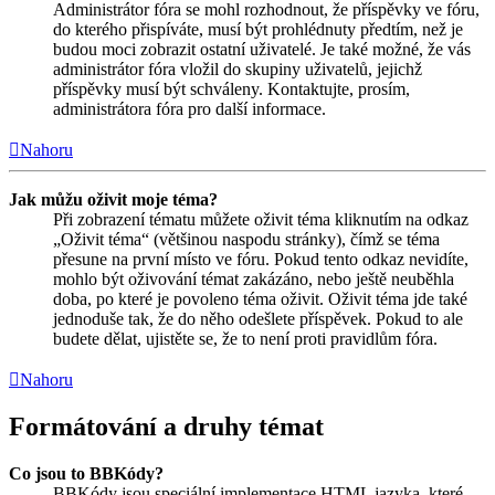
Administrátor fóra se mohl rozhodnout, že příspěvky ve fóru,
do kterého přispíváte, musí být prohlédnuty předtím, než je
budou moci zobrazit ostatní uživatelé. Je také možné, že vás
administrátor fóra vložil do skupiny uživatelů, jejichž
příspěvky musí být schváleny. Kontaktujte, prosím,
administrátora fóra pro další informace.
Nahoru
Jak můžu oživit moje téma?
Při zobrazení tématu můžete oživit téma kliknutím na odkaz
„Oživit téma“ (většinou naspodu stránky), čímž se téma
přesune na první místo ve fóru. Pokud tento odkaz nevidíte,
mohlo být oživování témat zakázáno, nebo ještě neuběhla
doba, po které je povoleno téma oživit. Oživit téma jde také
jednoduše tak, že do něho odešlete příspěvek. Pokud to ale
budete dělat, ujistěte se, že to není proti pravidlům fóra.
Nahoru
Formátování a druhy témat
Co jsou to BBKódy?
BBKódy jsou speciální implementace HTML jazyka, které