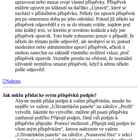
upravovat nebo mazat svoje vlastní příspěvky. Příspěvek
můžete upravit po kliknutí na tlačítko „Upravit“, které se
nachází v příslušném příspěvku. Někdy lze upravit příspěvek
jen po omezenou dobu po jeho odeslání. Pokud již někdo na
příspěvek odpověděl a vy se do tématu vrátíte, najdete pod
ním krátký text, ve kterém je uvedeno kolikrát a kdy jste
příspěvek upravili. Toto bude zobrazeno pouze v případě, že
někdo do tématu pošle odpověď, ale neobjeví se to, pokud
moderátor nebo administrátor upraví příspěvek, ačkoli ti
mohou zanechat na základě vlastního uvážení vzkaz, proč
příspěvek upravili. Vezměte prosím na vědomí, že normální
uživatelé nemůžou smazat příspěvek, když k němu někdo
pošle odpověď.
Nahoru
Jak můžu přidat ke svým příspěvků podpis?
Abyste mohli přidat podpis k vašim příspěvkům, musíte ho
nejdřív ve vašem „Uživatelském panelu“ na záložce „Profil“
vytvořit. Jakmile ho vytvoříte, můžete při psaní příspěvku
zatrhnout políčko
Připojit podpis
, čímž váš podpis k
příspěvku připojíte. Pomocí možnosti „Připojit můj podpis ke
všem mým příspěvkům“, kterou naleznete ve vašem
„Uživatelském panelu“ na záložce „Nastavení fóra“ v sekci