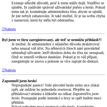
Existuje několik důvodů, proč k tomu může dojít. Nejdříve se
ujistěte, že zadáváte správné uživatelské jméno a heslo. Pokud
tomu tak je, kontaktujte administrátora fóra, abyste se ujistili,
že jste nebyli zabanováni. Je také možné, že je na webu chyba
v nastavení, která by měla být odstraněna.
Nahoru
Byl jsem ve fóru zaregistrovaný, ale teď se nemůžu přihlásit?!
Je možné, že administrátor z nějakého důvodu deaktivoval
nebo smazal váš účet. Na některých fórech také pravidelně
odstraňují uživatele, kteří dlouhou dobu do fóra nic nenapsali,
čímž se zmenší velikost databáze. Pokud je to váš případ,
zaregistrujte se znovu a pokuste se více zapojit do diskuzí.
Nahoru
Zapomněl jsem heslo!
Nepropadejte panice! Vaše původní heslo nelze sice získat
zpět, ale můžete ho jednoduše resetovat. Přejděte na
přihlašovací stránku a klikněte na odkaz
Zapomněl/a jsem
heslo
. Postupujte podle instrukcí a brzy se opět budete moci
přihlásit.
Pokud nebudete moci resetovat vaše heslo, kontaktujte