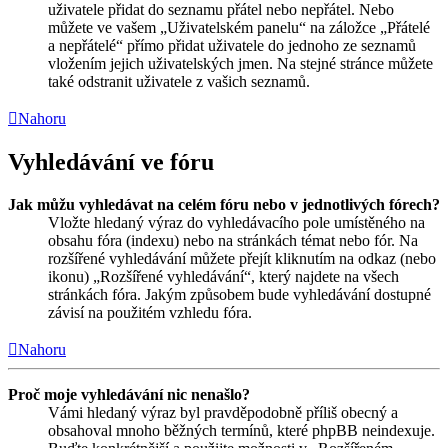
uživatele přidat do seznamu přátel nebo nepřátel. Nebo
můžete ve vašem „Uživatelském panelu“ na záložce „Přátelé
a nepřátelé“ přímo přidat uživatele do jednoho ze seznamů
vložením jejich uživatelských jmen. Na stejné stránce můžete
také odstranit uživatele z vašich seznamů.
Nahoru
Vyhledávání ve fóru
Jak můžu vyhledávat na celém fóru nebo v jednotlivých fórech?
Vložte hledaný výraz do vyhledávacího pole umístěného na
obsahu fóra (indexu) nebo na stránkách témat nebo fór. Na
rozšířené vyhledávání můžete přejít kliknutím na odkaz (nebo
ikonu) „Rozšířené vyhledávání“, který najdete na všech
stránkách fóra. Jakým způsobem bude vyhledávání dostupné
závisí na použitém vzhledu fóra.
Nahoru
Proč moje vyhledávání nic nenašlo?
Vámi hledaný výraz byl pravděpodobně příliš obecný a
obsahoval mnoho běžných termínů, které phpBB neindexuje.