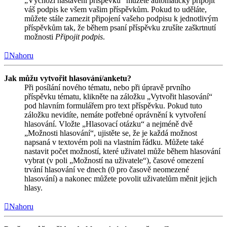
„Výchozí nastavení příspěvků“ můžete automaticky připojit
váš podpis ke všem vašim příspěvkům. Pokud to uděláte,
můžete stále zamezit připojení vašeho podpisu k jednotlivým
příspěvkům tak, že během psaní příspěvku zrušíte zaškrtnutí
možnosti
Připojit podpis
.
Nahoru
Jak můžu vytvořit hlasování/anketu?
Při posílání nového tématu, nebo při úpravě prvního
příspěvku tématu, klikněte na záložku „Vytvořit hlasování“
pod hlavním formulářem pro text příspěvku. Pokud tuto
záložku nevidíte, nemáte potřebné oprávnění k vytvoření
hlasování. Vložte „Hlasovací otázku“ a nejméně dvě
„Možnosti hlasování“, ujistěte se, že je každá možnost
napsaná v textovém poli na vlastním řádku. Můžete také
nastavit počet možností, které uživatel může během hlasování
vybrat (v poli „Možností na uživatele“), časové omezení
trvání hlasování ve dnech (0 pro časově neomezené
hlasování) a nakonec můžete povolit uživatelům měnit jejich
hlasy.
Nahoru