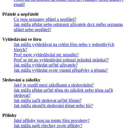
email!
Přátelé a nepřátelé
Co jsou seznamy přátel a nepřátel?
Jak můžu přidat nebo odstranit uživatele do/z mého seznamu
přátel nebo nepřátel?
Vyhledávání ve fóru
Jak můžu vyhledávat na celém fóru nebo v jednotlivých
fórech?
Proč moje vyhledávání nic nenašlo?
Proč se mi po vyhledávání zobrazí prázdná stránka!?
Jak můžu vyhledat určité uživatele?
Jak můžu vyhledat svoje vlastní příspěvky a témata?
Sledování a záložky
Jaký je rozdíl mezi záložkami a sledováním?
Jak můžu přidat určité téma do záložek nebo téma začít
sledovat?
Jak můžu začít sledovat určité fórum?
Jak můžu ukončit sledování témat nebo fór?
Přílohy
Jaké přílohy jsou na tomto fóru povoleny?
Jak můžu najít všechny svoje přílohy?