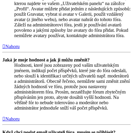
kterou najdete ve vašem „Uživatelském panelu“ na záložce
„Profil“. Avatar můžete přidat jedním z následujících způsobů:
použít Gravatar, vybrat si avatar v Galerii, použít vzdálený
avatar (z jiného webu), nebo avatar nahrát do tohoto fóra.
Záleží na administrátorovi fóra, jestli je používání avatarů
povoleno a jakými způsoby lze avatary do fóra přidat. Pokud
nemůžete avatary používat, kontaktujte administrátora fóra.
Nahoru
Jaká je moje hodnost a jak ji můžu změnit?
Hodnosti, které jsou zobrazeny pod vaším uživatelským
jménem, indikují počet příspěvků, které jste do fóra odeslali,
nebo slouží k identifikaci určitých uživatelů např. moderátorů
a administrátorů. Obecně řečeno, nemůžete sami změnit znění
žádných hodností ve fóru, protože jsou nastaveny
administrátorem fóra. Prosím, nezatěžujte fórum zbytečným
přispíváním jen proto, abyste dosáhli vyšší hodnosti. Na
většině fór to nebude tolerováno a moderátor nebo
administrátor jednoduše sníží váš počet příspěvků.
Nahoru
Když chci poslat email uživateli fóra, musím se přihlásit?