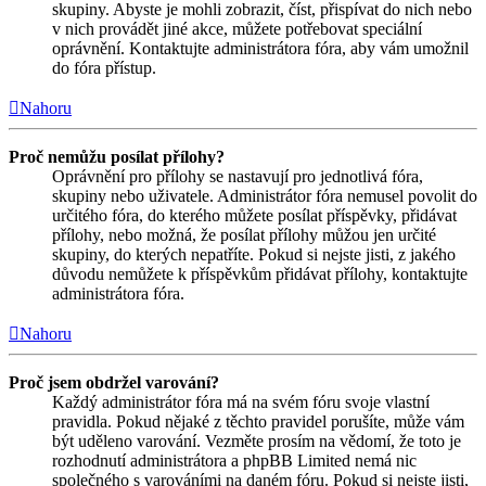
skupiny. Abyste je mohli zobrazit, číst, přispívat do nich nebo
v nich provádět jiné akce, můžete potřebovat speciální
oprávnění. Kontaktujte administrátora fóra, aby vám umožnil
do fóra přístup.
Nahoru
Proč nemůžu posílat přílohy?
Oprávnění pro přílohy se nastavují pro jednotlivá fóra,
skupiny nebo uživatele. Administrátor fóra nemusel povolit do
určitého fóra, do kterého můžete posílat příspěvky, přidávat
přílohy, nebo možná, že posílat přílohy můžou jen určité
skupiny, do kterých nepatříte. Pokud si nejste jisti, z jakého
důvodu nemůžete k příspěvkům přidávat přílohy, kontaktujte
administrátora fóra.
Nahoru
Proč jsem obdržel varování?
Každý administrátor fóra má na svém fóru svoje vlastní
pravidla. Pokud nějaké z těchto pravidel porušíte, může vám
být uděleno varování. Vezměte prosím na vědomí, že toto je
rozhodnutí administrátora a phpBB Limited nemá nic
společného s varováními na daném fóru. Pokud si nejste jisti,