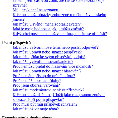
Změnil jsem časovou zónu, ale čas se stále nezobrazuje
správně!
Můj jazyk není na seznamu!
K čemu slouží obrázky zobrazené u mého uživatelského
jména?
Jak můžu u svého jména zobrazit avatar?
Jaká je moje hodnost a jak ji můžu změnit?
Když chci poslat email uživateli fóra, musím se přihlásit?
Psaní příspěvků
Jak můžu vytvořit nové téma nebo poslat odpověď?
Jak můžu upravit nebo smazat příspěvek?
Jak můžu přidat ke svým příspěvků podpis?
Jak můžu vytvořit hlasování/anketu?
Proč nemůžu přidat do hlasování více možností?
Jak můžu upravit nebo smazat hlasování?
Proč nemám přístup do určitého fóra?
Proč nemůžu posílat přílohy?
Proč jsem obdržel varování?
Jak můžu moderátorovi nahlásit příspěvek?
K čemu slouží tlačítko „Uložit jako rozepsanou zprávu“
zobrazené při psaní příspěvku?
Proč musí být můj příspěvek schválen?
Jak můžu oživit moje téma?
Formátování a druhy témat