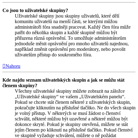
Co jsou to uživatelské skupiny?
Uživatelské skupiny jsou skupiny uživatelů, které dělí
komunitu uživatelů na menší části, se kterými můžou
administrátoři fóra snadněji pracovat. Každý člen fóra může
patřit do několika skupin a každé skupině můžou být
přiřazena různá oprávnění. To umožňuje administrátorům
jednoduše měnit oprávnění pro mnoho uživatelů najednou,
například změnit oprávnění pro moderátory, nebo povolit
uživatelům přístup do soukromého fóra.
Nahoru
Kde najdu seznam uživatelských skupin a jak se můžu stát
členem skupiny?
Všechny uživatelské skupiny můžete zobrazit na záložce
„Uživatelské skupiny“ ve vašem „Uživatelském panelu“.
Pokud se chcete stát členem některé z uživatelských skupin,
pokračujte kliknutím na příslušné tlačítko. Ne do všech skupin
je volný přístup. V některých se musí žádost o členství
schválit, některé můžou být uzavřené a některé můžou být
dokonce skryté. Pokud je skupiny otevřená, můžete se stát
jejím členem po kliknutí na příslušné tlačítko. Pokud členství
ve skupině vyžaduje schválení, můžete o ně požádat