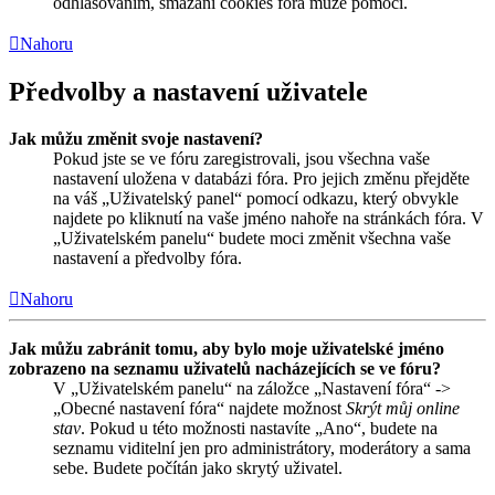
odhlašováním, smazání cookies fóra může pomoci.
Nahoru
Předvolby a nastavení uživatele
Jak můžu změnit svoje nastavení?
Pokud jste se ve fóru zaregistrovali, jsou všechna vaše
nastavení uložena v databázi fóra. Pro jejich změnu přejděte
na váš „Uživatelský panel“ pomocí odkazu, který obvykle
najdete po kliknutí na vaše jméno nahoře na stránkách fóra. V
„Uživatelském panelu“ budete moci změnit všechna vaše
nastavení a předvolby fóra.
Nahoru
Jak můžu zabránit tomu, aby bylo moje uživatelské jméno
zobrazeno na seznamu uživatelů nacházejících se ve fóru?
V „Uživatelském panelu“ na záložce „Nastavení fóra“ ->
„Obecné nastavení fóra“ najdete možnost
Skrýt můj online
stav
. Pokud u této možnosti nastavíte „Ano“, budete na
seznamu viditelní jen pro administrátory, moderátory a sama
sebe. Budete počítán jako skrytý uživatel.