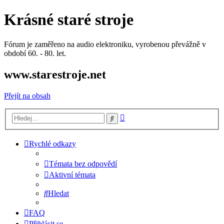
Krásné staré stroje
Fórum je zaměřeno na audio elektroniku, vyrobenou převážně v
období 60. - 80. let.
www.starestroje.net
Přejít na obsah
Pokročilé
Hledat
hledání
Rychlé odkazy
Témata bez odpovědí
Aktivní témata
Hledat
FAQ
Přihlásit se