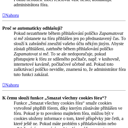
administrátora fóra.
Nahoru
Proč se automaticky odhlašuji?
Pokud nezatrhnete během přihlašování políčko
Zapamatovat
si mě
zůstanete na fóru přihlášen jen po přednastavený čas. To
slouží k zabránění zneužití vašeho účtu někým jiným. Abyste
zůstali přihlášeni, zatrhněte během přihlašování políčko
Zapamatovat si mě
. To se ale nedoporučuje, pokud
přistupujete k fóru ze sdíleného počítače, např. v knihovně,
internetové kavárně, počítačové učebně atd. Pokud toto
zaškrtávací políčko nevidíte, znamená to, že administrátor fóra
tuto funkci zakázal.
Nahoru
K čemu slouží funkce „Smazat všechny cookies fóra“?
Funkce „Smazat všechny cookies fóra“ smaže cookies
vytvořené phpBB fórem, díky kterým zůstáváte přihlášen ve
fóru. Pokud je to povoleno majitelem fóra, můžou být v
cookies uloženy informace o tom, které příspěvky jste četli, a
které ještě ne. Pokud máte problém s přihlašováním nebo