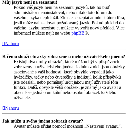
Můj jazyk není na seznamu!
Pokud váš jazyk není na seznamu jazyků, tak ho buď
administrátor nenainstaloval, nebo nikdo toto fórum do
vašeho jazyka nepřeložil. Zkuste se zeptat administrátora fóra,
jestli může nainstalovat požadovaný jazyk. Pokud překlad do
vašeho jazyku neexistuje, můžete vytvořit nový překlad. Více
informací můžete najít na webu
phpBB
®.
Nahoru
K čemu slouží obrázky zobrazené u mého uživatelského jména?
Existují dva druhy obrázků, které můžou být v příspěvcích
zobrazeny u uživatelského jména. Jedním z nich jsou obrázky
asociované s vaší hodností, které obvykle vypadají jako
hvězdičky, tečky nebo čtverečky a indikují, kolik příspěvků
jste odeslali, nebo pomáhají určit jakou mají uživatelé fóra
funkci. Další, obvykle větší obrázek, je známý jako avatar a
obecně se jedná o unikátní nebo osobní obrázek každého
uživatele.
Nahoru
Jak můžu u svého jména zobrazit avatar?
Avatar můžete přidat pomocí možnosti „Nastavení avataru“,