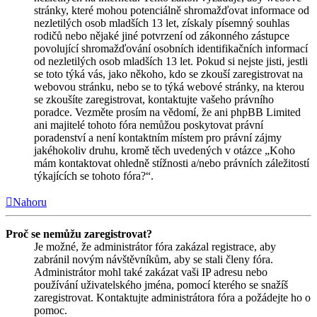
stránky, které mohou potenciálně shromažďovat informace od
nezletilých osob mladších 13 let, získaly písemný souhlas
rodičů nebo nějaké jiné potvrzení od zákonného zástupce
povolující shromažďování osobních identifikačních informací
od nezletilých osob mladších 13 let. Pokud si nejste jisti, jestli
se toto týká vás, jako někoho, kdo se zkouší zaregistrovat na
webovou stránku, nebo se to týká webové stránky, na kterou
se zkoušíte zaregistrovat, kontaktujte vašeho právního
poradce. Vezměte prosím na vědomí, že ani phpBB Limited
ani majitelé tohoto fóra nemůžou poskytovat právní
poradenství a není kontaktním místem pro právní zájmy
jakéhokoliv druhu, kromě těch uvedených v otázce „Koho
mám kontaktovat ohledně stížnosti a/nebo právních záležitostí
týkajících se tohoto fóra?“.
Nahoru
Proč se nemůžu zaregistrovat?
Je možné, že administrátor fóra zakázal registrace, aby
zabránil novým návštěvníkům, aby se stali členy fóra.
Administrátor mohl také zakázat vaši IP adresu nebo
používání uživatelského jména, pomocí kterého se snažíš
zaregistrovat. Kontaktujte administrátora fóra a požádejte ho o
pomoc.