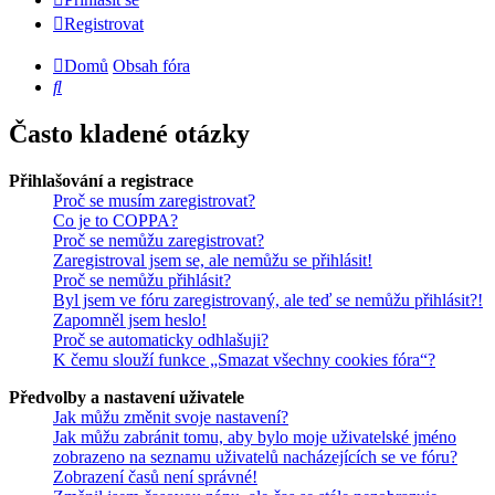
Registrovat
Domů
Obsah fóra
Hledat
Často kladené otázky
Přihlašování a registrace
Proč se musím zaregistrovat?
Co je to COPPA?
Proč se nemůžu zaregistrovat?
Zaregistroval jsem se, ale nemůžu se přihlásit!
Proč se nemůžu přihlásit?
Byl jsem ve fóru zaregistrovaný, ale teď se nemůžu přihlásit?!
Zapomněl jsem heslo!
Proč se automaticky odhlašuji?
K čemu slouží funkce „Smazat všechny cookies fóra“?
Předvolby a nastavení uživatele
Jak můžu změnit svoje nastavení?
Jak můžu zabránit tomu, aby bylo moje uživatelské jméno
zobrazeno na seznamu uživatelů nacházejících se ve fóru?
Zobrazení časů není správné!