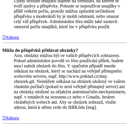
Úplný seznam smajlíků najdete na formuláři, na kterém se
tvoří zprávy a příspěvky. Pokuste se nepoužívat smajlíky v
příliš velkém počtu, protože můžou způsobit nečitelnost
příspěvku a moderátoři by je mohli odstranit, nebo smazat
celý váš příspěvek. Administrátor fóra může také nastavit
omezení počtu smajlíků, které lze v příspěvku použít.
Nahoru
Můžu do příspěvků přidávat obrázky?
Ano, obrázky můžou být ve vašich příspěvcích zobrazeny.
Pokud administrátor povolil ve fóru používání příloh, budete
moci nahrát obrázek do fóra. V opačném případě musíte
odkázat na obrázek, který se nachází na veřejně přístupném
webovém serveru, např. http://www.priklad.cz/muj-
obrazek.gif. Nemůžete odkázat na obrázek uložený ve vašem
vlastním počítači (pokud to není veřejně přístupný server) ani
na obrázky uložené za nějakým autentizačním mechanizmem,
např. v emailech na seznamu.cz nebo v Gmailu, heslem
chráněných webech atd. Aby se obrázek zobrazil, vložte
adresu, která k němu vede do BBKódu [img].
Nahoru