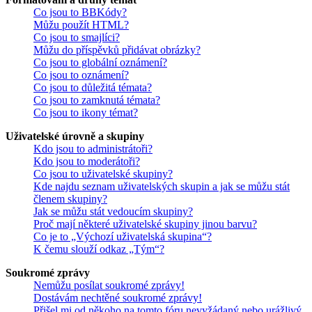
Co jsou to BBKódy?
Můžu použít HTML?
Co jsou to smajlíci?
Můžu do příspěvků přidávat obrázky?
Co jsou to globální oznámení?
Co jsou to oznámení?
Co jsou to důležitá témata?
Co jsou to zamknutá témata?
Co jsou to ikony témat?
Uživatelské úrovně a skupiny
Kdo jsou to administrátoři?
Kdo jsou to moderátoři?
Co jsou to uživatelské skupiny?
Kde najdu seznam uživatelských skupin a jak se můžu stát
členem skupiny?
Jak se můžu stát vedoucím skupiny?
Proč mají některé uživatelské skupiny jinou barvu?
Co je to „Výchozí uživatelská skupina“?
K čemu slouží odkaz „Tým“?
Soukromé zprávy
Nemůžu posílat soukromé zprávy!
Dostávám nechtěné soukromé zprávy!
Přišel mi od někoho na tomto fóru nevyžádaný nebo urážlivý