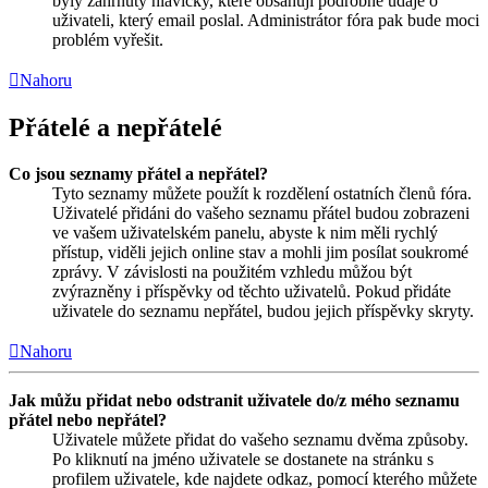
byly zahrnuty hlavičky, které obsahují podrobné údaje o
uživateli, který email poslal. Administrátor fóra pak bude moci
problém vyřešit.
Nahoru
Přátelé a nepřátelé
Co jsou seznamy přátel a nepřátel?
Tyto seznamy můžete použít k rozdělení ostatních členů fóra.
Uživatelé přidáni do vašeho seznamu přátel budou zobrazeni
ve vašem uživatelském panelu, abyste k nim měli rychlý
přístup, viděli jejich online stav a mohli jim posílat soukromé
zprávy. V závislosti na použitém vzhledu můžou být
zvýrazněny i příspěvky od těchto uživatelů. Pokud přidáte
uživatele do seznamu nepřátel, budou jejich příspěvky skryty.
Nahoru
Jak můžu přidat nebo odstranit uživatele do/z mého seznamu
přátel nebo nepřátel?
Uživatele můžete přidat do vašeho seznamu dvěma způsoby.
Po kliknutí na jméno uživatele se dostanete na stránku s
profilem uživatele, kde najdete odkaz, pomocí kterého můžete