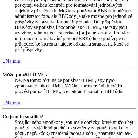
poskytují velkou kontrolu pro formátování jednotlivých
objektů v příspěvcích. Možnost používání BBKódů uděluje
administrátor fóra, ale BBKódy je také možné pro jednotlivé
příspěvky zakázat ve formuláři pro odesílání příspěvků.
BBKódy se používají podobně jako HTML, ale tagy jsou
uzavřeny v hranatých závorkách [ a ] a ne v < a >. Pro více
informací o formátování pomocí BBKódů se podívejte na
průvodce, ke kterému najdete odkaz na stránce, na které se
píší příspěvky.
Nahoru
Můžu použít HTML?
Ne. Na tomto fóru nelze používat HTML, aby bylo
zpracováno jako HTML. Většinu formátování, které lze
provést pomocí HTML, lze nahradit použitím BBKódů.
Nahoru
Co jsou to smajlíci?
Smajlíci nebo emotikony jsou malé obrázky, které můžou být
použity k vyjádření pocitů a vytvořeny za použití krátkého
kódu, např. kód :) znamená radost a kód :( znamená smutek.