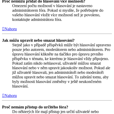
Proč nemůžu přidat do hlasování více možností?
Omezení počtu možností v hlasování je nastaveno
administrátorem fóra. Pokud si myslíte, že potřebujete do
vašeho hlasování vložit více možností než je povoleno,
kontaktujte administrátora fóra.
Nahoru
Jak můžu upravit nebo smazat hlasování?
Stejně jako v případě příspěvků může být hlasování upraveno
pouze jeho autorem, moderátorem nebo administrátorem. Pro
úpravu hlasování klikněte na tlačítko pro úpravu prvního
příspěvku v tématu, ke kterému je hlasování vždy připojeno.
Pokud zatím nikdo nehlasoval, uživatelé můžou smazat
hlasování nebo v něm upravit jakoukoliv možnost. Pokud ale
již uživatelé hlasovali, jen administrátoři nebo moderátoři
můžou upravit nebo smazat hlasování. To zabrání tomu, aby
byly možnosti hlasování změněny v ještě neukončeném
hlasování.
Nahoru
Proč nemám přístup do určitého fóra?
Do některých fór mají přístup jen určití uživatelé nebo