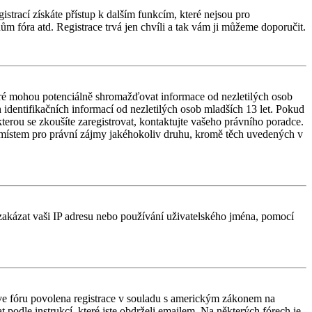
istrací získáte přístup k dalším funkcím, které nejsou pro
ům fóra atd. Registrace trvá jen chvíli a tak vám ji můžeme doporučit.
ré mohou potenciálně shromažďovat informace od nezletilých osob
identifikačních informací od nezletilých osob mladších 13 let. Pokud
 kterou se zkoušíte zaregistrovat, kontaktujte vašeho právního poradce.
 místem pro právní zájmy jakéhokoliv druhu, kromě těch uvedených v
é zakázat vaši IP adresu nebo používání uživatelského jména, pomocí
e ve fóru povolena registrace v souladu s americkým zákonem na
 podle instrukcí, které jste obdrželi emailem. Na některých fórech je