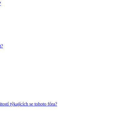
?
t?
ostí týkajících se tohoto fóra?