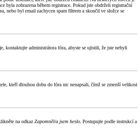
e byla zobrazena během registrace. Pokud jste obdrželi registrační
esu, nebo byl email zachycen spam filtrem a skončil ve složce se
kontaktujte administrátora fóra, abyste se ujistili, že jste nebyli
le, kteří dlouhou dobu do fóra nic nenapsali, čímž se zmenší velikost
 klikněte na odkaz
Zapomněl/a jsem heslo
. Postupujte podle instrukcí a