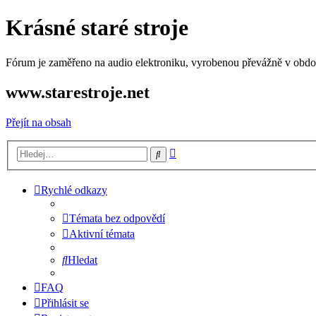
Krásné staré stroje
Fórum je zaměřeno na audio elektroniku, vyrobenou převážně v období
www.starestroje.net
Přejít na obsah
Pokročilé
Hledat
hledání
Rychlé odkazy
Témata bez odpovědí
Aktivní témata
Hledat
FAQ
Přihlásit se