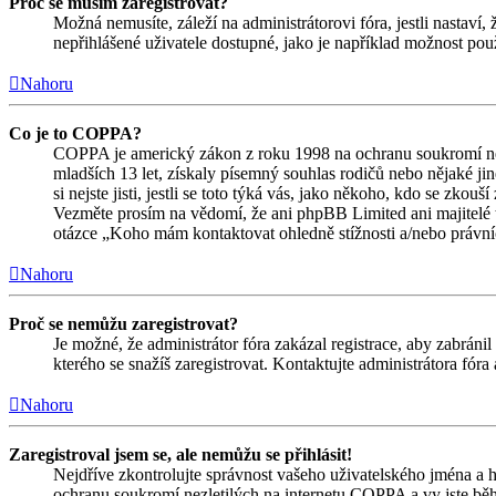
Proč se musím zaregistrovat?
Možná nemusíte, záleží na administrátorovi fóra, jestli nastaví,
nepřihlášené uživatele dostupné, jako je například možnost použ
Nahoru
Co je to COPPA?
COPPA je americký zákon z roku 1998 na ochranu soukromí nez
mladších 13 let, získaly písemný souhlas rodičů nebo nějaké j
si nejste jisti, jestli se toto týká vás, jako někoho, kdo se zk
Vezměte prosím na vědomí, že ani phpBB Limited ani majitelé 
otázce „Koho mám kontaktovat ohledně stížnosti a/nebo právních 
Nahoru
Proč se nemůžu zaregistrovat?
Je možné, že administrátor fóra zakázal registrace, aby zabrán
kterého se snažíš zaregistrovat. Kontaktujte administrátora fór
Nahoru
Zaregistroval jsem se, ale nemůžu se přihlásit!
Nejdříve zkontrolujte správnost vašeho uživatelského jména a h
ochranu soukromí nezletilých na internetu COPPA a vy jste během