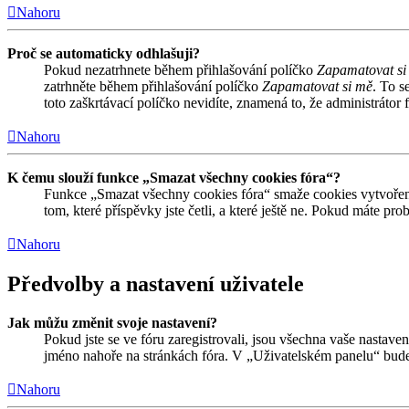
Nahoru
Proč se automaticky odhlašuji?
Pokud nezatrhnete během přihlašování políčko
Zapamatovat si
zatrhněte během přihlašování políčko
Zapamatovat si mě
. To s
toto zaškrtávací políčko nevidíte, znamená to, že administrátor f
Nahoru
K čemu slouží funkce „Smazat všechny cookies fóra“?
Funkce „Smazat všechny cookies fóra“ smaže cookies vytvořené
tom, které příspěvky jste četli, a které ještě ne. Pokud máte 
Nahoru
Předvolby a nastavení uživatele
Jak můžu změnit svoje nastavení?
Pokud jste se ve fóru zaregistrovali, jsou všechna vaše nastave
jméno nahoře na stránkách fóra. V „Uživatelském panelu“ bude
Nahoru