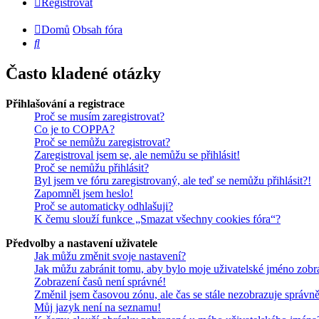
Registrovat
Domů
Obsah fóra
Hledat
Často kladené otázky
Přihlašování a registrace
Proč se musím zaregistrovat?
Co je to COPPA?
Proč se nemůžu zaregistrovat?
Zaregistroval jsem se, ale nemůžu se přihlásit!
Proč se nemůžu přihlásit?
Byl jsem ve fóru zaregistrovaný, ale teď se nemůžu přihlásit?!
Zapomněl jsem heslo!
Proč se automaticky odhlašuji?
K čemu slouží funkce „Smazat všechny cookies fóra“?
Předvolby a nastavení uživatele
Jak můžu změnit svoje nastavení?
Jak můžu zabránit tomu, aby bylo moje uživatelské jméno zobr
Zobrazení časů není správné!
Změnil jsem časovou zónu, ale čas se stále nezobrazuje správně
Můj jazyk není na seznamu!