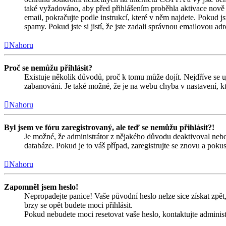
také vyžadováno, aby před přihlášením proběhla aktivace nově 
email, pokračujte podle instrukcí, které v něm najdete. Pokud j
spamy. Pokud jste si jistí, že jste zadali správnou emailovou a
Nahoru
Proč se nemůžu přihlásit?
Existuje několik důvodů, proč k tomu může dojít. Nejdříve se ujis
zabanováni. Je také možné, že je na webu chyba v nastavení, kt
Nahoru
Byl jsem ve fóru zaregistrovaný, ale teď se nemůžu přihlásit?!
Je možné, že administrátor z nějakého důvodu deaktivoval nebo 
databáze. Pokud je to váš případ, zaregistrujte se znovu a pokust
Nahoru
Zapomněl jsem heslo!
Nepropadejte panice! Vaše původní heslo nelze sice získat zpět,
brzy se opět budete moci přihlásit.
Pokud nebudete moci resetovat vaše heslo, kontaktujte administ