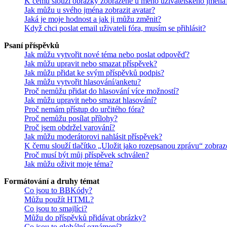
K čemu slouží obrázky zobrazené u mého uživatelského jména
Jak můžu u svého jména zobrazit avatar?
Jaká je moje hodnost a jak ji můžu změnit?
Když chci poslat email uživateli fóra, musím se přihlásit?
Psaní příspěvků
Jak můžu vytvořit nové téma nebo poslat odpověď?
Jak můžu upravit nebo smazat příspěvek?
Jak můžu přidat ke svým příspěvků podpis?
Jak můžu vytvořit hlasování/anketu?
Proč nemůžu přidat do hlasování více možností?
Jak můžu upravit nebo smazat hlasování?
Proč nemám přístup do určitého fóra?
Proč nemůžu posílat přílohy?
Proč jsem obdržel varování?
Jak můžu moderátorovi nahlásit příspěvek?
K čemu slouží tlačítko „Uložit jako rozepsanou zprávu“ zobraz
Proč musí být můj příspěvek schválen?
Jak můžu oživit moje téma?
Formátování a druhy témat
Co jsou to BBKódy?
Můžu použít HTML?
Co jsou to smajlíci?
Můžu do příspěvků přidávat obrázky?
Co jsou to globální oznámení?