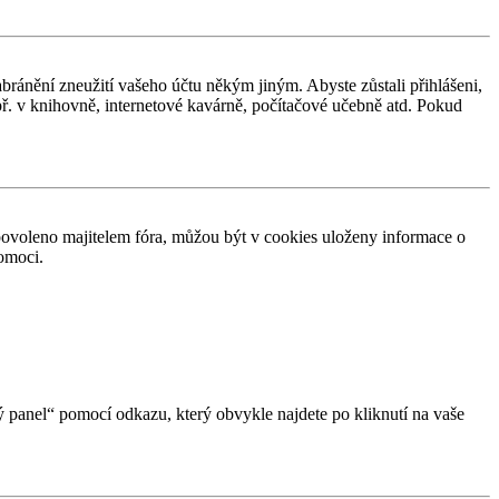
abránění zneužití vašeho účtu někým jiným. Abyste zůstali přihlášeni,
apř. v knihovně, internetové kavárně, počítačové učebně atd. Pokud
povoleno majitelem fóra, můžou být v cookies uloženy informace o
pomoci.
ký panel“ pomocí odkazu, který obvykle najdete po kliknutí na vaše