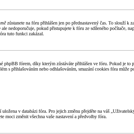
 mě
zůstanete na fóru přihlášen jen po přednastavený čas. To slouží k z
e ale nedoporučuje, pokud přistupujete k fóru ze sdíleného počítače, n
óra tuto funkci zakázal.
 phpBB fórem, díky kterým zůstáváte přihlášen ve fóru. Pokud je to 
problém s přihlašováním nebo odhlašováním, smazání cookies fóra může 
ní uložena v databázi fóra. Pro jejich změnu přejděte na váš „Uživatels
te moci změnit všechna vaše nastavení a předvolby fóra.