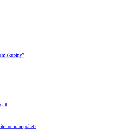
nem skupiny?
mail!
átel nebo nepřátel?