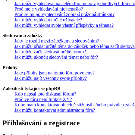
Jak můžu vyhledávat na celém fóru nebo v jednotlivých fórech
Proč moje vyhledávání nic nenašlo?
Proč se mi po vyhledávání zobrazí prázdná stránka!?
Jak můžu vyhledat určité uživatele?
Jak můžu vyhledat svoje vlastní příspěvky a témata?
Sledování a záložky
Jaký je rozdíl mezi záložkami a sledováním?
Jak můžu přidat určité téma do záložek nebo téma začít sledova
Jak můžu začít sledovat určité fórum?
Jak můžu ukončit sledování témat nebo fór?
Přílohy
Jaké přílohy jsou na tomto fóru povoleny?
Jak můžu najít všechny svoje přílohy?
Záležitosti týkající se phpBB
Kdo napsal toto diskusní fórum?
Proč ve fóru není funkce XY?
Koho mám kontaktovat ohledně stížnosti a/nebo právních záležit
Jak můžu kontaktovat administrátora fóra?
Přihlašování a registrace