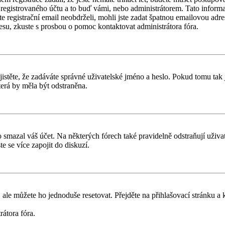
registrovaného účtu a to buď vámi, nebo administrátorem. Tato informac
ste registrační email neobdrželi, mohli jste zadat špatnou emailovou adr
dresu, zkuste s prosbou o pomoc kontaktovat administrátora fóra.
těte, že zadáváte správné uživatelské jméno a heslo. Pokud tomu tak je, 
erá by měla být odstraněna.
smazal váš účet. Na některých fórech také pravidelně odstraňují uživate
e se více zapojit do diskuzí.
 ale můžete ho jednoduše resetovat. Přejděte na přihlašovací stránku a
rátora fóra.