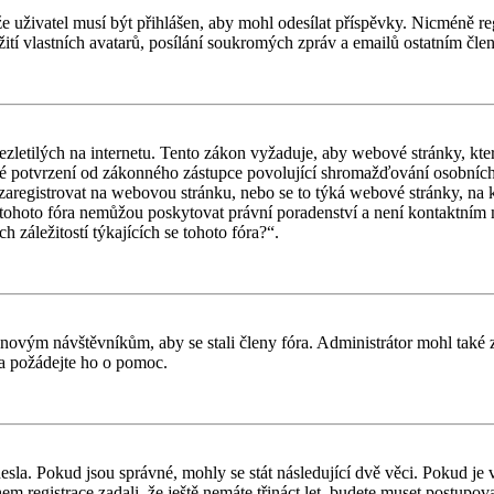
 že uživatel musí být přihlášen, aby mohl odesílat příspěvky. Nicméně reg
ití vlastních avatarů, posílání soukromých zpráv a emailů ostatním člen
letilých na internetu. Tento zákon vyžaduje, aby webové stránky, kte
iné potvrzení od zákonného zástupce povolující shromažďování osobních 
ouší zaregistrovat na webovou stránku, nebo se to týká webové stránky, na
tohoto fóra nemůžou poskytovat právní poradenství a není kontaktním
záležitostí týkajících se tohoto fóra?“.
il novým návštěvníkům, aby se stali členy fóra. Administrátor mohl tak
a a požádejte ho o pomoc.
esla. Pokud jsou správné, mohly se stát následující dvě věci. Pokud j
 registrace zadali, že ještě nemáte třináct let, budete muset postupovat