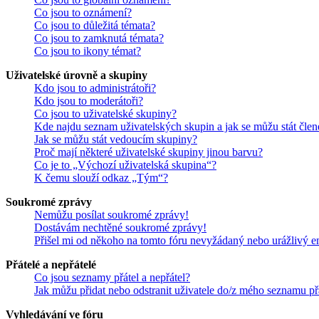
Co jsou to oznámení?
Co jsou to důležitá témata?
Co jsou to zamknutá témata?
Co jsou to ikony témat?
Uživatelské úrovně a skupiny
Kdo jsou to administrátoři?
Kdo jsou to moderátoři?
Co jsou to uživatelské skupiny?
Kde najdu seznam uživatelských skupin a jak se můžu stát čle
Jak se můžu stát vedoucím skupiny?
Proč mají některé uživatelské skupiny jinou barvu?
Co je to „Výchozí uživatelská skupina“?
K čemu slouží odkaz „Tým“?
Soukromé zprávy
Nemůžu posílat soukromé zprávy!
Dostávám nechtěné soukromé zprávy!
Přišel mi od někoho na tomto fóru nevyžádaný nebo urážlivý e
Přátelé a nepřátelé
Co jsou seznamy přátel a nepřátel?
Jak můžu přidat nebo odstranit uživatele do/z mého seznamu př
Vyhledávání ve fóru